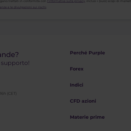
ngano trattati in conformità con
l’informativa sulla privacy
, inclusi i (suoi) scopi di mar
enze e le divulgazioni sui rischi
.
Perché Purple
ande?
o supporto!
Forex
Indici
 16h (CET)
CFD azioni
Materie prime