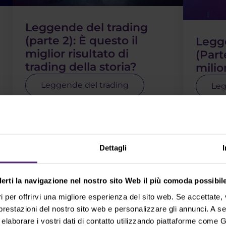
Leggende del trading
(parte 2): È questo il
Legg
miglior risultato di
(Part
trading della storia?
milion
Leggende del trading
Leg
Ecco la seconda parte della nostra
Tii pro
serie irregolare sui trader di
in cui 
maggior successo della storia.
leggenda
Questa volta visitiamo gli Stati
imprese
Uniti e vi presentiamo un geniale
visiter
Dettagli
trader di materie prime, il . . .
queste 
Leggi di più
Leggi d
derti la navigazione nel nostro sito Web il più comoda possibile
i per offrirvi una migliore esperienza del sito web. Se accettate
 prestazioni del nostro sito web e personalizzare gli annunci. A s
aborare i vostri dati di contatto utilizzando piattaforme come G
Mostra altri