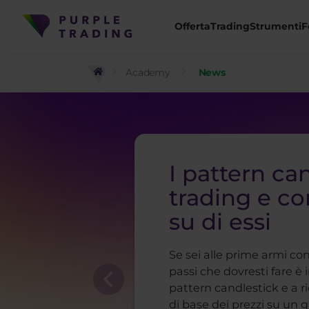
Offerta
Trading
Strumenti
F
Academy
News
I pattern ca
trading e c
su di essi
Se sei alle prime armi con
passi che dovresti fare è
pattern candlestick e a r
di base dei prezzi su un g