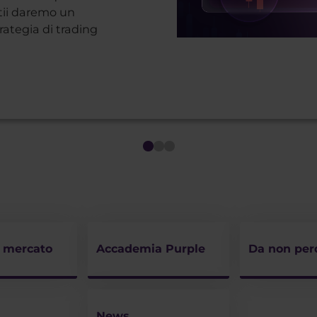
 tii daremo un
ategia di trading
i mercato
Accademia Purple
Da non per
News