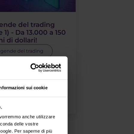
ende del trading
e 1) - Da 13.000 a 150
i di dollari!
gende del trading
poniamo una serie di articoli
presenteremo i trader più
ri della storia e le loro
 da capogiro. Oggi
emo il Giappone, dove una di
Informazioni sui cookie
leggende vive ancora.
i più
.
, vorremmo anche utilizzare
econda delle vostre
oogle. Per saperne di più