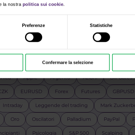
e la nostra
politica sui cookie
.
Preferenze
Statistiche
ilizza i tag per una ricerca più rap
Confermare la selezione
cnica
Apple
Argento
Azioni
Bill Gates
CZK
EURUSD
Forex
Futures
GBPUSD
Intraday
Leggende del trading
Mark Zuckerb
Oro
Oscilatori
Palladium
PayPal
P
ncipianti
Psicologia
S&P 500
Scalping