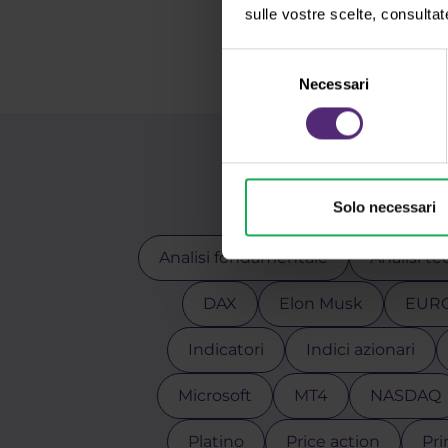
sulle vostre scelte, consultat
Selezione
Necessari
del
consenso
Ut
Solo necessari
Analisi fondamentale
Analisi te
DAX
Elon Musk
EUR
Indicatori
Indici azionari
Microsoft
MT4
NASDAQ
Platino
Price action
Pri