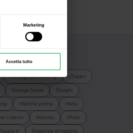
Marketing
ida
Accetta tutto
Consigli per trading
cTrader
George Soros
Google
erg
Materie prime
Meta
er i clienti
Petrolio
Pfizer
Space X
Strategie di trading