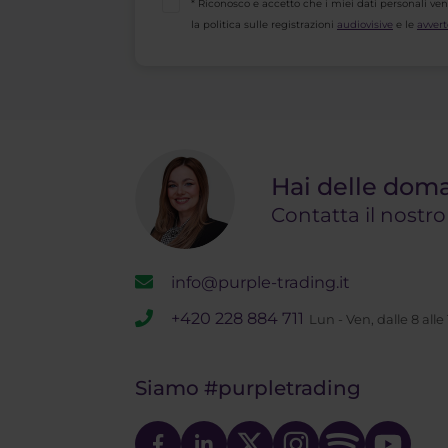
* Riconosco e accetto che i miei dati personali ve
la politica sulle registrazioni
audiovisive
e le
avvert
Hai delle dom
Contatta il nostr
info@purple-trading.it
+420 228 884 711
Lun - Ven, dalle 8 alle
Siamo
#purpletrading