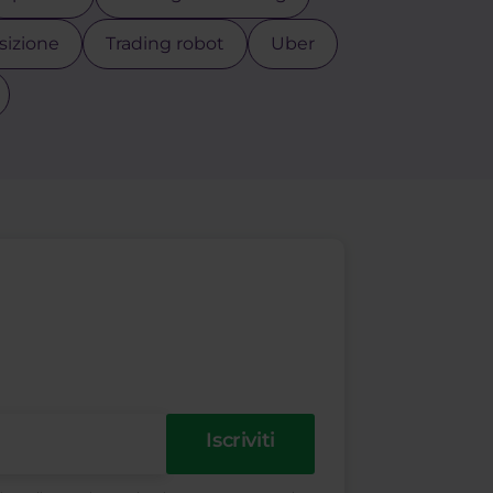
sizione
Trading robot
Uber
Iscriviti