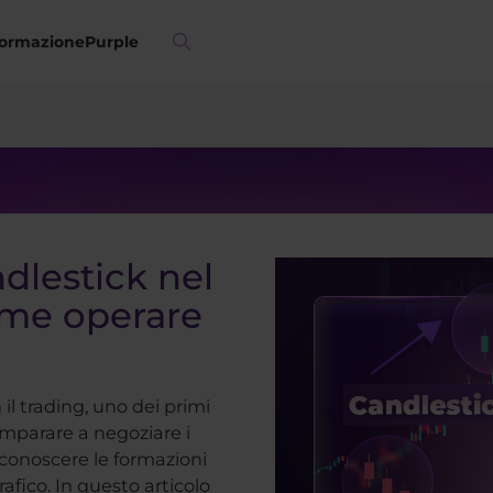
ormazione
Purple
ndlestick nel
ome operare
 il trading, uno dei primi
 imparare a negoziare i
iconoscere le formazioni
rafico. In questo articolo