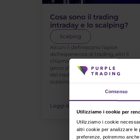
Cosa sono il trading
intraday e lo scalping?
Scalping
Alcuni li definiscono l'apice
dell'esperienza di trading, altri li
chiamano tecniche al limite del
gioco d'azzardo. Stiamo parlando
del trading intraday e dello
scalping: gli stili . . .
Consenso
Leggi di più
Utilizziamo i cookie per ren
Utilizziamo i cookie necessar
altri cookie per analizzare le
preferenze, potremmo anche el