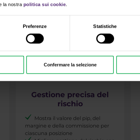
e la nostra
politica sui cookie
.
 un conto Reale
Apri un conto
Preferenze
Statistiche
Il tuo capitale è a rischio.
Confermare la selezione
Gestione precisa del
rischio
Mostra il valore del pip, del
margine e della commissione per
ciascuna posizione