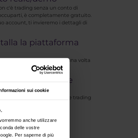
n c'è trading senza un conto di
occuparti, è completamente gratuito.
uo account, ti invieremo i dettagli di
stalla la piattaforma
ompletamente automatica e una volta
l'icona cTrader sul desktop.
der e inizia a fare
Informazioni sui cookie
te pronto per provare a fare trading
ader da solo.
.
, vorremmo anche utilizzare
econda delle vostre
oogle. Per saperne di più