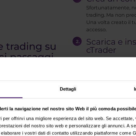
Sfortunatamente, no
trading. Ma non pre
Una volta creato il t
accesso.
Scarica e in
e trading su
cTrader
ci passaggi
L'installazione è c
completata troverai 
Accedi a cTra
trading
Dettagli
Ora sei completamen
sulla piattaforma cTr
derti la navigazione nel nostro sito Web il più comoda possibile
i per offrirvi una migliore esperienza del sito web. Se accettate
 prestazioni del nostro sito web e personalizzare gli annunci. A s
aborare i vostri dati di contatto utilizzando piattaforme come G