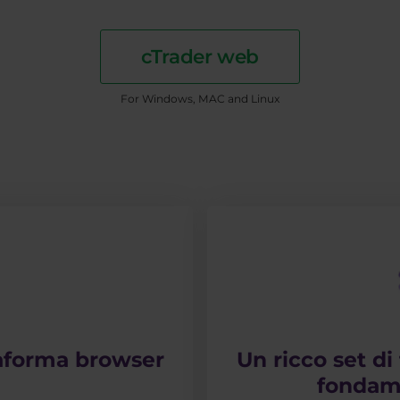
cTrader web
For Windows, MAC and Linux
taforma browser
Un ricco set di 
fondame