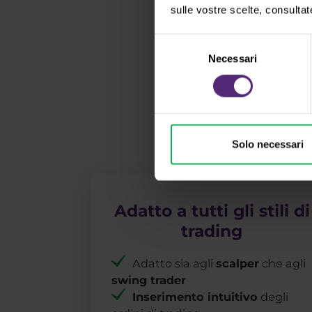
sulle vostre scelte, consultat
Apri
Selezione
Necessari
del
consenso
Solo necessari
Adatto a tutti gli stili di
trading
Adatto sia agli
scalper
che agli
swing trader
Inserimento intuitivo
degli