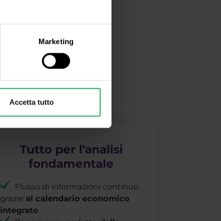
 Demo
Marketing
Accetta tutto
Tutto per l'analisi
fondamentale
Flusso di informazioni continuo
grazie
al calendario economico
integrato