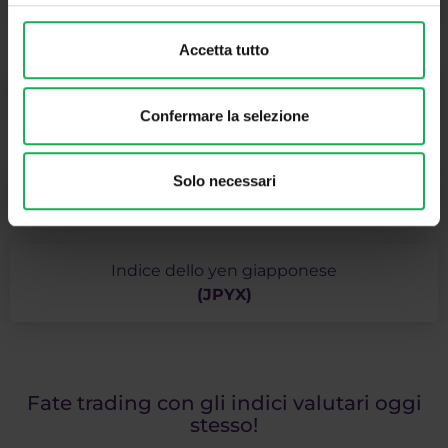
Accetta tutto
Indice del dollaro canadese
(CADX)
Confermare la selezione
Indice del franco svizzero
Solo necessari
(CHFX)
Indice dello yen giapponese
(JPYX)
Fate trading con gli indici valutari oggi
stesso!