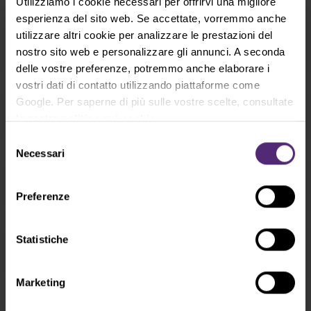
Utilizziamo i cookie necessari per offrirvi una migliore
esperienza del sito web. Se accettate, vorremmo anche
Indice dell'euro
utilizzare altri cookie per analizzare le prestazioni del
(EURX)
nostro sito web e personalizzare gli annunci. A seconda
delle vostre preferenze, potremmo anche elaborare i
vostri dati di contatto utilizzando piattaforme come
Google. Per saperne di più sulle vostre scelte, consultate
Indice del dollaro
la nostra
politica sui cookie
.
(USDX)
Selezione
Necessari
del
Indice della sterlina
consenso
(GBPX)
Preferenze
Indice del dollaro australiano
Statistiche
(AUDX)
Marketing
Indice del dollaro neozelandese
(NZDX)