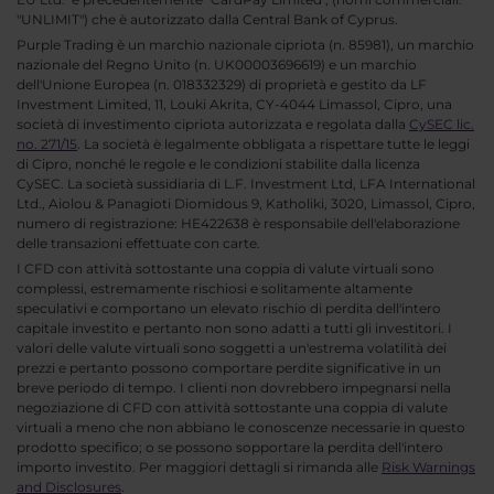
"UNLIMIT") che è autorizzato dalla Central Bank of Cyprus.
Purple Trading è un marchio nazionale cipriota (n. 85981), un marchio
nazionale del Regno Unito (n. UK00003696619) e un marchio
dell'Unione Europea (n. 018332329) di proprietà e gestito da LF
Investment Limited, 11, Louki Akrita, CY-4044 Limassol, Cipro, una
società di investimento cipriota autorizzata e regolata dalla
CySEC lic.
no. 271/15
. La società è legalmente obbligata a rispettare tutte le leggi
di Cipro, nonché le regole e le condizioni stabilite dalla licenza
CySEC. La società sussidiaria di L.F. Investment Ltd, LFA International
Ltd., Aiolou & Panagioti Diomidous 9, Katholiki, 3020, Limassol, Cipro,
numero di registrazione: HE422638 è responsabile dell'elaborazione
delle transazioni effettuate con carte.
I CFD con attività sottostante una coppia di valute virtuali sono
complessi, estremamente rischiosi e solitamente altamente
speculativi e comportano un elevato rischio di perdita dell'intero
capitale investito e pertanto non sono adatti a tutti gli investitori. I
valori delle valute virtuali sono soggetti a un'estrema volatilità dei
prezzi e pertanto possono comportare perdite significative in un
breve periodo di tempo. I clienti non dovrebbero impegnarsi nella
negoziazione di CFD con attività sottostante una coppia di valute
virtuali a meno che non abbiano le conoscenze necessarie in questo
prodotto specifico; o se possono sopportare la perdita dell'intero
importo investito. Per maggiori dettagli si rimanda alle
Risk Warnings
and Disclosures
.