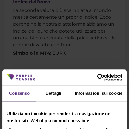
Indice dell'euro
La seconda valuta più scambiata al mondo
merita certamente un proprio indice. Ecco
perché nella nostra piattaforma abbiamo un
indice dell'euro che potete utilizzare per
un'analisi più accurata della price action sulle
coppie di valute con l'euro.
Simbolo in MT4:
EURX
Tutti gli indici valutari sintetici della
nostra offerta:
Consenso
Dettagli
Informazioni sui cookie
Questi indici sono calcolati in base alla nostra
formula esclusiva e sono disponibili solo nella
piattaforma di trading MT4 di Purple Trading.
Utilizziamo i cookie per renderti la navigazione nel
nostro sito Web il più comoda possibile.