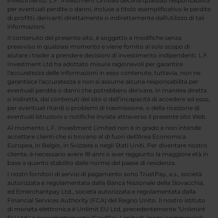
investimento. L.F. Investment Limited declina qualsiasi responsabilità
per eventuali perdite o danni, incluse a titolo esemplificativo le perdite
di profitti, derivanti direttamente o indirettamente dall'utilizzo di tali
informazioni.
Il contenuto del presente sito, è soggetto a modifiche senza
preavviso in qualsiasi momento e viene fornito al solo scopo di
aiutare i trader a prendere decisioni di investimento indipendenti. L.F.
Investment Ltd ha adottato misure ragionevoli per garantire
l'accuratezza delle informazioni in esso contenute, tuttavia, non ne
garantisce l'accuratezza e non si assume alcuna responsabilità per
eventuali perdite o danni che potrebbero derivare, in maniera diretta
o indiretta, dai contenuti del sito o dall’incapacità di accedere ad esso,
per eventuali ritardi o problemi di trasmissione, o della ricezione di
eventuali istruzioni o notifiche inviate attraverso il presente sito Web.
Al momento L.F. Investment Limited non è in grado e non intende
accettare clienti che si trovano al di fuori dell'Area Economica
Europea, in Belgio, in Svizzera o negli Stati Uniti. Per diventare nostro
cliente, è necessario avere 18 anni o aver raggiunto la maggiore età in
base a quanto stabilito dalle norme del paese di residenza.
I nostri fornitori di servizi di pagamento sono TrustPay, a.s., società
autorizzata e regolamentata dalla Banca Nazionale della Slovacchia,
ed Emerchantpay Ltd., società autorizzata e regolamentata dalla
Financial Services Authority (FCA) del Regno Unito. Il nostro istituto
di moneta elettronica è Unlimit EU Ltd, precedentemente "Unlimint
EU Ltd." e precedentemente "CardPay Limited", (nomi commerciali: