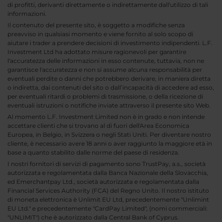
di profitti, derivanti direttamente o indirettamente dall'utilizzo di tali
informazioni.
Il contenuto del presente sito, è soggetto a modifiche senza
preavviso in qualsiasi momento e viene fornito al solo scopo di
aiutare i trader a prendere decisioni di investimento indipendenti. L.F.
Investment Ltd ha adottato misure ragionevoli per garantire
l'accuratezza delle informazioni in esso contenute, tuttavia, non ne
garantisce l'accuratezza e non si assume alcuna responsabilità per
eventuali perdite o danni che potrebbero derivare, in maniera diretta
o indiretta, dai contenuti del sito o dall’incapacità di accedere ad esso,
per eventuali ritardi o problemi di trasmissione, o della ricezione di
eventuali istruzioni o notifiche inviate attraverso il presente sito Web.
Al momento L.F. Investment Limited non è in grado e non intende
accettare clienti che si trovano al di fuori dell'Area Economica
Europea, in Belgio, in Svizzera o negli Stati Uniti. Per diventare nostro
cliente, è necessario avere 18 anni o aver raggiunto la maggiore età in
base a quanto stabilito dalle norme del paese di residenza.
I nostri fornitori di servizi di pagamento sono TrustPay, a.s., società
autorizzata e regolamentata dalla Banca Nazionale della Slovacchia,
ed Emerchantpay Ltd., società autorizzata e regolamentata dalla
Financial Services Authority (FCA) del Regno Unito. Il nostro istituto
di moneta elettronica è Unlimit EU Ltd, precedentemente "Unlimint
EU Ltd." e precedentemente "CardPay Limited", (nomi commerciali:
"UNLIMIT") che è autorizzato dalla Central Bank of Cyprus.