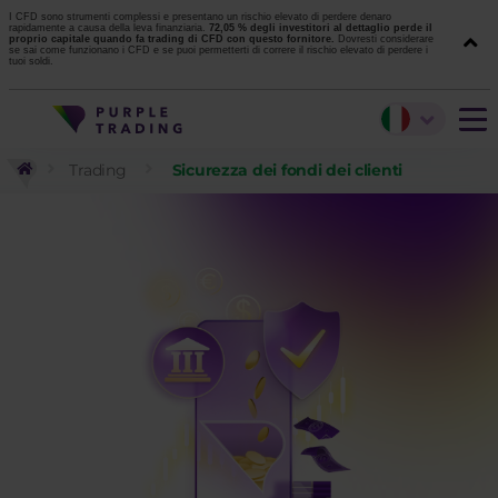
I CFD sono strumenti complessi e presentano un rischio elevato di perdere denaro
rapidamente a causa della leva finanziaria.
72,05 % degli investitori al dettaglio perde il
proprio capitale quando fa trading di CFD con questo fornitore.
Dovresti considerare
se sai come funzionano i CFD e se puoi permetterti di correre il rischio elevato di perdere i
tuoi soldi.
Trading
Sicurezza dei fondi dei clienti