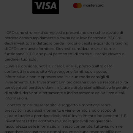
I CFD sono strumenti complessi e presentano un rischio elevato di
perdere denaro rapidamente a causa della leva finanziaria. 72,05 %
degli investitori al dettaglio perde il proprio capitale quando fa trading
di CFD con questo fornitore. Dovresti considerare se sai come
funzionano i CFD e se puoi permetterti di correre il rischio elevato di
perdere i tuoi soldi.
Qualsiasi opinione, notizia, ricerca, analisi, prezzo o altro dato
contenuti in questo sito Web vengono forniti solo a scopo
informativo e non rappresentano in alcun modo consigli di
investimento. L.F. Investment Limited declina qualsiasi responsabilità
per eventuali perdite o danni, incluse a titolo esemplificativo le perdite
di profitti, derivanti direttamente o indirettamente dall'utilizzo di tali
informazioni.
Il contenuto del presente sito, è soggetto a modifiche senza
preavviso in qualsiasi momento e viene fornito al solo scopo di
aiutare i trader a prendere decisioni di investimento indipendenti. L.F.
Investment Ltd ha adottato misure ragionevoli per garantire
l'accuratezza delle informazioni in esso contenute, tuttavia, non ne
garantisce l'accuratezza e non si assume alcuna responsabilità per