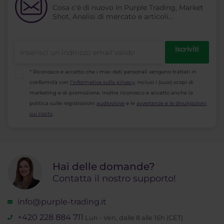
trading selezionata.
Cosa c'è di nuovo in Purple Trading, Market
a domande attentamente formulate, ad ogni
Shot, Analisi di mercato e articoli...
Le strategie utilizzano segnali di fornitori
cliente viene assegnato un profilo di
professionali e non è possibile interferire con
investimento compatibile con i servizi offerti, tra
l’attività di trading, dal momento che i segnali di
cui la scelta di strategie di investimento.
Iscriviti
trading vengono copiati dai conti dei clienti. I
Raccomandiamo ai clienti di compilare
clienti possono monitorare la performance di
attentamente il questionario e in modo
* Riconosco e accetto che i miei dati personali vengano trattati in
trading nella PurpleZone e possono poi chiedere
veritiero. Puoi trovare il risultato nella
conformità con
l’informativa sulla privacy
, inclusi i (suoi) scopi di
la disconnessione dalla strategia in qualsiasi
PurpleZone
e questo ti verrà inviato anche
marketing e di promozione. Inoltre riconosco e accetto anche la
momento, che verrà eseguita nelle 24 ore
politica sulle registrazioni
audiovisive
e le
avvertenze e le divulgazioni
tramite email. L’obbligo di compilare il
sui rischi
.
lavorative successive.
questionario di investimento in fase di
registrazione dei nuovi clienti è definito dall’Act
Questo servizio è rigorosamente regolamentato,
of Capital Market Undertakings e integrato nella
pertanto possiamo offrirlo solamente ai clienti
direttiva unificata dell’Unione europea MiFiD.
che sono consapevoli di tutti i rischi associati a
Hai delle domande?
questo tipo di investimento. I clienti devono
Contatta il nostro supporto!
soddisfare alcune condizioni. Queste vengono
valutate sulla base delle risposte fornite nel
info@purple-trading.it
modulo di registrazione o dal questionario sugli
investimenti.
+420 228 884 711
Lun - Ven, dalle 8 alle 16h (CET)