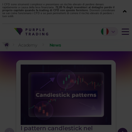
I CFD sono strumenti complessi e presentano un rischio elevato di perdere denaro
rapidamente a causa della leva finanziaria.
72,05 % degli investitori al dettaglio perde il
proprio capitale quando fa trading di CFD con questo fornitore.
Dovresti considerare
se sai come funzionano i CFD e se puoi permetterti di correre il rischio elevato di perdere i
tuoi soldi.
Academy
News
I pattern candlestick nel
Ten