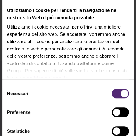
per il trading stanno diventando un'attrazione
crescente sia per i trader principianti . . .
Utilizziamo i cookie per renderti la navigazione nel
Leggi di più
nostro sito Web il più comoda possibile.
Utilizziamo i cookie necessari per offrirvi una migliore
esperienza del sito web. Se accettate, vorremmo anche
Mostra altri
utilizzare altri cookie per analizzare le prestazioni del
nostro sito web e personalizzare gli annunci. A seconda
delle vostre preferenze, potremmo anche elaborare i
vostri dati di contatto utilizzando piattaforme come
Google. Per saperne di più sulle vostre scelte, consultate
Utilizza i tag per una ricerca più rapida
la nostra
politica sui cookie
.
Selezione
Analisi fondamentale
Analisi tecnica
Necessari
del
consenso
Apple
Argento
Azioni
Bill Gates
Preferenze
Consigli per trading
cTrader
DAX
Statistiche
Elon Musk
EURCZK
EURUSD