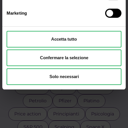
Forex
Futures
GBPUSD
Marketing
George Soros
Google
Indicatori
Indici azionari
Intraday
Accetta tutto
Leggende del trading
Mark Zuckerberg
Confermare la selezione
Materie prime
Meta
Microsoft
MT4
NASDAQ
Oro
Oscilatori
Solo necessari
Palladium
PayPal
Per i clienti
Petrolio
Pfizer
Platino
Price action
Principianti
Psicologia
S&P 500
Scalping
Space X