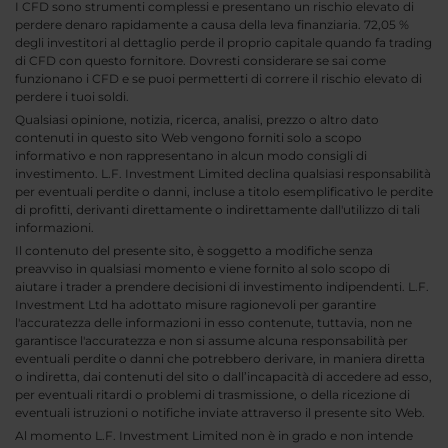
I CFD sono strumenti complessi e presentano un rischio elevato di
perdere denaro rapidamente a causa della leva finanziaria. 72,05 %
degli investitori al dettaglio perde il proprio capitale quando fa trading
di CFD con questo fornitore. Dovresti considerare se sai come
funzionano i CFD e se puoi permetterti di correre il rischio elevato di
perdere i tuoi soldi.
Qualsiasi opinione, notizia, ricerca, analisi, prezzo o altro dato
contenuti in questo sito Web vengono forniti solo a scopo
informativo e non rappresentano in alcun modo consigli di
investimento. L.F. Investment Limited declina qualsiasi responsabilità
per eventuali perdite o danni, incluse a titolo esemplificativo le perdite
di profitti, derivanti direttamente o indirettamente dall'utilizzo di tali
informazioni.
Il contenuto del presente sito, è soggetto a modifiche senza
preavviso in qualsiasi momento e viene fornito al solo scopo di
aiutare i trader a prendere decisioni di investimento indipendenti. L.F.
Investment Ltd ha adottato misure ragionevoli per garantire
l'accuratezza delle informazioni in esso contenute, tuttavia, non ne
garantisce l'accuratezza e non si assume alcuna responsabilità per
eventuali perdite o danni che potrebbero derivare, in maniera diretta
o indiretta, dai contenuti del sito o dall’incapacità di accedere ad esso,
per eventuali ritardi o problemi di trasmissione, o della ricezione di
eventuali istruzioni o notifiche inviate attraverso il presente sito Web.
Al momento L.F. Investment Limited non è in grado e non intende