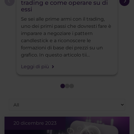
trading e come operare su di
- S
essi
liqu
Se sei alle prime armi con il trading,
Il t
uno dei primi passi che dovresti fare è
popo
imparare a negoziare i pattern
dare
candlestick e a riconoscere le
tecni
formazioni di base dei prezzi su un
sfrut
grafico. In questo articolo tii
2023
spiegheremo le basi e tii daremo un
Leggi di più
Leggi
suggerimento per una strategia di
trading completa.
20 dicembre 2023