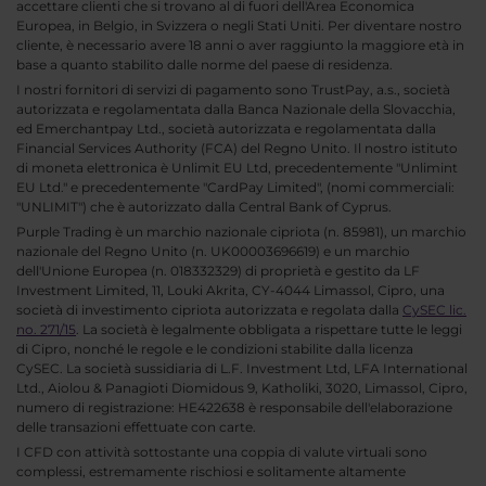
accettare clienti che si trovano al di fuori dell'Area Economica
Europea, in Belgio, in Svizzera o negli Stati Uniti. Per diventare nostro
cliente, è necessario avere 18 anni o aver raggiunto la maggiore età in
base a quanto stabilito dalle norme del paese di residenza.
I nostri fornitori di servizi di pagamento sono TrustPay, a.s., società
autorizzata e regolamentata dalla Banca Nazionale della Slovacchia,
ed Emerchantpay Ltd., società autorizzata e regolamentata dalla
Financial Services Authority (FCA) del Regno Unito. Il nostro istituto
di moneta elettronica è Unlimit EU Ltd, precedentemente "Unlimint
EU Ltd." e precedentemente "CardPay Limited", (nomi commerciali:
"UNLIMIT") che è autorizzato dalla Central Bank of Cyprus.
Purple Trading è un marchio nazionale cipriota (n. 85981), un marchio
nazionale del Regno Unito (n. UK00003696619) e un marchio
dell'Unione Europea (n. 018332329) di proprietà e gestito da LF
Investment Limited, 11, Louki Akrita, CY-4044 Limassol, Cipro, una
società di investimento cipriota autorizzata e regolata dalla
CySEC lic.
no. 271/15
. La società è legalmente obbligata a rispettare tutte le leggi
di Cipro, nonché le regole e le condizioni stabilite dalla licenza
CySEC. La società sussidiaria di L.F. Investment Ltd, LFA International
Ltd., Aiolou & Panagioti Diomidous 9, Katholiki, 3020, Limassol, Cipro,
numero di registrazione: HE422638 è responsabile dell'elaborazione
delle transazioni effettuate con carte.
I CFD con attività sottostante una coppia di valute virtuali sono
complessi, estremamente rischiosi e solitamente altamente