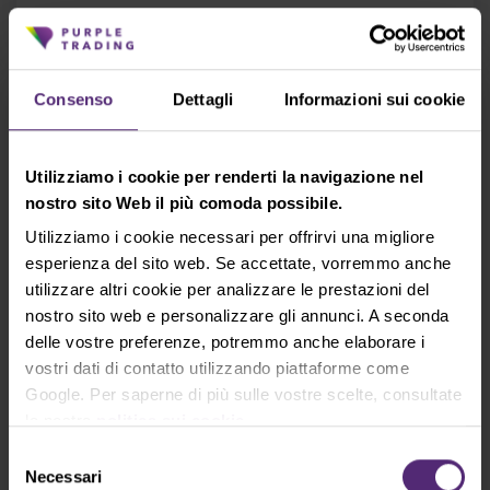
cTrader
Consenso
Dettagli
Informazioni sui cookie
Evening star
Si tratta di un pattern di candele ribassiste
Utilizziamo i cookie per renderti la navigazione nel
composto da tre candele. Inizia con una lunga
nostro sito Web il più comoda possibile.
candela rialzista, seguita da una piccola candela
con un prezzo di apertura vicino al prezzo di
Utilizziamo i cookie necessari per offrirvi una migliore
chiusura della prima candela e infine arriva una
esperienza del sito web. Se accettate, vorremmo anche
lunga candela ribassista. Il modello evening star
utilizzare altri cookie per analizzare le prestazioni del
indica una possibile inversione da un trend
nostro sito web e personalizzare gli annunci. A seconda
rialzista a un trend ribassista.
delle vostre preferenze, potremmo anche elaborare i
vostri dati di contatto utilizzando piattaforme come
Google. Per saperne di più sulle vostre scelte, consultate
la nostra
politica sui cookie
.
Selezione
Necessari
del