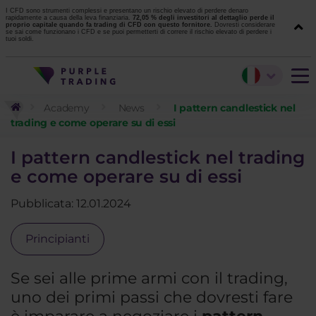
I CFD sono strumenti complessi e presentano un rischio elevato di perdere denaro
rapidamente a causa della leva finanziaria.
72,05 % degli investitori al dettaglio perde il
proprio capitale quando fa trading di CFD con questo fornitore.
Dovresti considerare
se sai come funzionano i CFD e se puoi permetterti di correre il rischio elevato di perdere i
tuoi soldi.
Academy
News
I pattern candlestick nel
trading e come operare su di essi
I pattern candlestick nel trading
e come operare su di essi
Pubblicata: 12.01.2024
Principianti
Se sei alle prime armi con il trading,
uno dei primi passi che dovresti fare