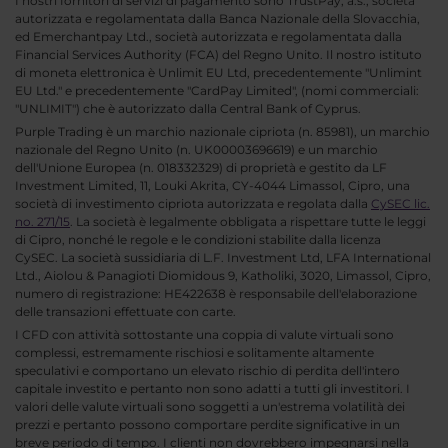
I nostri fornitori di servizi di pagamento sono TrustPay, a.s., società
autorizzata e regolamentata dalla Banca Nazionale della Slovacchia,
ed Emerchantpay Ltd., società autorizzata e regolamentata dalla
Financial Services Authority (FCA) del Regno Unito. Il nostro istituto
di moneta elettronica è Unlimit EU Ltd, precedentemente "Unlimint
EU Ltd." e precedentemente "CardPay Limited", (nomi commerciali:
"UNLIMIT") che è autorizzato dalla Central Bank of Cyprus.
Purple Trading è un marchio nazionale cipriota (n. 85981), un marchio
nazionale del Regno Unito (n. UK00003696619) e un marchio
dell'Unione Europea (n. 018332329) di proprietà e gestito da LF
Investment Limited, 11, Louki Akrita, CY-4044 Limassol, Cipro, una
società di investimento cipriota autorizzata e regolata dalla
CySEC lic.
no. 271/15
. La società è legalmente obbligata a rispettare tutte le leggi
di Cipro, nonché le regole e le condizioni stabilite dalla licenza
CySEC. La società sussidiaria di L.F. Investment Ltd, LFA International
Ltd., Aiolou & Panagioti Diomidous 9, Katholiki, 3020, Limassol, Cipro,
numero di registrazione: HE422638 è responsabile dell'elaborazione
delle transazioni effettuate con carte.
I CFD con attività sottostante una coppia di valute virtuali sono
complessi, estremamente rischiosi e solitamente altamente
speculativi e comportano un elevato rischio di perdita dell'intero
capitale investito e pertanto non sono adatti a tutti gli investitori. I
valori delle valute virtuali sono soggetti a un'estrema volatilità dei
prezzi e pertanto possono comportare perdite significative in un
breve periodo di tempo. I clienti non dovrebbero impegnarsi nella