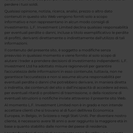
perdere i tuoi soldi.
Qualsiasi opinione, notizia, ricerca, analisi, prezzo o altro dato
contenuti in questo sito Web vengono forniti solo a scopo
informativo e non rappresentano in alcun modo consigli di
investimento. L.F. Investment Limited declina qualsiasi responsabilità
per eventuali perdite o danni, incluse a titolo esemplificativo le perdite
di profitti, derivanti direttamente o indirettamente dall'utilizzo di tali
informazioni.
Il contenuto del presente sito, è soggetto a modifiche senza
preavviso in qualsiasi momento e viene fornito al solo scopo di
aiutare i trader a prendere decisioni di investimento indipendenti. L.F.
Investment Ltd ha adottato misure ragionevoli per garantire
l'accuratezza delle informazioni in esso contenute, tuttavia, non ne
garantisce l'accuratezza e non si assume alcuna responsabilità per
eventuali perdite o danni che potrebbero derivare, in maniera diretta
o indiretta, dai contenuti del sito o dall’incapacità di accedere ad esso,
per eventuali ritardi o problemi di trasmissione, o della ricezione di
eventuali istruzioni o notifiche inviate attraverso il presente sito Web.
Al momento L.F. Investment Limited non è in grado e non intende
accettare clienti che si trovano al di fuori dell'Area Economica
Europea, in Belgio, in Svizzera o negli Stati Uniti. Per diventare nostro
cliente, è necessario avere 18 anni o aver raggiunto la maggiore età in
base a quanto stabilito dalle norme del paese di residenza.