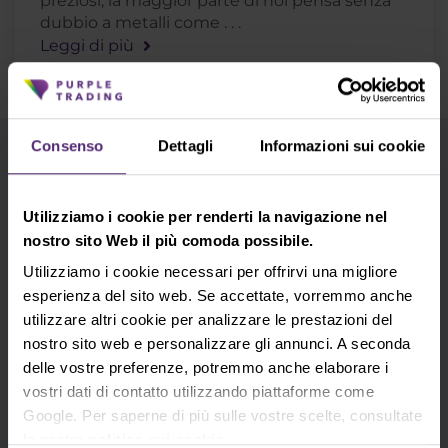
preziosi, la maggior parte di noi pensa senza
dubbio a metalli come . . .
Leggi di più
Consenso
Dettagli
Informazioni sui cookie
Utilizza i tag per una ricerca più rapida
Analisi fondamentale
Analisi tecnica
Utilizziamo i cookie per renderti la navigazione nel
nostro sito Web il più comoda possibile.
Apple
Argento
Azioni
Bill Gates
Utilizziamo i cookie necessari per offrirvi una migliore
esperienza del sito web. Se accettate, vorremmo anche
Consigli per trading
cTrader
DAX
utilizzare altri cookie per analizzare le prestazioni del
nostro sito web e personalizzare gli annunci. A seconda
Elon Musk
EURCZK
EURUSD
delle vostre preferenze, potremmo anche elaborare i
vostri dati di contatto utilizzando piattaforme come
Forex
Futures
GBPUSD
Google. Per saperne di più sulle vostre scelte, consultate
la nostra
politica sui cookie
.
George Soros
Google
Indicatori