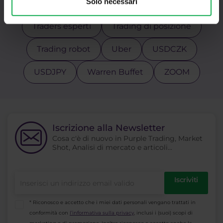
Solo necessari
Top 3 azioni
Trader avanzati
Traders esperti
Trading di posizione
Trading robot
Uber
USDCZK
USDJPY
Warren Buffet
ZOOM
Iscrizione alla Newsletter
Cosa c'è di nuovo in Purple Trading, Market
Shot, Analisi di mercato e articoli...
Iscriviti
* Riconosco e accetto che i miei dati personali vengano trattati in
conformità con
l’informativa sulla privacy
, inclusi i (suoi) scopi di