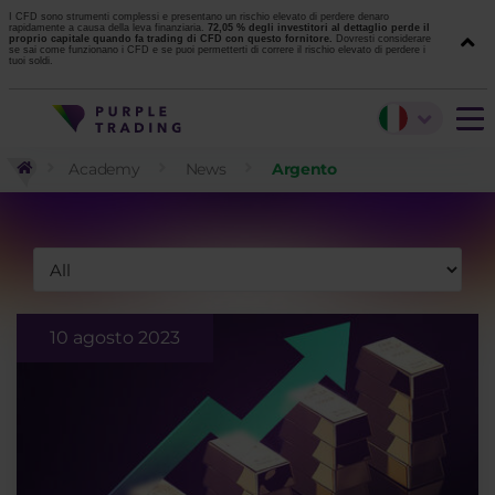
I CFD sono strumenti complessi e presentano un rischio elevato di perdere denaro
rapidamente a causa della leva finanziaria.
72,05 % degli investitori al dettaglio perde il
proprio capitale quando fa trading di CFD con questo fornitore.
Dovresti considerare
se sai come funzionano i CFD e se puoi permetterti di correre il rischio elevato di perdere i
tuoi soldi.
Academy
News
Argento
10 agosto 2023