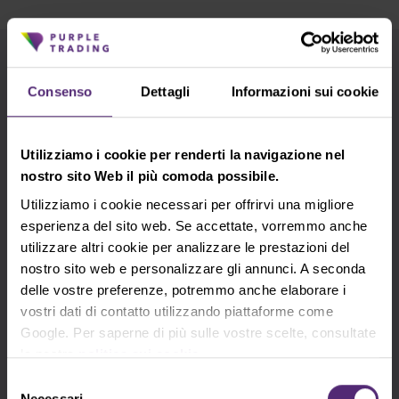
Utilizza i tag per una ricerca più rapida
Consenso
Dettagli
Informazioni sui cookie
Analisi fondamentale
Analisi tecnica
Apple
Argento
Azioni
Bill Gates
Utilizziamo i cookie per renderti la navigazione nel
nostro sito Web il più comoda possibile.
Consigli per trading
cTrader
DAX
Utilizziamo i cookie necessari per offrirvi una migliore
esperienza del sito web. Se accettate, vorremmo anche
Elon Musk
EURCZK
EURUSD
utilizzare altri cookie per analizzare le prestazioni del
nostro sito web e personalizzare gli annunci. A seconda
Forex
Futures
GBPUSD
delle vostre preferenze, potremmo anche elaborare i
vostri dati di contatto utilizzando piattaforme come
George Soros
Google
Indicatori
Google. Per saperne di più sulle vostre scelte, consultate
la nostra
politica sui cookie
.
Indici azionari
Intraday
Selezione
Necessari