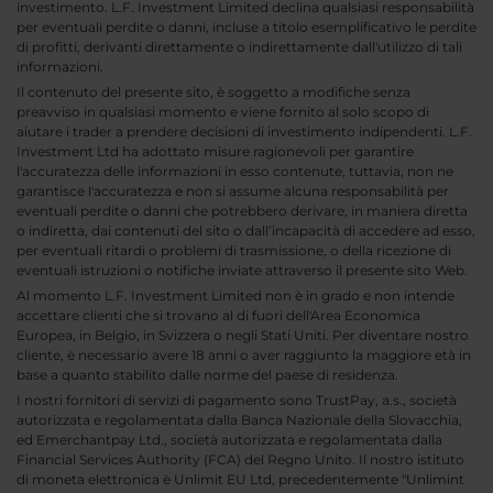
investimento. L.F. Investment Limited declina qualsiasi responsabilità
per eventuali perdite o danni, incluse a titolo esemplificativo le perdite
di profitti, derivanti direttamente o indirettamente dall'utilizzo di tali
informazioni.
Il contenuto del presente sito, è soggetto a modifiche senza
preavviso in qualsiasi momento e viene fornito al solo scopo di
aiutare i trader a prendere decisioni di investimento indipendenti. L.F.
Investment Ltd ha adottato misure ragionevoli per garantire
l'accuratezza delle informazioni in esso contenute, tuttavia, non ne
garantisce l'accuratezza e non si assume alcuna responsabilità per
eventuali perdite o danni che potrebbero derivare, in maniera diretta
o indiretta, dai contenuti del sito o dall’incapacità di accedere ad esso,
per eventuali ritardi o problemi di trasmissione, o della ricezione di
eventuali istruzioni o notifiche inviate attraverso il presente sito Web.
Al momento L.F. Investment Limited non è in grado e non intende
accettare clienti che si trovano al di fuori dell'Area Economica
Europea, in Belgio, in Svizzera o negli Stati Uniti. Per diventare nostro
cliente, è necessario avere 18 anni o aver raggiunto la maggiore età in
base a quanto stabilito dalle norme del paese di residenza.
I nostri fornitori di servizi di pagamento sono TrustPay, a.s., società
autorizzata e regolamentata dalla Banca Nazionale della Slovacchia,
ed Emerchantpay Ltd., società autorizzata e regolamentata dalla
Financial Services Authority (FCA) del Regno Unito. Il nostro istituto
di moneta elettronica è Unlimit EU Ltd, precedentemente "Unlimint