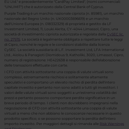
EU Ltd." e precedentemente "CardPay Limited", (nomi commerciali:
"UNLIMIT") che è autorizzato dalla Central Bank of Cyprus.
Purple Trading è un marchio nazionale cipriota (n. 85981), un marchio
nazionale del Regno Unito (n. UK00003696619) e un marchio
dell'Unione Europea (n. 018332329) di proprietà e gestito da LF
Investment Limited, 11, Louki Akrita, CY-4044 Limassol, Cipro, una
società di investimento cipriota autorizzata e regolata dalla
CySEC lic.
no. 271/15
. La società è legalmente obbligata a rispettare tutte le leggi
di Cipro, nonché le regole e le condizioni stabilite dalla licenza
CySEC. La società sussidiaria di L.F. Investment Ltd, LFA International
Ltd., Aiolou & Panagioti Diomidous 9, Katholiki, 3020, Limassol, Cipro,
numero di registrazione: HE422638 è responsabile dell'elaborazione
delle transazioni effettuate con carte.
I CFD con attività sottostante una coppia di valute virtuali sono
complessi, estremamente rischiosi e solitamente altamente
speculativi e comportano un elevato rischio di perdita dell'intero
capitale investito e pertanto non sono adatti a tutti gli investitori. I
valori delle valute virtuali sono soggetti a un'estrema volatilità dei
prezzi e pertanto possono comportare perdite significative in un
breve periodo di tempo. I clienti non dovrebbero impegnarsi nella
negoziazione di CFD con attività sottostante una coppia di valute
virtuali a meno che non abbiano le conoscenze necessarie in questo
prodotto specifico; o se possono sopportare la perdita dell'intero
importo investito. Per maggiori dettagli si rimanda alle
Risk Warnings
and Disclosures
.