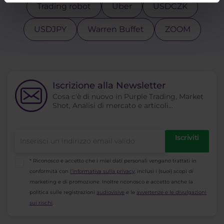
Trading robot
Uber
USDCZK
USDJPY
Warren Buffet
ZOOM
Iscrizione alla Newsletter
Cosa c'è di nuovo in Purple Trading, Market
Shot, Analisi di mercato e articoli...
Iscriviti
* Riconosco e accetto che i miei dati personali vengano trattati in
conformità con
l’informativa sulla privacy
, inclusi i (suoi) scopi di
marketing e di promozione. Inoltre riconosco e accetto anche la
politica sulle registrazioni
audiovisive
e le
avvertenze e le divulgazioni
sui rischi
.