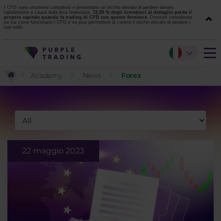
I CFD sono strumenti complessi e presentano un rischio elevato di perdere denaro
rapidamente a causa della leva finanziaria.
72,05 % degli investitori al dettaglio perde il
proprio capitale quando fa trading di CFD con questo fornitore.
Dovresti considerare
se sai come funzionano i CFD e se puoi permetterti di correre il rischio elevato di perdere i
tuoi soldi.
Academy
News
Forex
22 maggio 2023