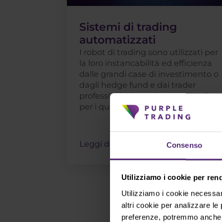
Sistemi di trading
automatizzati
I robot di trading sono utilizzati per
la loro instancabilità ed efficienza
dalle grandi case di investimento o
dagli hedge fund e dai trader
professionisti o anche al dettaglio,
per i quali . . .
Leggi di più
Consenso
Utilizziamo i cookie per ren
Utilizziamo i cookie necessar
altri cookie per analizzare le
preferenze, potremmo anche el