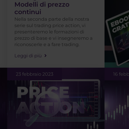
Modelli di prezzo
continui
Nella seconda parte della nostra
serie sul trading price action, vi
presenteremo le formazioni di
prezzo di base e vi insegneremo a
riconoscerle e a fare trading.
Leggi di più
23 febbraio 2023
16 feb