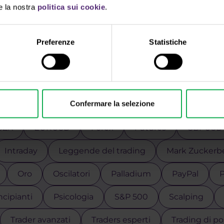
e la nostra
politica sui cookie
.
Preferenze
Statistiche
ilizza i tag per una ricerca più rap
Confermare la selezione
cnica
Apple
Argento
Azioni
Bill Gates
CZK
EURUSD
Forex
Futures
GBPUSD
Intraday
Leggende del trading
Mark Zuckerb
Oro
Oscilatori
Palladium
PayPal
P
ncipianti
Psicologia
S&P 500
Scalping
Trader avanzati
Traders esperti
Trading di po