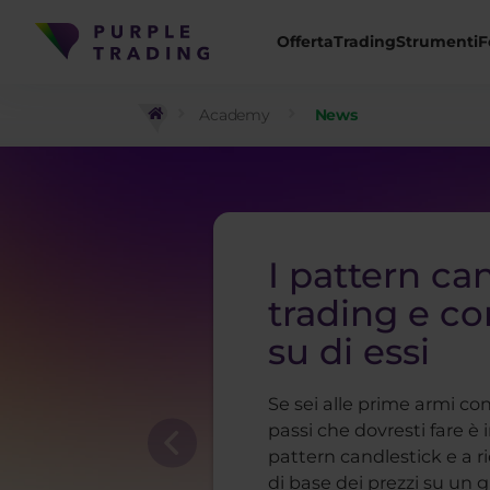
Offerta
Trading
Strumenti
F
Academy
News
I pattern ca
trading e c
su di essi
Se sei alle prime armi con
passi che dovresti fare è
pattern candlestick e a r
di base dei prezzi su un g