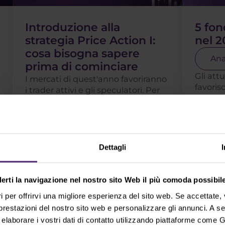
Introduzione alla
5 fon
strategia Price Action I:
nel 2
cosa bisogna sapere
Ana
prima di cominciare
Gli att
I mercati di quest'anno favoriranno
favoris
i trader attivi e gli speculatori. Per
gli spe
questo motivo stiamo iniziando
investi
una breve serie di articoli sulla price
fare tr
action che vi insegneranno gli
già fatto 
aspetti . . .
Leggi di più
Leggi d
Dettagli
derti la navigazione nel nostro sito Web il più comoda possibile
i per offrirvi una migliore esperienza del sito web. Se accettate
Mostra altri
 prestazioni del nostro sito web e personalizzare gli annunci. A s
aborare i vostri dati di contatto utilizzando piattaforme come G