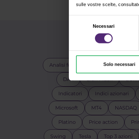
sulle vostre scelte, consultat
Selezione
Necessari
del
consenso
Ut
Solo necessari
Analisi fondamentale
Analisi te
DAX
Elon Musk
EUR
Indicatori
Indici azionari
Microsoft
MT4
NASDAQ
Platino
Price action
Pri
Swing
Tesla
Top 3 azioni