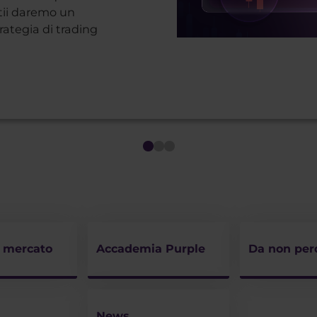
 tii daremo un
ategia di trading
i mercato
Accademia Purple
Da non per
News