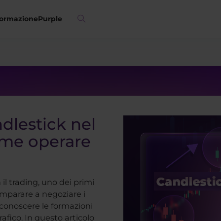
ormazione
Purple
ndlestick nel
ome operare
 il trading, uno dei primi
 imparare a negoziare i
iconoscere le formazioni
rafico. In questo articolo