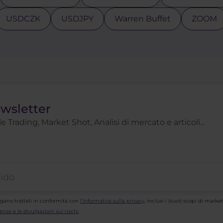
USDCZK
USDJPY
Warren Buffet
ZOOM
ewsletter
 Trading, Market Shot, Analisi di mercato e articoli...
ngano trattati in conformità con
l’informativa sulla privacy
, inclusi i (suoi) scopi di mar
enze e le divulgazioni sui rischi
.