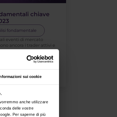
damentali chiave
023
lisi fondamentale
uali eventi di mercato
cono ancora i trader attivi e
culatori piuttosto che gli
tori. Se avete intenzione di
ading quest'anno, o se l'avete
. . .
i più
Informazioni sui cookie
.
, vorremmo anche utilizzare
econda delle vostre
oogle. Per saperne di più