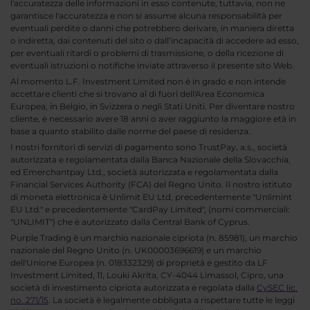
l'accuratezza delle informazioni in esso contenute, tuttavia, non ne
garantisce l'accuratezza e non si assume alcuna responsabilità per
eventuali perdite o danni che potrebbero derivare, in maniera diretta
o indiretta, dai contenuti del sito o dall’incapacità di accedere ad esso,
per eventuali ritardi o problemi di trasmissione, o della ricezione di
eventuali istruzioni o notifiche inviate attraverso il presente sito Web.
Al momento L.F. Investment Limited non è in grado e non intende
accettare clienti che si trovano al di fuori dell'Area Economica
Europea, in Belgio, in Svizzera o negli Stati Uniti. Per diventare nostro
cliente, è necessario avere 18 anni o aver raggiunto la maggiore età in
base a quanto stabilito dalle norme del paese di residenza.
I nostri fornitori di servizi di pagamento sono TrustPay, a.s., società
autorizzata e regolamentata dalla Banca Nazionale della Slovacchia,
ed Emerchantpay Ltd., società autorizzata e regolamentata dalla
Financial Services Authority (FCA) del Regno Unito. Il nostro istituto
di moneta elettronica è Unlimit EU Ltd, precedentemente "Unlimint
EU Ltd." e precedentemente "CardPay Limited", (nomi commerciali:
"UNLIMIT") che è autorizzato dalla Central Bank of Cyprus.
Purple Trading è un marchio nazionale cipriota (n. 85981), un marchio
nazionale del Regno Unito (n. UK00003696619) e un marchio
dell'Unione Europea (n. 018332329) di proprietà e gestito da LF
Investment Limited, 11, Louki Akrita, CY-4044 Limassol, Cipro, una
società di investimento cipriota autorizzata e regolata dalla
CySEC lic.
no. 271/15
. La società è legalmente obbligata a rispettare tutte le leggi