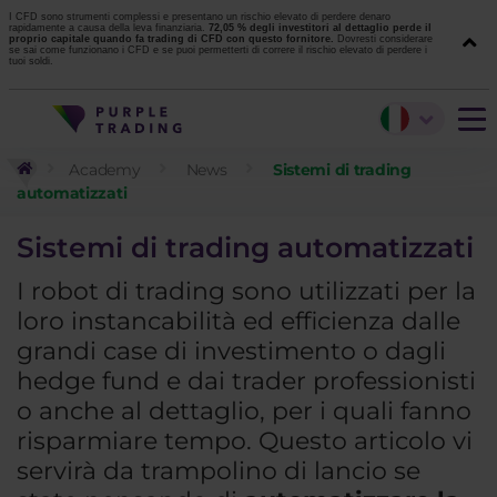
I CFD sono strumenti complessi e presentano un rischio elevato di perdere denaro
rapidamente a causa della leva finanziaria.
72,05 % degli investitori al dettaglio perde il
proprio capitale quando fa trading di CFD con questo fornitore.
Dovresti considerare
se sai come funzionano i CFD e se puoi permetterti di correre il rischio elevato di perdere i
tuoi soldi.
Academy
News
Sistemi di trading
automatizzati
Sistemi di trading automatizzati
I robot di trading sono utilizzati per la
loro instancabilità ed efficienza dalle
grandi case di investimento o dagli
hedge fund e dai trader professionisti
o anche al dettaglio, per i quali fanno
risparmiare tempo. Questo articolo vi
servirà da trampolino di lancio se