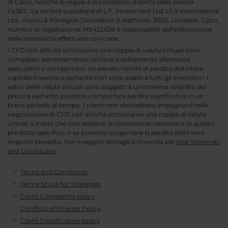
di Cipro, nonché le regole e le condizioni stabilite dalla licenza
CySEC. La società sussidiaria di L.F. Investment Ltd, LFA International
Ltd., Aiolou & Panagioti Diomidous 9, Katholiki, 3020, Limassol, Cipro,
numero di registrazione: HE422638 è responsabile dell'elaborazione
delle transazioni effettuate con carte.
I CFD con attività sottostante una coppia di valute virtuali sono
complessi, estremamente rischiosi e solitamente altamente
speculativi e comportano un elevato rischio di perdita dell'intero
capitale investito e pertanto non sono adatti a tutti gli investitori. I
valori delle valute virtuali sono soggetti a un'estrema volatilità dei
prezzi e pertanto possono comportare perdite significative in un
breve periodo di tempo. I clienti non dovrebbero impegnarsi nella
negoziazione di CFD con attività sottostante una coppia di valute
virtuali a meno che non abbiano le conoscenze necessarie in questo
prodotto specifico; o se possono sopportare la perdita dell'intero
importo investito. Per maggiori dettagli si rimanda alle
Risk Warnings
and Disclosures
.
Terms and Conditions
Terms of use for Strategies
Client Complaints policy
Conflicts of Interest Policy
Client Classification policy