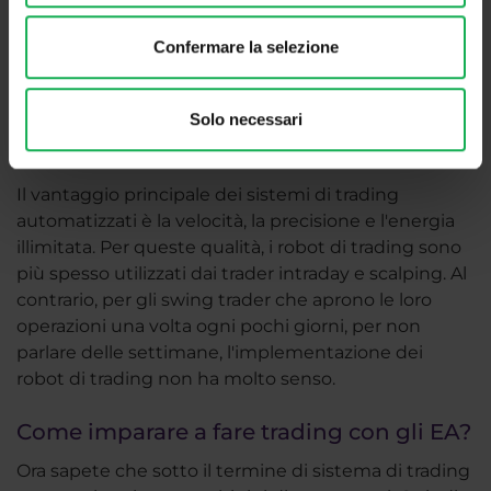
programmazione C#, un sistema di trading
automatico può essere creato da un
Confermare la selezione
programmatore esperto in questo linguaggio.
Per saperne di più su cTrader
Solo necessari
Per chi sono adatti gli EA?
Il vantaggio principale dei sistemi di trading
automatizzati è la velocità, la precisione e l'energia
illimitata. Per queste qualità, i robot di trading sono
più spesso utilizzati dai trader intraday e scalping. Al
contrario, per gli swing trader che aprono le loro
operazioni una volta ogni pochi giorni, per non
parlare delle settimane, l'implementazione dei
robot di trading non ha molto senso.
Come imparare a fare trading con gli EA?
Ora sapete che sotto il termine di sistema di trading