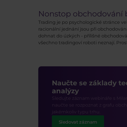
Nonstop obchodování 
Trading je po psychologické stránce v
racionální jednání jsou při obchodová
dohnat do úzkých - přílišné obchodován
všechno tradingoví roboti neznají. Pros
Naučte se základy t
analýzy
Sledujte záznam webináře s Mi
naučte se rozpoznat z grafu obcho
jakémkoliv typu trhu.
Sledovat záznam