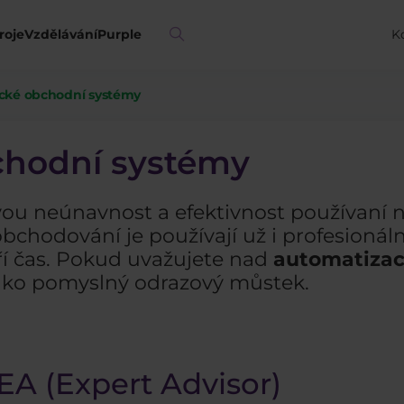
roje
Vzdělávání
Purple
K
cké obchodní systémy
chodní systémy
vou neúnavnost a efektivnost používaní n
bchodování je používají už i profesionáln
ří čas. Pokud uvažujete nad
automatizací
jako pomyslný odrazový můstek.
EA (Expert Advisor)