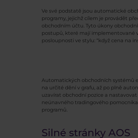
Ve své podstatě jsou automatické ob
programy, jejichž cílem je provádět
obchodním účtu. Tyto úkony obchodní r
postupů, které mají implementované v
posloupnosti ve stylu: “když cena na i
Automatických obchodních systémů exis
na určité dění v grafu, až po plně aut
uzavírat obchodní pozice a nastavovat
neúnavného tradingového pomocníka. Po
programů.
Silné stránky AOS