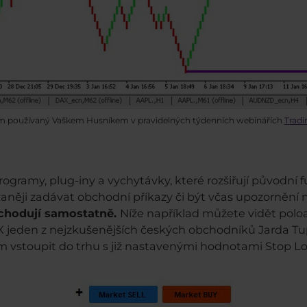
m používaný Vaškem Husníkem v pravidelných týdenních webinářích
Trad
programy, plug-iny a vychytávky, které rozšiřují původn
aněji zadávat obchodní příkazy či být včas upozornění n
chodují samostatně.
Níže například můžete vidět polo
jeden z nejzkušenějších českých obchodníků Jarda Tup
vstoupit do trhu s již nastavenými hodnotami Stop Los