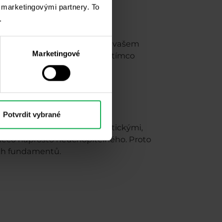
i marketingovými partnery. To
.
internetu. Ať už tedy běží na vašem
Marketingové
co možná nejnižší latencí. Zatímco
 nemusí (pokud k tomu není
Potvrdit vybrané
sentiment, ovlivněný geopolitickými,
něco naprosto neuchopitelného. Proto
ých fundamentů.