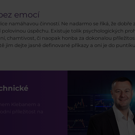
bez emocí
elice namáhavou činností. Ne nadarmo se říká, že dobře
ní polovinou úspěchu. Existuje tolik psychologických p
í, chamtivost, či naopak honba za dokonalou příležitost
tě jim dejte jasně definované příkazy a oni je do puntíku 
echnické
lanem Klebanem a
dní příležitost na