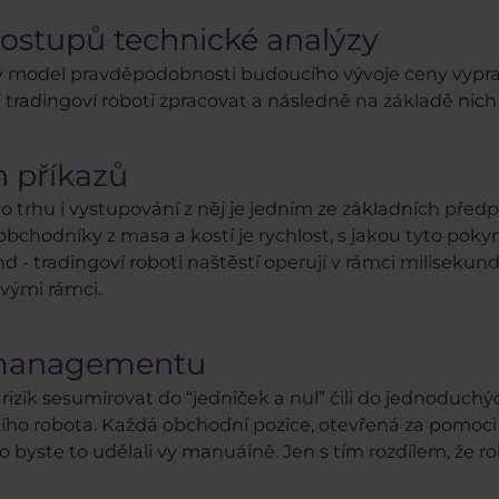
ostupů technické analýzy
cký model pravděpodobnosti budoucího vývoje ceny vypra
í tradingoví roboti zpracovat a následně na základě nic
h příkazů
do trhu i vystupování z něj je jedním ze základních př
chodníky z masa a kostí je rychlost, s jakou tyto pokyn
- tradingoví roboti naštěstí operují v rámci milisekund.
vými rámci.
sk managementu
 rizik sesumírovat do “jedniček a nul” čili do jednoduch
ního robota. Každá obchodní pozice, otevřená za pomoc
ko byste to udělali vy manuálně. Jen s tím rozdílem, že