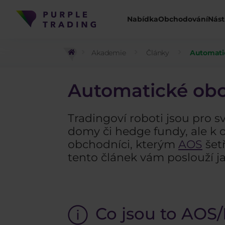
Nabídka
Obchodování
Nást
Akademie
Články
Automati
Automatické ob
Tradingoví roboti jsou pro s
domy či hedge fundy, ale k o
obchodníci, kterým
AOS
šet
tento článek vám poslouží 
Co jsou to AOS/