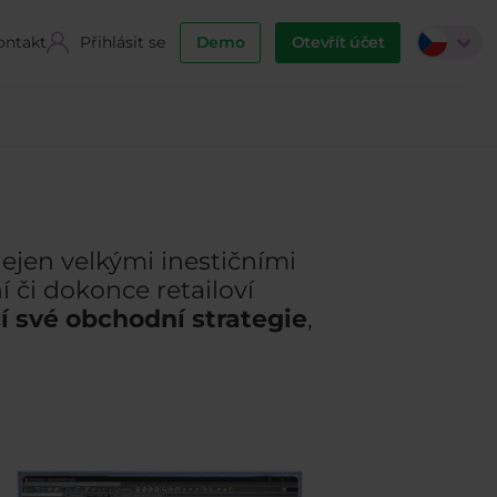
ontakt
Přihlásit se
Demo
Otevřít účet
ejen velkými inestičními
í či dokonce retailoví
 své obchodní strategie
,