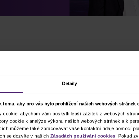
atečný backtesting
ní systém pouze vykonává příkazy, které mu byly zadán
t je splní do puntíku. Pokud ale obchodník/programátor
Detaily
 lepším případě nebude AOS fungovat, v tom horším můž
d spuštěním na ostrém účtu důkladně backtestován
.
 tomu, aby pro vás bylo prohlížení našich webových stránek c
cookie, abychom vám poskytli lepší zážitek z webových stráne
Více o demo účtu
Otevřít demo
ubory cookie k analýze výkonu našich webových stránek a k pers
ncích můžeme také zpracovávat vaše kontaktní údaje pomocí pla
ch se dozvíte v našich
Zásadách používání cookies
. Pokud zv