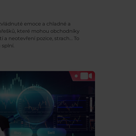
 zvládnuté emoce a chladné a
rohřešků, které mohou obchodníky
í a neotevření pozice, strach… To
splní.