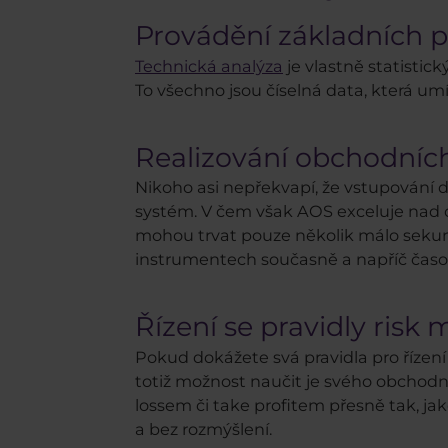
Provádění základních p
Technická analýza
je vlastně statisti
To všechno jsou číselná data, která um
Realizování obchodníc
Nikoho asi nepřekvapí, že vstupování 
systém. V čem však AOS exceluje nad ob
mohou trvat pouze několik málo sekund 
instrumentech současně a napříč časo
Řízení se pravidly ri
Pokud dokážete svá pravidla pro řízení
totiž možnost naučit je svého obchod
lossem či take profitem přesně tak, ja
a bez rozmýšlení.