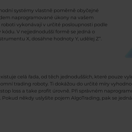
chodní systémy vlastně poměrně obyčejné
 předem naprogramované úkony na vašem
oboti vykonávají v určité posloupnosti podle
 kódu. V nejjednodušší formě se jedná o
nstrumentu X, dosáhne hodnoty Y, udělej Z”.
tuje celá řada, od těch jednodušších, které pouze vyle
onomní trading roboty. Ti dokážou do určité míry vyhodno
 stop loss a take profit úrovně. Při správném naprogra
kud někdy uslyšíte pojem AlgoTrading, pak se jedná pr