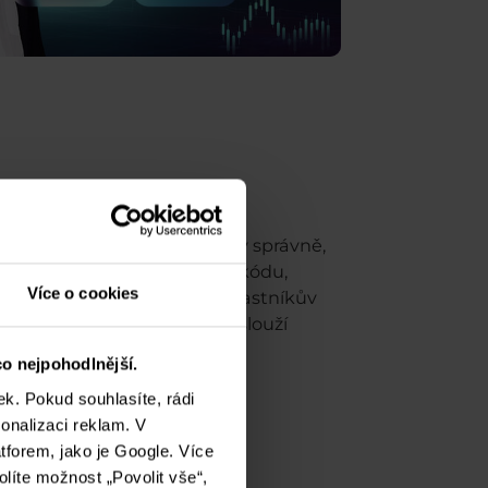
y v kódu. Pokud jsou zadány správně,
 přehlédne chybu na úrovni kódu,
Více o cookies
e klidně i “vyluxovat” nešťastníkův
 K těmto účelům nejlépe poslouží
o nejpohodlnější.
k. Pokud souhlasíte, rádi
onalizaci reklam. V
tforem, jako je Google. Více
olíte možnost „Povolit vše“,