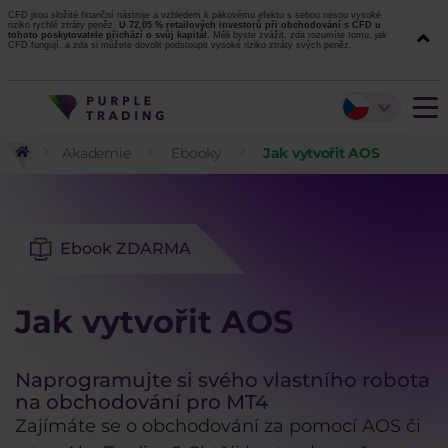
CFD jsou složité finanční nástroje a vzhledem k pákovému efektu s sebou nesou vysoké
riziko rychlé ztráty peněz.
U 72,05 % retailových investorů při obchodování s CFD u
tohoto poskytovatele přichází o svůj kapitál.
Měli byste zvážit, zda rozumíte tomu, jak
CFD fungují, a zda si můžete dovolit podstoupit vysoké riziko ztráty svých peněz.
Akademie
Ebooky
Jak vytvořit AOS
Ebook ZDARMA
Jak vytvořit AOS
Naprogramujte si svého vlastního robota
na obchodování pro MT4
Zajímáte se o obchodování za pomocí AOS či