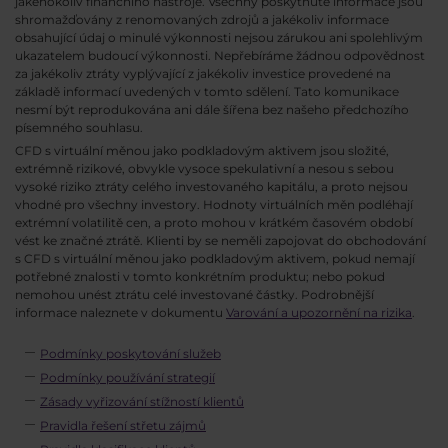
jakéhokoliv finančního nástroje. Všechny poskytnuté informace jsou
shromažďovány z renomovaných zdrojů a jakékoliv informace
obsahující údaj o minulé výkonnosti nejsou zárukou ani spolehlivým
ukazatelem budoucí výkonnosti. Nepřebíráme žádnou odpovědnost
za jakékoliv ztráty vyplývající z jakékoliv investice provedené na
základě informací uvedených v tomto sdělení. Tato komunikace
nesmí být reprodukována ani dále šířena bez našeho předchozího
písemného souhlasu.
CFD s virtuální měnou jako podkladovým aktivem jsou složité,
extrémně rizikové, obvykle vysoce spekulativní a nesou s sebou
vysoké riziko ztráty celého investovaného kapitálu, a proto nejsou
vhodné pro všechny investory. Hodnoty virtuálních měn podléhají
extrémní volatilitě cen, a proto mohou v krátkém časovém období
vést ke značné ztrátě. Klienti by se neměli zapojovat do obchodování
s CFD s virtuální měnou jako podkladovým aktivem, pokud nemají
potřebné znalosti v tomto konkrétním produktu; nebo pokud
nemohou unést ztrátu celé investované částky. Podrobnější
informace naleznete v dokumentu
Varování a upozornění na rizika
.
Podmínky poskytování služeb
Podmínky používání strategií
Zásady vyřizování stížností klientů
Pravidla řešení střetu zájmů