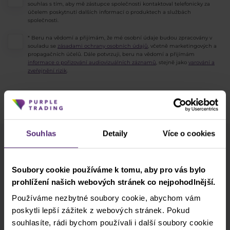
souhlas s tím, aby mě zástupce společnosti kontaktoval telefonicky za
účelem poskytnutí dalších informací o produktech a službách
společnosti.
* Beru na vědomí a přijímám, že mé osobní údaje budou zpracovány v
souladu se
zásadami ochrany osobních údajů
, včetně marketingových a
propagačních účelů. Dále potvrzuji, beru na vědomí a přijímám
informace o pořizování audiovizuálních záznamů
, stejně jako
varování a
zveřejnění rizik
.
ODESLAT
Souhlas
Detaily
Více o cookies
Odběr newsletteru
Co nového v Purple Trading, Market Shot,
Soubory cookie používáme k tomu, aby pro vás bylo
podpultovky, tržní analýzy a články...
prohlížení našich webových stránek co nejpohodlnější.
Používáme nezbytné soubory cookie, abychom vám
Odebírat
poskytli lepší zážitek z webových stránek. Pokud
souhlasíte, rádi bychom používali i další soubory cookie