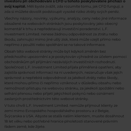
investorů při obchodování s CFD u tohoto poskytovatele přichází o
svůj kapitál.
Měli byste zvážit, zda rozumíte tomu, jak CFD fungují, a
zda si můžete dovolit podstoupit vysoké riziko ztráty svých peněz.
Všechny názory, novinky, výzkumy, analýzy, ceny nebo jiné informace
obsažené na webovách stránkách jsou poskytovány jako obecný
komentář k trhu a nepředstavují investiční poradenství. L.F.
Investment Limited. nenese žádnou odpovědnost za ztrátu nebo
škodu, zahrnující mimo jiné ušlý zisk, která může vzejít přímo nebo
nepřímo z použití nebo spoléhání se na takové informace.
Obsah této webové stránky může být kdykoli změněn bez
předchozího upozornění a je poskytován výhradně za účelem pomoci
obchodníkům při přijímání nezávislých investičních rozhodnutí.
Společnost L.F. Investment Limited přijala přiměřená opatření, aby
zajistila správnost informací na ní uvedených, nezaručuje však jejich
správnost a nepřebírá odpovědnost za jakékoli ztráty nebo škody,
které mohou přímo či nepřímo vzniknout v důsledku obsahu nebo
nemožnosti přístupu na webovou stránku, za jakékoli zpoždění nebo
selhání přenosu nebo přijetí jakýchkoli pokynů nebo oznámení
zaslaných prostřednictvím této webové stránky.
V tuto chvíli L.F. Investment Limited. nemůže přijmout klienty ze
zemí mimo Evropského hospodářského prostoru a z Belgie,
Švýcarska a USA. Abyste se stal/a naším klientem, musíte dosáhnout
18 let věku nebo potřebné hranice plnoletosti stanovené právním
řádem země, kde žijete.