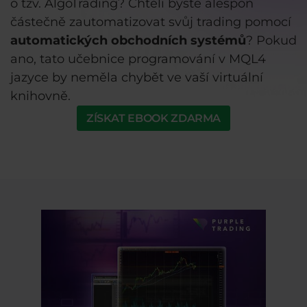
o tzv. AlgoTrading? Chtěli byste alespoň
částečně zautomatizovat svůj trading pomocí
automatických obchodních systémů
? Pokud
ano, tato učebnice programování v MQL4
jazyce by neměla chybět ve vaší virtuální
knihovně.
ZÍSKAT EBOOK ZDARMA