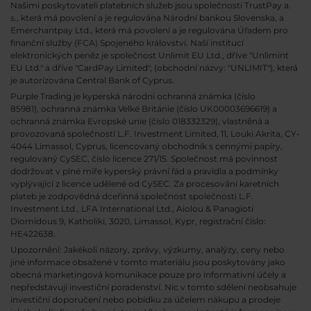
Našimi poskytovateli platebních služeb jsou společnosti TrustPay a.
s., která má povolení a je regulována Národní bankou Slovenska, a
Emerchantpay Ltd., která má povolení a je regulována Úřadem pro
finanční služby (FCA) Spojeného království. Naší institucí
elektronických peněz je společnost Unlimit EU Ltd., dříve "Unlimint
EU Ltd." a dříve "CardPay Limited", (obchodní názvy: "UNLIMIT"), která
je autorizována Central Bank of Cyprus.
Purple Trading je kyperská národní
ochranná známka (číslo
85981), ochranná známka Velké Británie (číslo UK00003696619) a
ochranná známka Evropské unie (číslo 018332329), vlastněná a
provozovaná společností L.F. Investment Limited, 11, Louki Akrita, CY-
4044 Limassol, Cyprus, licencovaný obchodník s cennými papíry,
regulovaný CySEC, číslo licence 271/15. Společnost má povinnost
dodržovat v plné míře kyperský právní řád a pravidla a podmínky
vyplývající z licence udělené od CySEC. Za procesování karetních
plateb je zodpovědná dceřinná společnost společnosti L.F.
Investment Ltd., LFA International Ltd., Aiolou & Panagioti
Diomidous 9, Katholiki, 3020, Limassol, Kypr, registrační číslo:
HE422638.
Upozornění: Jakékoli názory, zprávy, výzkumy, analýzy, ceny nebo
jiné informace obsažené v tomto materiálu jsou poskytovány jako
obecná marketingová komunikace pouze pro informativní účely a
nepředstavují investiční poradenství. Nic v tomto sdělení neobsahuje
investiční doporučení nebo pobídku za účelem nákupu a prodeje