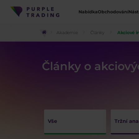
Nabídka
Obchodování
Nást
Akademie
Články
Akciové i
Články o akciov
Vše
Tržní ana