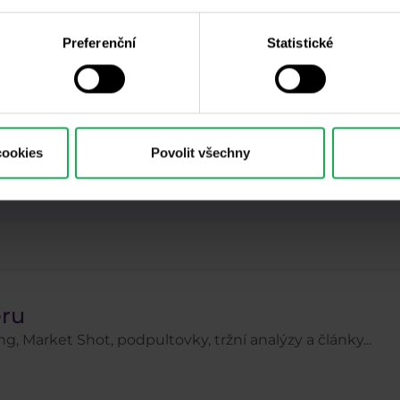
e
Palladium
PayPal
Pfizer
Platina
Preferenční
Statistické
Psychologie
Ropa
Rozhovory
S&P 500
Top 3 akcie
Trading robot
Trading tipy
Ube
cookies
Povolit všechny
ačátečníci
Zkušení obchodníci
Zlato
ZOO
eru
g, Market Shot, podpultovky, tržní analýzy a články...