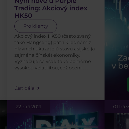
Nyní nově u Purple
Trading: Akciový index
HK50
Pro klienty
Akciový index HK50 (často zvaný
také Hangseng) patří k jedněm z
hlavních ukazatelů stavu asijské (a
zejména čínské) ekonomiky.
Vyznačuje se však také poměrně
vysokou volatilitou, což ocení . . .
Číst dále
22 září 2021
01 bře