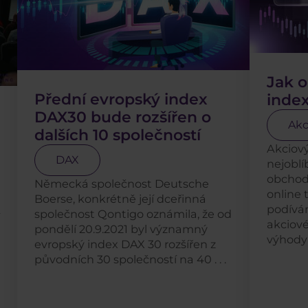
Jak 
Přední evropský index
inde
DAX30 bude rozšířen o
Akc
dalších 10 společností
Akciový
DAX
nejobl
obchod
Německá společnost Deutsche
online 
Boerse, konkrétně její dceřinná
podívá
společnost Qontigo oznámila, že od
akciové
pondělí 20.9.2021 byl významný
výhody 
evropský index DAX 30 rozšířen z
původních 30 společností na 40 . . .