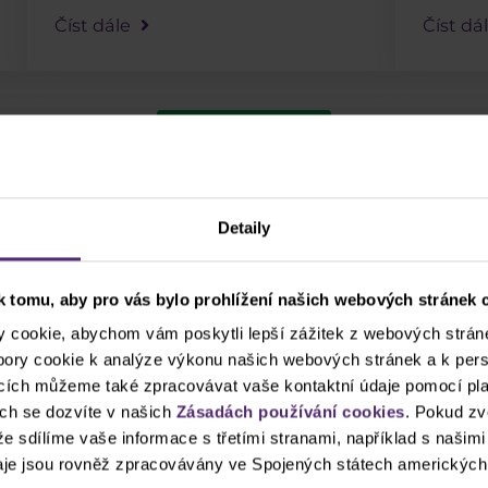
Číst dále
Číst dá
Zobrazit starší
Detaily
 tomu, aby pro vás bylo prohlížení našich webových stránek c
žijte štítky pro rychlejší vyhledá
cookie, abychom vám poskytli lepší zážitek z webových stráne
ubory cookie k analýze výkonu našich webových stránek a k pers
ncích můžeme také zpracovávat vaše kontaktní údaje pomocí pla
ch se dozvíte v našich
Zásadách používání cookies
. Pokud zv
Apple
Clash CFD
cTrader
DAX
Donald
 že sdílíme vaše informace s třetími stranami, například s našim
je jsou rovněž zpracovávány ve Spojených státech amerických
USD
Indikátory
Intraday
Komodity
Leg