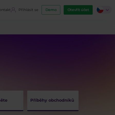
ontakt
Přihlásit se
Demo
Otevřít účet
ěte
Příběhy obchodníků