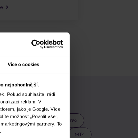
le
Více o cookies
o nejpohodlnější.
vání
k. Pokud souhlasíte, rádi
onalizaci reklam. V
tforem, jako je Google. Více
olíte možnost „Povolit vše“,
 Trump
EURCZK
Forex
i marketingovými partnery. To
.
endy tradingu
Meta
MT4