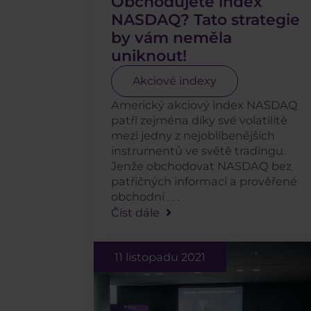
Obchodujete index
NASDAQ? Tato strategie
by vám neměla
uniknout!
Akciové indexy
Americký akciový index NASDAQ
patří zejména díky své volatilitě
mezi jedny z nejoblíbenějších
instrumentů ve světě tradingu.
Jenže obchodovat NASDAQ bez
patřičných informací a prověřené
obchodní . . .
Číst dále
11 listopadu 2021