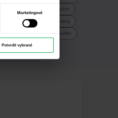
Pokročilí obchodníci
Poziční
Marketingové
Scalping
Stříbro
Swing
r
USDCZK
Warren Buffet
Potvrdit vybrané
M