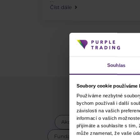
. .
Číst dále
Souhlas
Soubory cookie používáme k
Pou
Používáme nezbytné soubory 
bychom používali i další so
závislosti na vašich prefere
informací o vašich možnoste
Akcie
Akciové indexy
přijímáte a souhlasíte s tím,
může znamenat, že vaše úda
Fundamentální analýza
GBP