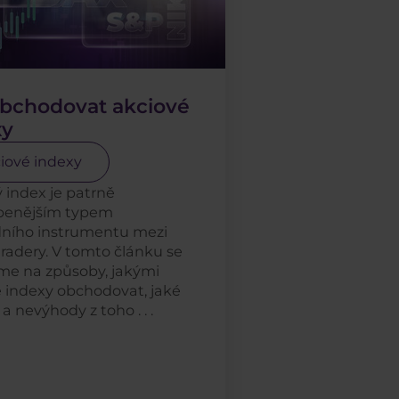
obchodovat akciové
xy
iové indexy
 index je patrně
íbenějším typem
ního instrumentu mezi
tradery. V tomto článku se
me na způsoby, jakými
 indexy obchodovat, jaké
a nevýhody z toho . . .