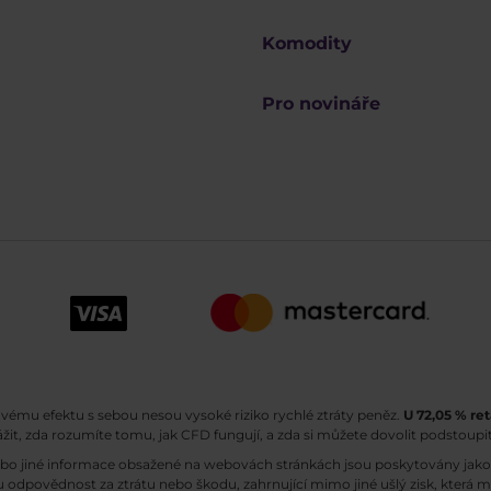
Komodity
Pro novináře
ovému efektu s sebou nesou vysoké riziko rychlé ztráty peněz.
U 72,05 % ret
ážit, zda rozumíte tomu, jak CFD fungují, a zda si můžete dovolit podstoupit
ebo jiné informace obsažené na webovách stránkách jsou poskytovány jako 
 odpovědnost za ztrátu nebo škodu, zahrnující mimo jiné ušlý zisk, která 