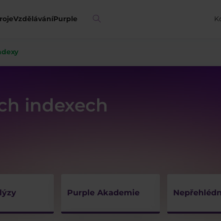
roje
Vzdělávání
Purple
K
ndexy
ých indexech
lýzy
Purple Akademie
Nepřehlédn