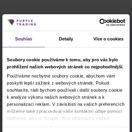
Použijte štítky pro rychlejší vyhledávání
Souhlas
Detaily
Více o cookies
Akcie
Akciové indexy
Apple
Clash CFD
cTrader
DAX
Soubory cookie používáme k tomu, aby pro vás bylo
prohlížení našich webových stránek co nejpohodlnější.
Donald Trump
EURCZK
Forex
Používáme nezbytné soubory cookie, abychom vám
Fundamentální analýza
GBPUSD
poskytli lepší zážitek z webových stránek. Pokud
souhlasíte, rádi bychom používali i další soubory cookie
Indikátory
Intraday
Komodity
k analýze výkonu našich webových stránek a k
personalizaci reklam. V závislosti na vašich preferencích
Legendy tradingu
Meta
MT4
můžeme také zpracovávat vaše kontaktní údaje pomocí
platforem, jako je Google. Více informací o vašich
NASDAQ
Obchodní strategie
možnostech se dozvíte v našich
Zásadách používání