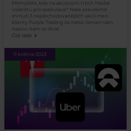
Přemýšlíte, kde na akciových trzích hledat
volatilitu pro spekulace? Naše pravidelné
shrnutí 3 nejobchodovanějších akcií mezi
klienty Purple Trading za měsíc červen vám
napoví, kam se dívat.
Číst dále
11 května 2023