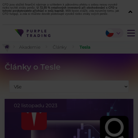
CFD jsou složité finanční nástroje a vzhledem k pákovému efektu s sebou nesou vysoké
riziko rychlé ztráty peněz.
U 72,05 % retailových investorů při obchodování s CFD u
tohoto poskytovatele přichází o svůj kapitál.
Měli byste zvážit, zda rozumíte tomu, jak
CFD fungují, a zda si můžete dovolit podstoupit vysoké riziko ztráty svých peněz.
Akademie
Články
Tesla
Články o Tesle
02 listopadu 2023