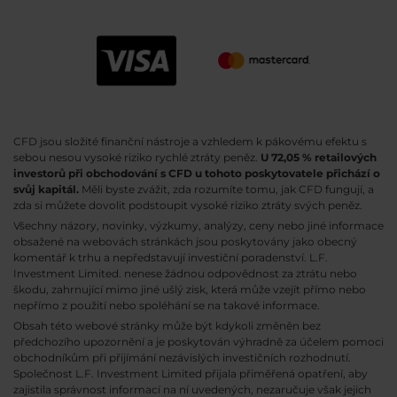
CFD jsou složité finanční nástroje a vzhledem k pákovému efektu s
sebou nesou vysoké riziko rychlé ztráty peněz.
U 72,05 % retailových
investorů při obchodování s CFD u tohoto poskytovatele přichází o
svůj kapitál.
Měli byste zvážit, zda rozumíte tomu, jak CFD fungují, a
zda si můžete dovolit podstoupit vysoké riziko ztráty svých peněz.
Všechny názory, novinky, výzkumy, analýzy, ceny nebo jiné informace
obsažené na webovách stránkách jsou poskytovány jako obecný
komentář k trhu a nepředstavují investiční poradenství. L.F.
Investment Limited. nenese žádnou odpovědnost za ztrátu nebo
škodu, zahrnující mimo jiné ušlý zisk, která může vzejít přímo nebo
nepřímo z použití nebo spoléhání se na takové informace.
Obsah této webové stránky může být kdykoli změněn bez
předchozího upozornění a je poskytován výhradně za účelem pomoci
obchodníkům při přijímání nezávislých investičních rozhodnutí.
Společnost L.F. Investment Limited přijala přiměřená opatření, aby
zajistila správnost informací na ní uvedených, nezaručuje však jejich