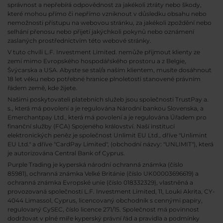
správnost a nepřebírá odpovědnost za jakékoli ztráty nebo škody,
které mohou přímo či nepřímo vzniknout v důsledku obsahu nebo
nemožnosti přístupu na webovou stránku, za jakékoli zpoždění nebo
selhání přenosu nebo přijetí jakýchkoli pokynů nebo oznámení
zaslaných prostřednictvím této webové stránky.
V tuto chvíli L.F. Investment Limited. nemůže přijmout klienty ze
zemí mimo Evropského hospodářského prostoru a z Belgie,
Švýcarska a USA. Abyste se stal/a naším klientem, musíte dosáhnout
18 let věku nebo potřebné hranice plnoletosti stanovené právním
řádem země, kde žijete.
Našimi poskytovateli platebních služeb jsou společnosti TrustPay a.
s., která má povolení a je regulována Národní bankou Slovenska, a
Emerchantpay Ltd., která má povolení a je regulována Úřadem pro
finanční služby (FCA) Spojeného království. Naší institucí
elektronických peněz je společnost Unlimit EU Ltd., dříve "Unlimint
EU Ltd." a dříve "CardPay Limited", (obchodní názvy: "UNLIMIT"), která
je autorizována Central Bank of Cyprus.
Purple Trading je kyperská národní
ochranná známka (číslo
85981), ochranná známka Velké Británie (číslo UK00003696619) a
ochranná známka Evropské unie (číslo 018332329), vlastněná a
provozovaná společností L.F. Investment Limited, 11, Louki Akrita, CY-
4044 Limassol, Cyprus, licencovaný obchodník s cennými papíry,
regulovaný CySEC, číslo licence 271/15. Společnost má povinnost
dodržovat v plné míře kyperský právní řád a pravidla a podmínky