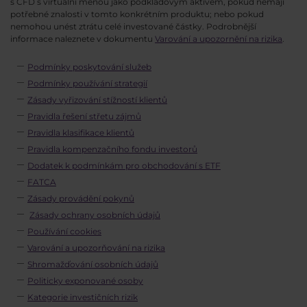
s CFD s virtuální měnou jako podkladovým aktivem, pokud nemají
potřebné znalosti v tomto konkrétním produktu; nebo pokud
nemohou unést ztrátu celé investované částky. Podrobnější
informace naleznete v dokumentu
Varování a upozornění na rizika
.
Podmínky poskytování služeb
Podmínky používání strategií
Zásady vyřizování stížností klientů
Pravidla řešení střetu zájmů
Pravidla klasifikace klientů
Pravidla kompenzačního fondu investorů
Dodatek k podmínkám pro obchodování s ETF
FATCA
Zásady provádění pokynů
Zásady ochrany osobních údajů
Používání cookies
Varování a upozorňování na rizika
Shromažďování osobních údajů
Politicky exponované osoby
Kategorie investičních rizik