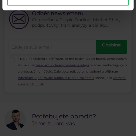
Odběr newsletteru
Co nového v Purple Trading, Market Shot,
podpultovky, tržní analýzy a články...
Odebírat
* Beru na vědomí a přijímám, že mé osobní údaje budou zpracovány v
souladu se
zásadami ochrany osobních údajů
, včetně marketingových
a propagačních účelů. Dále potvrzuji, beru na vědomí a přijímám
informace o pořizování audiovizuálních záznamů
, stejně jako
varování
a zveřejnění rizik
.
Potřebujete poradit?
Jsme tu pro vás