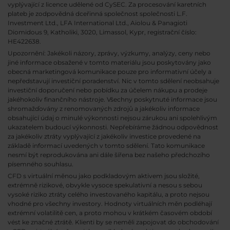
vyplývající z licence udělené od CySEC. Za procesování karetních
plateb je zodpovědná dceřinná společnost společnosti L.F.
Investment Ltd., LFA International Ltd., Aiolou & Panagioti
Diomidous 9, Katholiki, 3020, Limassol, Kypr, registrační číslo:
HE422638.
Upozornění: Jakékoli názory, zprávy, výzkumy, analýzy, ceny nebo
jiné informace obsažené v tomto materiálu jsou poskytovány jako
obecná marketingová komunikace pouze pro informativní účely a
nepředstavují investiční poradenství. Nic v tomto sdělení neobsahuje
investiční doporučení nebo pobídku za účelem nákupu a prodeje
jakéhokoliv finančního nástroje. Všechny poskytnuté informace jsou
shromažďovány z renomovaných zdrojů a jakékoliv informace
obsahující údaj o minulé výkonnosti nejsou zárukou ani spolehlivým
ukazatelem budoucí výkonnosti. Nepřebíráme žádnou odpovědnost
za jakékoliv ztráty vyplývající z jakékoliv investice provedené na
základě informací uvedených v tomto sdělení. Tato komunikace
nesmí být reprodukována ani dále šířena bez našeho předchozího
písemného souhlasu.
CFD s virtuální měnou jako podkladovým aktivem jsou složité,
extrémně rizikové, obvykle vysoce spekulativní a nesou s sebou
vysoké riziko ztráty celého investovaného kapitálu, a proto nejsou
vhodné pro všechny investory. Hodnoty virtuálních měn podléhají
extrémní volatilitě cen, a proto mohou v krátkém časovém období
vést ke značné ztrátě. Klienti by se neměli zapojovat do obchodování