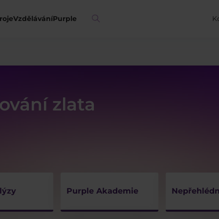
roje
Vzdělávání
Purple
K
vání zlata
lýzy
Purple Akademie
Nepřehlédn