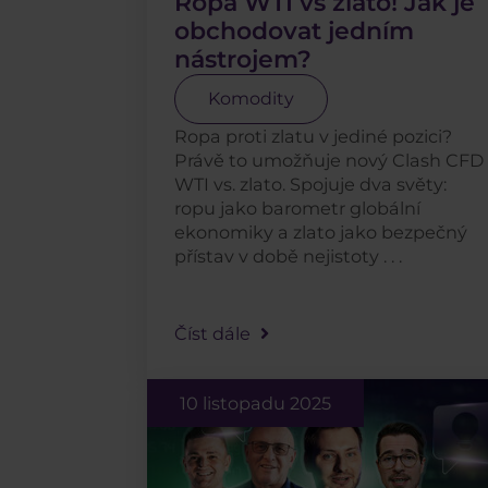
Ropa WTI vs zlato! Jak je
obchodovat jedním
nástrojem?
Komodity
Ropa proti zlatu v jediné pozici?
Právě to umožňuje nový Clash CFD
WTI vs. zlato. Spojuje dva světy:
ropu jako barometr globální
ekonomiky a zlato jako bezpečný
přístav v době nejistoty . . .
Číst dále
10 listopadu 2025