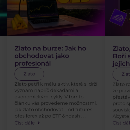
Zlato na burze: Jak ho
Zlato
obchodovat jako
Boří 
profesionál
jejic
Zlato
Zla
Zlato patří k málu aktiv, která si drží
Zlato ro
význam napříč dekádami a
že pravi
ekonomickými cykly. V tomto
přestáv
článku vás provedeme možnostmi,
proto 
jak zlato obchodovat – od futures
souvisl
přes forex až po ETF &ndash . . .
Abyste b
Číst dále
Číst dá