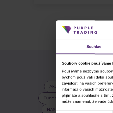
Souhlas
Soubory cookie používáme k
Pou
Používáme nezbytné soubory 
bychom používali i další so
závislosti na vašich prefere
Akcie
Akciové indexy
informací o vašich možnoste
přijímáte a souhlasíte s tím,
Fundamentální analýza
GBP
může znamenat, že vaše úda
NASDAQ
Obchodní strategi