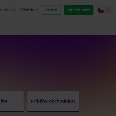
ontakt
Přihlásit se
Demo
Otevřít účet
ěte
Příběhy obchodníků