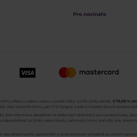
Pro novináře
ovému efektu s sebou nesou vysoké riziko rychlé ztráty peněz.
U 72,05 % ret
ážit, zda rozumíte tomu, jak CFD fungují, a zda si můžete dovolit podstoupit
ebo jiné informace obsažené na webovách stránkách jsou poskytovány jako 
 odpovědnost za ztrátu nebo škodu, zahrnující mimo jiné ušlý zisk, která 
n bez předchozího upozornění a je poskytován výhradně za účelem pomoci