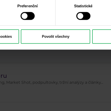
Preferenční
Statistické
Psychologie
Ropa
Rozhovory
S&P 500
Top 3 akcie
Trading robot
Trading tipy
Ube
ačátečníci
Zkušení obchodníci
Zlato
ZOO
cookies
Povolit všechny
eru
g, Market Shot, podpultovky, tržní analýzy a články...