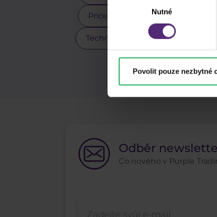
Výběr
Nutné
souhlasu
Price action
Pro klienty
Technická analýza
Tesla
Z
Povolit pouze nezbytné 
Odběr newslett
Co nového v Purple Tradin