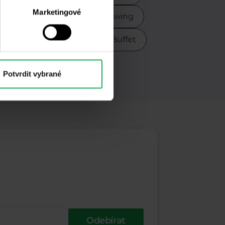
Marketingové
Scalping
Stříbro
Swing
r
USDCZK
Warren Buffet
M
Potvrdit vybrané
Odebírat