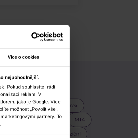
Více o cookies
o nejpohodlnější.
vání
k. Pokud souhlasíte, rádi
onalizaci reklam. V
tforem, jako je Google. Více
 Trump
EURCZK
Forex
olíte možnost „Povolit vše“,
i marketingovými partnery. To
endy tradingu
Meta
MT4
.
Pokročilí obchodníci
Poziční