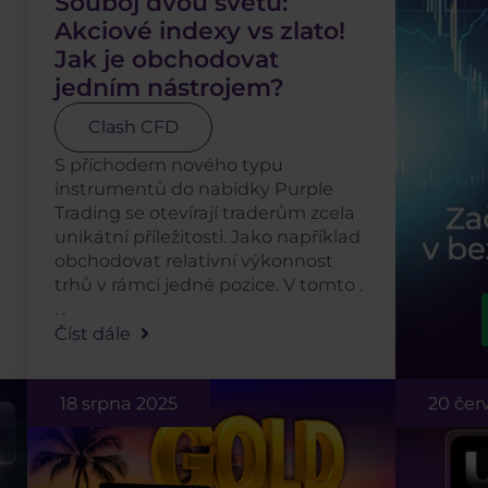
Souboj dvou světů:
Akciové indexy vs zlato!
Jak je obchodovat
jedním nástrojem?
Clash CFD
S příchodem nového typu
instrumentů do nabídky Purple
Trading se otevírají traderům zcela
unikátní příležitosti. Jako například
obchodovat relativní výkonnost
trhů v rámci jedné pozice. V tomto .
. .
Číst dále
18 srpna 2025
20 čer