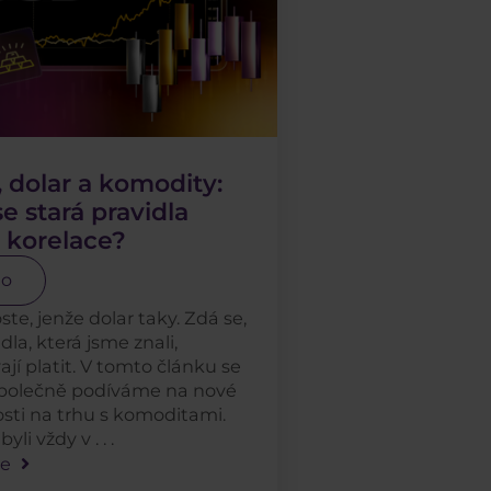
, dolar a komodity:
se stará pravidla
h korelace?
to
ste, jenže dolar taky. Zdá se,
dla, která jsme znali,
ají platit. V tomto článku se
společně podíváme na nové
osti na trhu s komoditami.
yli vždy v . . .
le