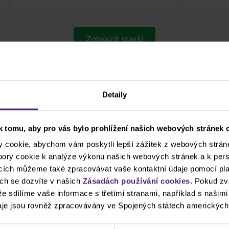
Zobrazit starší
Detaily
 tomu, aby pro vás bylo prohlížení našich webových stránek c
žijte štítky pro rychlejší vyhledá
cookie, abychom vám poskytli lepší zážitek z webových stráne
ubory cookie k analýze výkonu našich webových stránek a k pers
ncích můžeme také zpracovávat vaše kontaktní údaje pomocí pla
Apple
Clash CFD
cTrader
DAX
Donald
ch se dozvíte v našich
Zásadách používání cookies
. Pokud zv
 že sdílíme vaše informace s třetími stranami, například s našim
USD
Indikátory
Intraday
Komodity
Leg
je jsou rovněž zpracovávány ve Spojených státech amerických
e
Palladium
PayPal
Pfizer
Platina