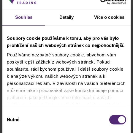
cyklickou ropou a bezpečným přístavem v
podobě zlata
, tak může být Clash CFD WTI vs. XAU
Souhlas
Detaily
Více o cookies
přehlednější alternativou ke klasickému párovému
obchodu.
Soubory cookie používáme k tomu, aby pro vás bylo
Jak obchodovat Clash CFD WTI vs zlato
prohlížení našich webových stránek co nejpohodlnější.
Fundamentální přístup
Používáme nezbytné soubory cookie, abychom vám
Vychází z makroekonomických dat, jako jsou zásoby
poskytli lepší zážitek z webových stránek. Pokud
ropy, rozhodnutí OPEC+, vývoj inflace, reálných
souhlasíte, rádi bychom používali i další soubory cookie
sazeb nebo síla amerického dolaru. Trader v tomto
k analýze výkonu našich webových stránek a k
případě staví obchod na scénáři globálního růstu
personalizaci reklam. V závislosti na vašich preferencích
nebo naopak zpomalování ekonomiky.
můžeme také zpracovávat vaše kontaktní údaje pomocí
platforem, jako je Google. Více informací o vašich
Technický přístup
možnostech se dozvíte v našich
Zásadách používání
Zaměřuje se přímo na graf poměru WTI vůči zlatu,
cookies
. Pokud zvolíte možnost „Povolit vše“, přijímáte
Výběr
který často vykazuje čistší trendové struktury než
a souhlasíte s tím, že sdílíme vaše informace s třetími
Nutné
souhlasu
jednotlivé komodity. Tento poměrový graf může
stranami, například s našimi marketingovými partnery. To
lépe respektovat supporty a rezistence a často