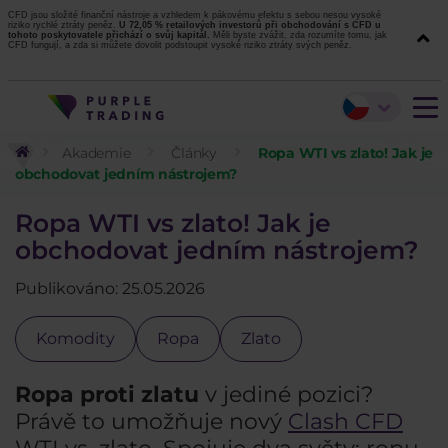
CFD jsou složité finanční nástroje a vzhledem k pákovému efektu s sebou nesou vysoké
riziko rychlé ztráty peněz.
U 72,05 % retailových investorů při obchodování s CFD u
tohoto poskytovatele přichází o svůj kapitál.
Měli byste zvážit, zda rozumíte tomu, jak
CFD fungují, a zda si můžete dovolit podstoupit vysoké riziko ztráty svých peněz.
Akademie
Články
Ropa WTI vs zlato! Jak je
obchodovat jedním nástrojem?
Ropa WTI vs zlato! Jak je
obchodovat jedním nástrojem?
Publikováno: 25.05.2026
Komodity
Ropa
Zlato
Ropa proti zlatu
v jediné pozici?
Právě to umožňuje nový
Clash CFD