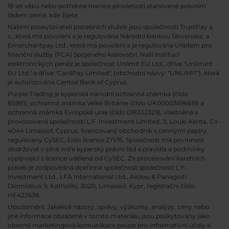
18 let věku nebo potřebné hranice plnoletosti stanovené právním
řádem země, kde žijete.
Našimi poskytovateli platebních služeb jsou společnosti TrustPay a.
s., která má povolení a je regulována Národní bankou Slovenska, a
Emerchantpay Ltd., která má povolení a je regulována Úřadem pro
finanční služby (FCA) Spojeného království. Naší institucí
elektronických peněz je společnost Unlimit EU Ltd., dříve "Unlimint
EU Ltd." a dříve "CardPay Limited", (obchodní názvy: "UNLIMIT"), která
je autorizována Central Bank of Cyprus.
Purple Trading je kyperská národní
ochranná známka (číslo
85981), ochranná známka Velké Británie (číslo UK00003696619) a
ochranná známka Evropské unie (číslo 018332329), vlastněná a
provozovaná společností L.F. Investment Limited, 11, Louki Akrita, CY-
4044 Limassol, Cyprus, licencovaný obchodník s cennými papíry,
regulovaný CySEC, číslo licence 271/15. Společnost má povinnost
dodržovat v plné míře kyperský právní řád a pravidla a podmínky
vyplývající z licence udělené od CySEC. Za procesování karetních
plateb je zodpovědná dceřinná společnost společnosti L.F.
Investment Ltd., LFA International Ltd., Aiolou & Panagioti
Diomidous 9, Katholiki, 3020, Limassol, Kypr, registrační číslo:
HE422638.
Upozornění: Jakékoli názory, zprávy, výzkumy, analýzy, ceny nebo
jiné informace obsažené v tomto materiálu jsou poskytovány jako
obecná marketingová komunikace pouze pro informativní účely a