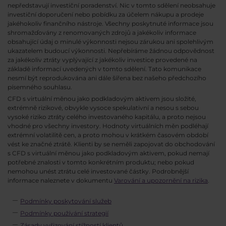
nepředstavují investiční poradenství. Nic v tomto sdělení neobsahuje
investiční doporučení nebo pobídku za účelem nákupu a prodeje
jakéhokoliv finančního nástroje. Všechny poskytnuté informace jsou
shromažďovány z renomovaných zdrojů a jakékoliv informace
obsahující údaj o minulé výkonnosti nejsou zárukou ani spolehlivým
ukazatelem budoucí výkonnosti. Nepřebíráme žádnou odpovědnost
za jakékoliv ztráty vyplývající z jakékoliv investice provedené na
základě informací uvedených v tomto sdělení. Tato komunikace
nesmí být reprodukována ani dále šířena bez našeho předchozího
písemného souhlasu.
CFD s virtuální měnou jako podkladovým aktivem jsou složité,
extrémně rizikové, obvykle vysoce spekulativní a nesou s sebou
vysoké riziko ztráty celého investovaného kapitálu, a proto nejsou
vhodné pro všechny investory. Hodnoty virtuálních měn podléhají
extrémní volatilitě cen, a proto mohou v krátkém časovém období
vést ke značné ztrátě. Klienti by se neměli zapojovat do obchodování
s CFD s virtuální měnou jako podkladovým aktivem, pokud nemají
potřebné znalosti v tomto konkrétním produktu; nebo pokud
nemohou unést ztrátu celé investované částky. Podrobnější
informace naleznete v dokumentu
Varování a upozornění na rizika
.
Podmínky poskytování služeb
Podmínky používání strategií
Zásady vyřizování stížností klientů