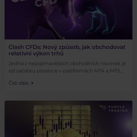
Clash CFDs: Nový způsob, jak obchodovat
relativní výkon trhů
Jedna z nejzajímavějších obchodních novinek je
od začátku prosince v platformách MT4 a MT5.
Unikátní clash CFD udělají radost všem
Číst dále
traderům, kteří chtějí naplno diverzifikovat své
portfolio a . . .