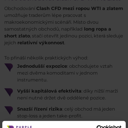
Obchodování
Clash CFD mezi ropou WTI a zlatem
umožňuje traderům lépe pracovat s
makroekonomickými scénáři. Místo dvou
samostatných obchodů, například
long ropa a
short zlato
, stačí otevřít jedinou pozici, která sleduje
jejich
relativní výkonnost
.
To přináší několik praktických výhod:
Jednodušší expozice
: obchodujete vztah
mezi dvěma komoditami v jednom
instrumentu.
Vyšší kapitálová efektivita
: díky nižší marži
není nutné držet dvě oddělené pozice.
Snazší řízení rizika
: celý obchod má jeden
stop-loss a jeden take-profit.
Pro tradery, kteří chtějí obchodovat rozdíl mezi