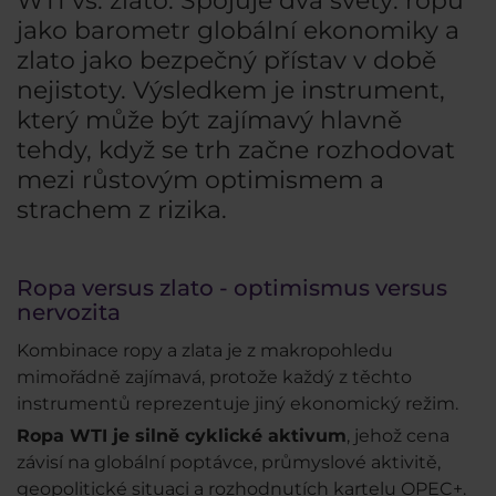
WTI vs. zlato. Spojuje dva světy: ropu
jako barometr globální ekonomiky a
zlato jako bezpečný přístav v době
nejistoty. Výsledkem je instrument,
který může být zajímavý hlavně
tehdy, když se trh začne rozhodovat
mezi růstovým optimismem a
strachem z rizika.
Ropa versus zlato - optimismus versus
nervozita
Kombinace ropy a zlata je z makropohledu
mimořádně zajímavá, protože každý z těchto
instrumentů reprezentuje jiný ekonomický režim.
Ropa WTI je silně cyklické aktivum
, jehož cena
závisí na globální poptávce, průmyslové aktivitě,
geopolitické situaci a rozhodnutích kartelu OPEC+.