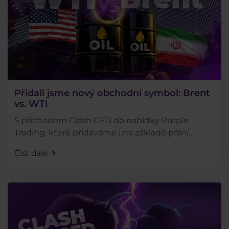
Přidali jsme nový obchodní symbol: Brent
vs. WTI
S příchodem Clash CFD do nabídky Purple
Trading, které přidáváme i na základě přání
našich klientů, mohou tradeři lépe vytěžit
Číst dále
aktuální situaci na trhu. Nově lze spekulovat na
vztah mezi ropou . . .