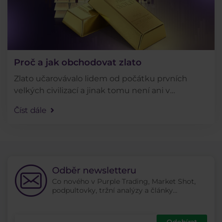
Proč a jak obchodovat zlato
Zlato učarovávalo lidem od počátku prvních
velkých civilizací a jinak tomu není ani v
současnosti. Vyplatí se do zlata investovat i v
Číst dále
dnešní době? A co je pravdy na tom, že by tento
drahý kov . . .
Odběr newsletteru
Co nového v Purple Trading, Market Shot,
podpultovky, tržní analýzy a články...