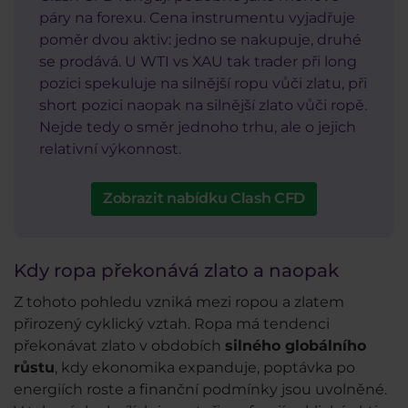
páry na forexu. Cena instrumentu vyjadřuje
poměr dvou aktiv: jedno se nakupuje, druhé
se prodává. U WTI vs XAU tak trader při long
pozici spekuluje na silnější ropu vůči zlatu, při
short pozici naopak na silnější zlato vůči ropě.
Nejde tedy o směr jednoho trhu, ale o jejich
relativní výkonnost.
Zobrazit nabídku Clash CFD
Kdy ropa překonává zlato a naopak
Z tohoto pohledu vzniká mezi ropou a zlatem
přirozený cyklický vztah. Ropa má tendenci
překonávat zlato v obdobích
silného globálního
růstu
, kdy ekonomika expanduje, poptávka po
energiích roste a finanční podmínky jsou uvolněné.