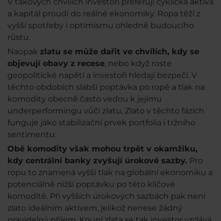
V takových chvílích investoři preferují cyklická aktiva
a kapitál proudí do reálné ekonomiky. Ropa těží z
vyšší spotřeby i optimismu ohledně budoucího
růstu.
Naopak
zlatu se může dařit ve chvílích, kdy se
objevují obavy z recese
, nebo když roste
geopolitické napětí a investoři hledají bezpečí. V
těchto obdobích slabší poptávka po ropě a tlak na
komodity obecně často vedou k jejímu
underperformingu vůči zlatu. Zlato v těchto fázích
funguje jako stabilizační prvek portfolia i tržního
sentimentu.
Obě komodity však mohou trpět v okamžiku,
kdy centrální banky zvyšují úrokové sazby.
Pro
ropu to znamená vyšší tlak na globální ekonomiku a
potenciálně nižší poptávku po této klíčové
komoditě. Při vyšších úrokových sazbách pak není
zlato ideálním aktivem, jelikož nenese žádný
pravidelný příjem. Koupí zlata se tak investor vzdává