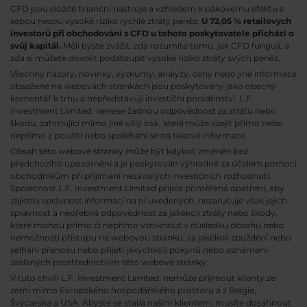
CFD jsou složité finanční nástroje a vzhledem k pákovému efektu s
sebou nesou vysoké riziko rychlé ztráty peněz.
U 72,05 % retailových
investorů při obchodování s CFD u tohoto poskytovatele přichází o
svůj kapitál.
Měli byste zvážit, zda rozumíte tomu, jak CFD fungují, a
zda si můžete dovolit podstoupit vysoké riziko ztráty svých peněz.
Všechny názory, novinky, výzkumy, analýzy, ceny nebo jiné informace
obsažené na webovách stránkách jsou poskytovány jako obecný
komentář k trhu a nepředstavují investiční poradenství. L.F.
Investment Limited. nenese žádnou odpovědnost za ztrátu nebo
škodu, zahrnující mimo jiné ušlý zisk, která může vzejít přímo nebo
nepřímo z použití nebo spoléhání se na takové informace.
Obsah této webové stránky může být kdykoli změněn bez
předchozího upozornění a je poskytován výhradně za účelem pomoci
obchodníkům při přijímání nezávislých investičních rozhodnutí.
Společnost L.F. Investment Limited přijala přiměřená opatření, aby
zajistila správnost informací na ní uvedených, nezaručuje však jejich
správnost a nepřebírá odpovědnost za jakékoli ztráty nebo škody,
které mohou přímo či nepřímo vzniknout v důsledku obsahu nebo
nemožnosti přístupu na webovou stránku, za jakékoli zpoždění nebo
selhání přenosu nebo přijetí jakýchkoli pokynů nebo oznámení
zaslaných prostřednictvím této webové stránky.
V tuto chvíli L.F. Investment Limited. nemůže přijmout klienty ze
zemí mimo Evropského hospodářského prostoru a z Belgie,
Švýcarska a USA. Abyste se stal/a naším klientem, musíte dosáhnout