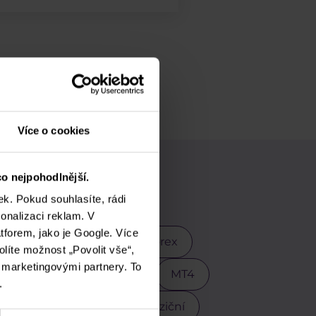
Více o cookies
o nejpohodlnější.
vání
k. Pokud souhlasíte, rádi
onalizaci reklam. V
tforem, jako je Google. Více
 Trump
EURCZK
Forex
olíte možnost „Povolit vše“,
i marketingovými partnery. To
endy tradingu
Meta
MT4
.
Pokročilí obchodníci
Poziční