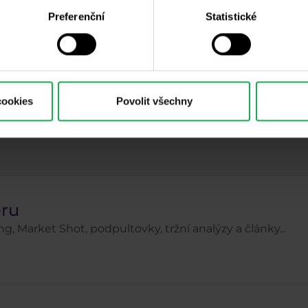
Preferenční
Statistické
Psychologie
Ropa
Rozhovory
S&P 500
Top 3 akcie
Trading robot
Trading tipy
Ube
ačátečníci
Zkušení obchodníci
Zlato
ZOO
cookies
Povolit všechny
eru
g, Market Shot, podpultovky, tržní analýzy a články...