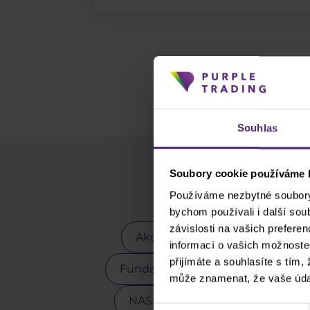
Souhlas
Soubory cookie používáme k
Pou
Používáme nezbytné soubory 
bychom používali i další so
závislosti na vašich prefere
Akcie
Akciové indexy
informací o vašich možnoste
přijímáte a souhlasíte s tím,
Fundamentální analýza
GBP
může znamenat, že vaše úda
NASDAQ
Obchodní strategi