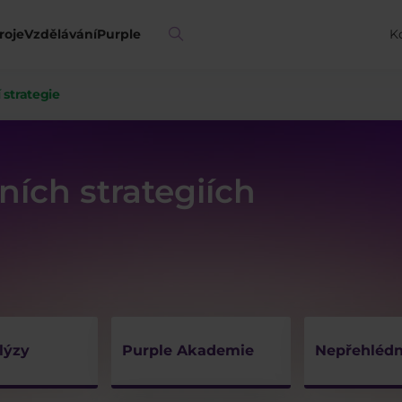
roje
Vzdělávání
Purple
K
strategie
ích strategiích
lýzy
Purple Akademie
Nepřehlédn