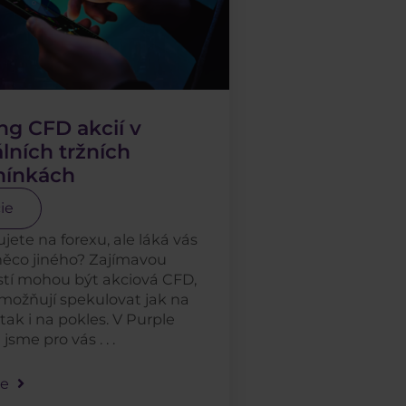
ng CFD akcií v
lních tržních
ínkách
ie
jete na forexu, ale láká vás
něco jiného? Zajímavou
tí mohou být akciová CFD,
možňují spekulovat jak na
 tak i na pokles. V Purple
jsme pro vás . . .
le