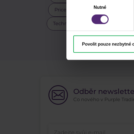
Výběr
Nutné
souhlasu
Price action
Pro klienty
Technická analýza
Tesla
Z
Povolit pouze nezbytné 
Odběr newslett
Co nového v Purple Tradin