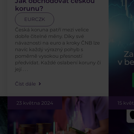
Jak obchodovat českou
korunu?
EURCZK
Česká koruna patří mezi velice
dobře čitelné měny. Díky své
návaznosti na euro a kroky ČNB lze
navíc každý výrazný pohyb s
poměrně vysokou přesností
předvídat. Každé oslabení koruny či
její . . .
Číst dále
23 května 2024
15 kvě