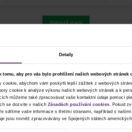
Zobrazit starší
Detaily
 tomu, aby pro vás bylo prohlížení našich webových stránek c
žijte štítky pro rychlejší vyhledá
cookie, abychom vám poskytli lepší zážitek z webových stráne
ubory cookie k analýze výkonu našich webových stránek a k pers
ncích můžeme také zpracovávat vaše kontaktní údaje pomocí pla
Apple
Clash CFD
cTrader
DAX
Donald
ch se dozvíte v našich
Zásadách používání cookies
. Pokud zv
 že sdílíme vaše informace s třetími stranami, například s našim
USD
Indikátory
Intraday
Komodity
Leg
je jsou rovněž zpracovávány ve Spojených státech amerických
e
Palladium
PayPal
Pfizer
Platina