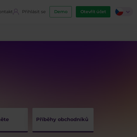
ontakt
Přihlásit se
Demo
Otevřít účet
ěte
Příběhy obchodníků