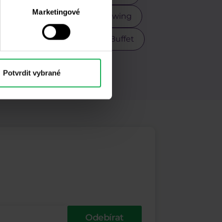
Marketingové
Scalping
Stříbro
Swing
r
USDCZK
Warren Buffet
M
Potvrdit vybrané
Odebírat