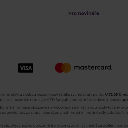
Pro novináře
ovému efektu s sebou nesou vysoké riziko rychlé ztráty peněz.
U 72,05 % ret
ážit, zda rozumíte tomu, jak CFD fungují, a zda si můžete dovolit podstoupit
ebo jiné informace obsažené na webovách stránkách jsou poskytovány jako 
 odpovědnost za ztrátu nebo škodu, zahrnující mimo jiné ušlý zisk, která 
n bez předchozího upozornění a je poskytován výhradně za účelem pomoci