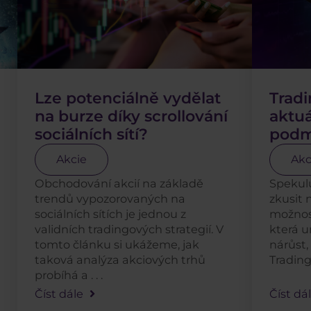
Lze potenciálně vydělat
Tradi
na burze díky scrollování
aktuá
sociálních sítí?
podm
Akcie
Akc
Obchodování akcií na základě
Spekulu
trendů vypozorovaných na
zkusit 
sociálních sítích je jednou z
možnos
validních tradingových strategií. V
která u
tomto článku si ukážeme, jak
nárůst,
taková analýza akciových trhů
Trading 
probíhá a . . .
Číst dále
Číst dá