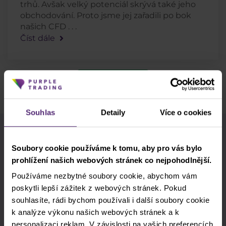
trhů. Avšak velký potenciál skrývá také jeho
obchodování. Proto jsme jej zařadili po bok
našich CFD . . .
Číst dále
Zobrazit starší
Souhlas
Detaily
Více o cookies
Použijte štítky pro rychlejší vyhledávání
Soubory cookie používáme k tomu, aby pro vás bylo
prohlížení našich webových stránek co nejpohodlnější.
Akcie
Akciové indexy
Apple
Používáme nezbytné soubory cookie, abychom vám
Clash CFD
cTrader
DAX
poskytli lepší zážitek z webových stránek. Pokud
souhlasíte, rádi bychom používali i další soubory cookie
Donald Trump
EURCZK
Forex
k analýze výkonu našich webových stránek a k
personalizaci reklam. V závislosti na vašich preferencích