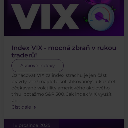
Index VIX - mocná zbraň v rukou
traderů!
Akciové indexy
Označovat VIX za index strachu je jen část
pravdy. Ztěží najdete sofistikovanější ukazatel
očekávané volatility amerického akciového
trhu, potažmo S&P 500. Jak index VIX využít
při . . .
Číst dále
18 prosince 2025