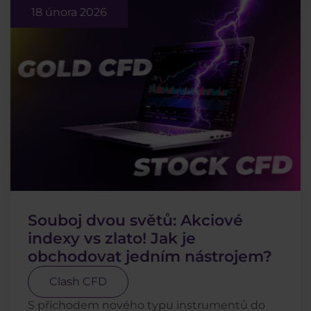
18 února 2026
Souboj dvou světů: Akciové
indexy vs zlato! Jak je
obchodovat jedním nástrojem?
Clash CFD
S příchodem nového typu instrumentů do