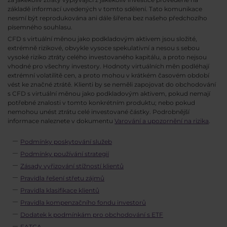
základě informací uvedených v tomto sdělení. Tato komunikace
nesmí být reprodukována ani dále šířena bez našeho předchozího
písemného souhlasu.
CFD s virtuální měnou jako podkladovým aktivem jsou složité,
extrémně rizikové, obvykle vysoce spekulativní a nesou s sebou
vysoké riziko ztráty celého investovaného kapitálu, a proto nejsou
vhodné pro všechny investory. Hodnoty virtuálních měn podléhají
extrémní volatilitě cen, a proto mohou v krátkém časovém období
vést ke značné ztrátě. Klienti by se neměli zapojovat do obchodování
s CFD s virtuální měnou jako podkladovým aktivem, pokud nemají
potřebné znalosti v tomto konkrétním produktu; nebo pokud
nemohou unést ztrátu celé investované částky. Podrobnější
informace naleznete v dokumentu
Varování a upozornění na rizika
.
Podmínky poskytování služeb
Podmínky používání strategií
Zásady vyřizování stížností klientů
Pravidla řešení střetu zájmů
Pravidla klasifikace klientů
Pravidla kompenzačního fondu investorů
Dodatek k podmínkám pro obchodování s ETF
FATCA