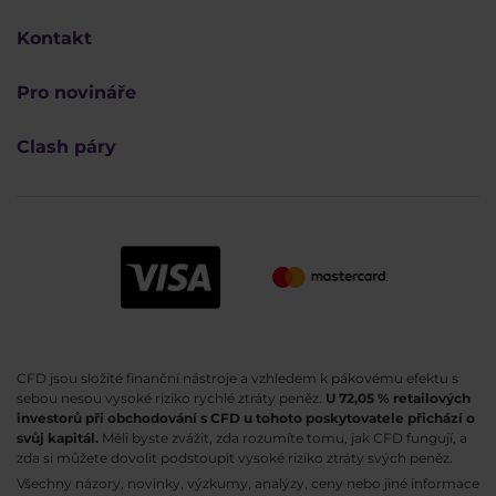
Kontakt
Pro novináře
Clash páry
CFD jsou složité finanční nástroje a vzhledem k pákovému efektu s
sebou nesou vysoké riziko rychlé ztráty peněz.
U 72,05 % retailových
investorů při obchodování s CFD u tohoto poskytovatele přichází o
svůj kapitál.
Měli byste zvážit, zda rozumíte tomu, jak CFD fungují, a
zda si můžete dovolit podstoupit vysoké riziko ztráty svých peněz.
Všechny názory, novinky, výzkumy, analýzy, ceny nebo jiné informace