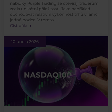
nabídky Purple Trading se otevírají traderům
zcela unikátní příležitosti. Jako například
obchodovat relativní výkonnost trhů v rámci
jedné pozice. V tomto . . .
Číst dále
10 února 2026