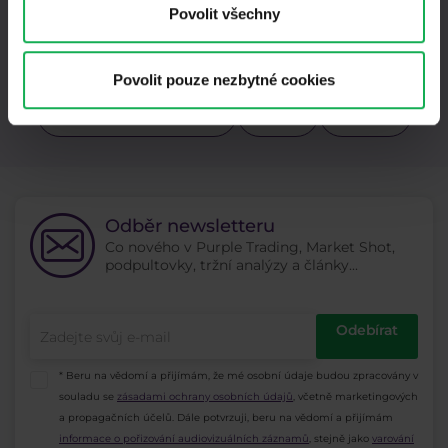
Povolit všechny
Trading robot
Trading tipy
Uber
USDCZK
Warren Buffet
Začátečníci
Povolit pouze nezbytné cookies
Zkušení obchodníci
Zlato
ZOOM
Odběr newsletteru
Co nového v Purple Trading, Market Shot,
podpultovky, tržní analýzy a články...
Odebírat
* Beru na vědomí a přijímám, že mé osobní údaje budou zpracovány v
souladu se
zásadami ochrany osobních údajů
, včetně marketingových
a propagačních účelů. Dále potvrzuji, beru na vědomí a přijímám
informace o pořizování audiovizuálních záznamů
, stejně jako
varování