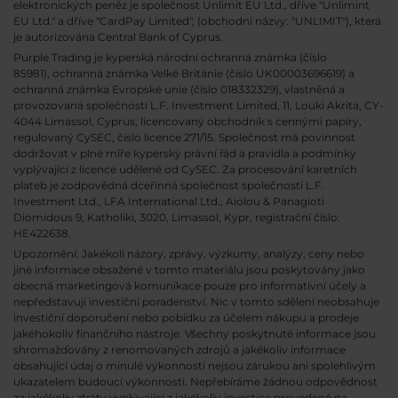
elektronických peněz je společnost Unlimit EU Ltd., dříve "Unlimint
EU Ltd." a dříve "CardPay Limited", (obchodní názvy: "UNLIMIT"), která
je autorizována Central Bank of Cyprus.
Purple Trading je kyperská národní
ochranná známka (číslo
85981), ochranná známka Velké Británie (číslo UK00003696619) a
ochranná známka Evropské unie (číslo 018332329), vlastněná a
provozovaná společností L.F. Investment Limited, 11, Louki Akrita, CY-
4044 Limassol, Cyprus, licencovaný obchodník s cennými papíry,
regulovaný CySEC, číslo licence 271/15. Společnost má povinnost
dodržovat v plné míře kyperský právní řád a pravidla a podmínky
vyplývající z licence udělené od CySEC. Za procesování karetních
plateb je zodpovědná dceřinná společnost společnosti L.F.
Investment Ltd., LFA International Ltd., Aiolou & Panagioti
Diomidous 9, Katholiki, 3020, Limassol, Kypr, registrační číslo:
HE422638.
Upozornění: Jakékoli názory, zprávy, výzkumy, analýzy, ceny nebo
jiné informace obsažené v tomto materiálu jsou poskytovány jako
obecná marketingová komunikace pouze pro informativní účely a
nepředstavují investiční poradenství. Nic v tomto sdělení neobsahuje
investiční doporučení nebo pobídku za účelem nákupu a prodeje
jakéhokoliv finančního nástroje. Všechny poskytnuté informace jsou
shromažďovány z renomovaných zdrojů a jakékoliv informace
obsahující údaj o minulé výkonnosti nejsou zárukou ani spolehlivým
ukazatelem budoucí výkonnosti. Nepřebíráme žádnou odpovědnost
za jakékoliv ztráty vyplývající z jakékoliv investice provedené na