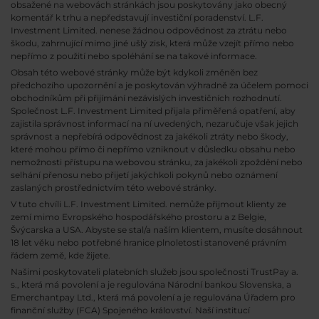
obsažené na webovách stránkách jsou poskytovány jako obecný
komentář k trhu a nepředstavují investiční poradenství. L.F.
Investment Limited. nenese žádnou odpovědnost za ztrátu nebo
škodu, zahrnující mimo jiné ušlý zisk, která může vzejít přímo nebo
nepřímo z použití nebo spoléhání se na takové informace.
Obsah této webové stránky může být kdykoli změněn bez
předchozího upozornění a je poskytován výhradně za účelem pomoci
obchodníkům při přijímání nezávislých investičních rozhodnutí.
Společnost L.F. Investment Limited přijala přiměřená opatření, aby
zajistila správnost informací na ní uvedených, nezaručuje však jejich
správnost a nepřebírá odpovědnost za jakékoli ztráty nebo škody,
které mohou přímo či nepřímo vzniknout v důsledku obsahu nebo
nemožnosti přístupu na webovou stránku, za jakékoli zpoždění nebo
selhání přenosu nebo přijetí jakýchkoli pokynů nebo oznámení
zaslaných prostřednictvím této webové stránky.
V tuto chvíli L.F. Investment Limited. nemůže přijmout klienty ze
zemí mimo Evropského hospodářského prostoru a z Belgie,
Švýcarska a USA. Abyste se stal/a naším klientem, musíte dosáhnout
18 let věku nebo potřebné hranice plnoletosti stanovené právním
řádem země, kde žijete.
Našimi poskytovateli platebních služeb jsou společnosti TrustPay a.
s., která má povolení a je regulována Národní bankou Slovenska, a
Emerchantpay Ltd., která má povolení a je regulována Úřadem pro
finanční služby (FCA) Spojeného království. Naší institucí