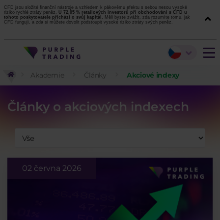
CFD jsou složité finanční nástroje a vzhledem k pákovému efektu s sebou nesou vysoké
riziko rychlé ztráty peněz.
U 72,05 % retailových investorů při obchodování s CFD u
tohoto poskytovatele přichází o svůj kapitál.
Měli byste zvážit, zda rozumíte tomu, jak
CFD fungují, a zda si můžete dovolit podstoupit vysoké riziko ztráty svých peněz.
Akademie
Články
Akciové indexy
Články o akciových indexech
02 června 2026