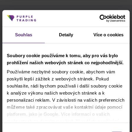
Použijte štítky pro rychlejší vyhledávání
Akcie
Akciové indexy
Apple
Souhlas
Detaily
Více o cookies
Clash CFD
cTrader
DAX
Soubory cookie používáme k tomu, aby pro vás bylo
Donald Trump
EURCZK
Forex
prohlížení našich webových stránek co nejpohodlnější.
Používáme nezbytné soubory cookie, abychom vám
Fundamentální analýza
GBPUSD
poskytli lepší zážitek z webových stránek. Pokud
souhlasíte, rádi bychom používali i další soubory cookie
Indikátory
Intraday
Komodity
k analýze výkonu našich webových stránek a k
Legendy tradingu
Meta
MT4
personalizaci reklam. V závislosti na vašich preferencích
můžeme také zpracovávat vaše kontaktní údaje pomocí
NASDAQ
Obchodní strategie
platforem, jako je Google. Více informací o vašich
možnostech se dozvíte v našich
Zásadách používání
Palladium
PayPal
Pfizer
Platina
cookies
. Pokud zvolíte možnost „Povolit vše“, přijímáte
Výběr