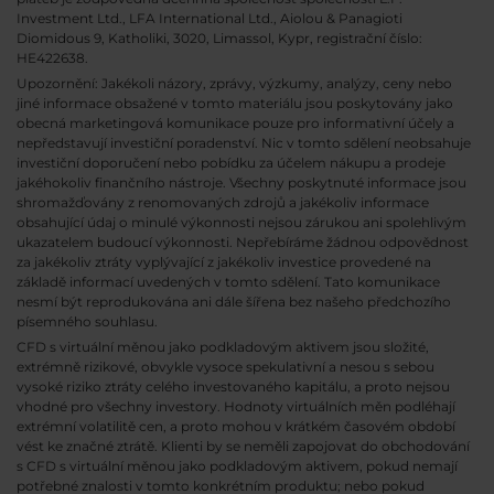
Investment Ltd., LFA International Ltd., Aiolou & Panagioti
Diomidous 9, Katholiki, 3020, Limassol, Kypr, registrační číslo:
HE422638.
Upozornění: Jakékoli názory, zprávy, výzkumy, analýzy, ceny nebo
jiné informace obsažené v tomto materiálu jsou poskytovány jako
obecná marketingová komunikace pouze pro informativní účely a
nepředstavují investiční poradenství. Nic v tomto sdělení neobsahuje
investiční doporučení nebo pobídku za účelem nákupu a prodeje
jakéhokoliv finančního nástroje. Všechny poskytnuté informace jsou
shromažďovány z renomovaných zdrojů a jakékoliv informace
obsahující údaj o minulé výkonnosti nejsou zárukou ani spolehlivým
ukazatelem budoucí výkonnosti. Nepřebíráme žádnou odpovědnost
za jakékoliv ztráty vyplývající z jakékoliv investice provedené na
základě informací uvedených v tomto sdělení. Tato komunikace
nesmí být reprodukována ani dále šířena bez našeho předchozího
písemného souhlasu.
CFD s virtuální měnou jako podkladovým aktivem jsou složité,
extrémně rizikové, obvykle vysoce spekulativní a nesou s sebou
vysoké riziko ztráty celého investovaného kapitálu, a proto nejsou
vhodné pro všechny investory. Hodnoty virtuálních měn podléhají
extrémní volatilitě cen, a proto mohou v krátkém časovém období
vést ke značné ztrátě. Klienti by se neměli zapojovat do obchodování
s CFD s virtuální měnou jako podkladovým aktivem, pokud nemají
potřebné znalosti v tomto konkrétním produktu; nebo pokud