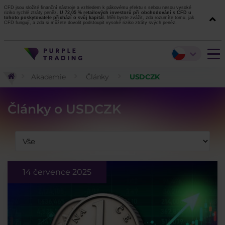
CFD jsou složité finanční nástroje a vzhledem k pákovému efektu s sebou nesou vysoké
riziko rychlé ztráty peněz.
U 72,05 % retailových investorů při obchodování s CFD u
tohoto poskytovatele přichází o svůj kapitál.
Měli byste zvážit, zda rozumíte tomu, jak
CFD fungují, a zda si můžete dovolit podstoupit vysoké riziko ztráty svých peněz.
Akademie
Články
USDCZK
Články o USDCZK
14 července 2025