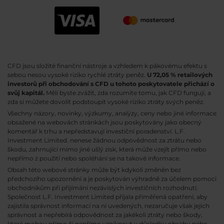
CFD jsou složité finanční nástroje a vzhledem k pákovému efektu s
sebou nesou vysoké riziko rychlé ztráty peněz.
U 72,05 % retailových
investorů při obchodování s CFD u tohoto poskytovatele přichází o
svůj kapitál.
Měli byste zvážit, zda rozumíte tomu, jak CFD fungují, a
zda si můžete dovolit podstoupit vysoké riziko ztráty svých peněz.
Všechny názory, novinky, výzkumy, analýzy, ceny nebo jiné informace
obsažené na webovách stránkách jsou poskytovány jako obecný
komentář k trhu a nepředstavují investiční poradenství. L.F.
Investment Limited. nenese žádnou odpovědnost za ztrátu nebo
škodu, zahrnující mimo jiné ušlý zisk, která může vzejít přímo nebo
nepřímo z použití nebo spoléhání se na takové informace.
Obsah této webové stránky může být kdykoli změněn bez
předchozího upozornění a je poskytován výhradně za účelem pomoci
obchodníkům při přijímání nezávislých investičních rozhodnutí.
Společnost L.F. Investment Limited přijala přiměřená opatření, aby
zajistila správnost informací na ní uvedených, nezaručuje však jejich
správnost a nepřebírá odpovědnost za jakékoli ztráty nebo škody,
které mohou přímo či nepřímo vzniknout v důsledku obsahu nebo