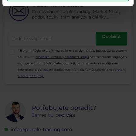
Odběr newsletteru
Co nového v Purple Trading, Market Shot,
podpultovky, tržní analýzy a články...
Odebírat
* Beru na vědomí a přijímám, že mé osobní údaje budou zpracovány v
souladu se
zásadami ochrany osobních údajů
, včetně marketingových
a propagačních účelů. Dále potvrzuji, beru na vědomí a přijímám
informace o pořizování audiovizuálních záznamů
, stejně jako
varování
a zveřejnění rizik
.
Potřebujete poradit?
Jsme tu pro vás
info@purple-trading.com