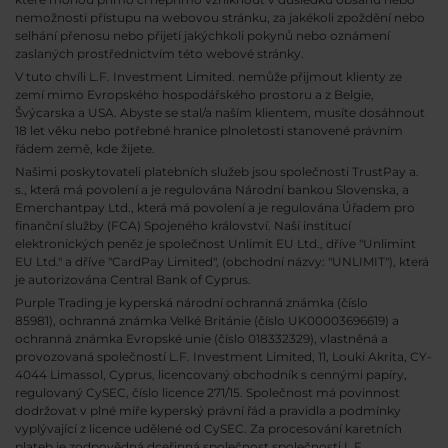
nemožnosti přístupu na webovou stránku, za jakékoli zpoždění nebo
selhání přenosu nebo přijetí jakýchkoli pokynů nebo oznámení
zaslaných prostřednictvím této webové stránky.
V tuto chvíli L.F. Investment Limited. nemůže přijmout klienty ze
zemí mimo Evropského hospodářského prostoru a z Belgie,
Švýcarska a USA. Abyste se stal/a naším klientem, musíte dosáhnout
18 let věku nebo potřebné hranice plnoletosti stanovené právním
řádem země, kde žijete.
Našimi poskytovateli platebních služeb jsou společnosti TrustPay a.
s., která má povolení a je regulována Národní bankou Slovenska, a
Emerchantpay Ltd., která má povolení a je regulována Úřadem pro
finanční služby (FCA) Spojeného království. Naší institucí
elektronických peněz je společnost Unlimit EU Ltd., dříve "Unlimint
EU Ltd." a dříve "CardPay Limited", (obchodní názvy: "UNLIMIT"), která
je autorizována Central Bank of Cyprus.
Purple Trading je kyperská národní
ochranná známka (číslo
85981), ochranná známka Velké Británie (číslo UK00003696619) a
ochranná známka Evropské unie (číslo 018332329), vlastněná a
provozovaná společností L.F. Investment Limited, 11, Louki Akrita, CY-
4044 Limassol, Cyprus, licencovaný obchodník s cennými papíry,
regulovaný CySEC, číslo licence 271/15. Společnost má povinnost
dodržovat v plné míře kyperský právní řád a pravidla a podmínky
vyplývající z licence udělené od CySEC. Za procesování karetních
plateb je zodpovědná dceřinná společnost společnosti L.F.