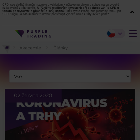
CFD jsou složité finanční nástroje a vzhledem k pákovému efektu s sebou nesou vysoké
riziko rychlé ztráty peněz.
U 72,05 % retailových investorů při obchodování s CFD u
tohoto poskytovatele přichází o svůj kapitál.
Měli byste zvážit, zda rozumíte tomu, jak
CFD fungují, a zda si můžete dovolit podstoupit vysoké riziko ztráty svých peněz.
Akademie
Články
02 června 2020