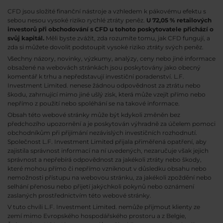
CFD jsou složité finanční nástroje a vzhledem k pákovému efektu s
sebou nesou vysoké riziko rychlé ztráty peněz.
U 72,05 % retailových
investorů při obchodování s CFD u tohoto poskytovatele přichází o
svůj kapitál.
Měli byste zvážit, zda rozumíte tomu, jak CFD fungují, a
zda si můžete dovolit podstoupit vysoké riziko ztráty svých peněz.
Všechny názory, novinky, výzkumy, analýzy, ceny nebo jiné informace
obsažené na webovách stránkách jsou poskytovány jako obecný
komentář k trhu a nepředstavují investiční poradenství. L.F.
Investment Limited. nenese žádnou odpovědnost za ztrátu nebo
škodu, zahrnující mimo jiné ušlý zisk, která může vzejít přímo nebo
nepřímo z použití nebo spoléhání se na takové informace.
Obsah této webové stránky může být kdykoli změněn bez
předchozího upozornění a je poskytován výhradně za účelem pomoci
obchodníkům při přijímání nezávislých investičních rozhodnutí.
Společnost L.F. Investment Limited přijala přiměřená opatření, aby
zajistila správnost informací na ní uvedených, nezaručuje však jejich
správnost a nepřebírá odpovědnost za jakékoli ztráty nebo škody,
které mohou přímo či nepřímo vzniknout v důsledku obsahu nebo
nemožnosti přístupu na webovou stránku, za jakékoli zpoždění nebo
selhání přenosu nebo přijetí jakýchkoli pokynů nebo oznámení
zaslaných prostřednictvím této webové stránky.
V tuto chvíli L.F. Investment Limited. nemůže přijmout klienty ze
zemí mimo Evropského hospodářského prostoru a z Belgie,