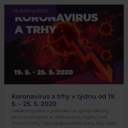
26 května 2020
Koronavirus a trhy v týdnu od 19.
5. – 25. 5. 2020
Jakákoli zpráva o pokroku ve vývoji vakcíny
proti koronaviru je očekávanou injekcí pro
finanční trhy. Tato zpráva přišla včera, kdy další