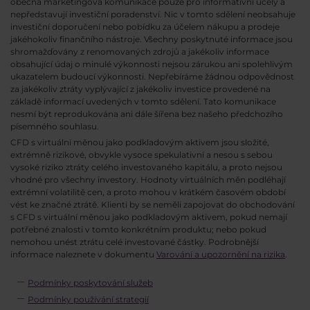
obecná marketingová komunikace pouze pro informativní účely a
nepředstavují investiční poradenství. Nic v tomto sdělení neobsahuje
investiční doporučení nebo pobídku za účelem nákupu a prodeje
jakéhokoliv finančního nástroje. Všechny poskytnuté informace jsou
shromažďovány z renomovaných zdrojů a jakékoliv informace
obsahující údaj o minulé výkonnosti nejsou zárukou ani spolehlivým
ukazatelem budoucí výkonnosti. Nepřebíráme žádnou odpovědnost
za jakékoliv ztráty vyplývající z jakékoliv investice provedené na
základě informací uvedených v tomto sdělení. Tato komunikace
nesmí být reprodukována ani dále šířena bez našeho předchozího
písemného souhlasu.
CFD s virtuální měnou jako podkladovým aktivem jsou složité,
extrémně rizikové, obvykle vysoce spekulativní a nesou s sebou
vysoké riziko ztráty celého investovaného kapitálu, a proto nejsou
vhodné pro všechny investory. Hodnoty virtuálních měn podléhají
extrémní volatilitě cen, a proto mohou v krátkém časovém období
vést ke značné ztrátě. Klienti by se neměli zapojovat do obchodování
s CFD s virtuální měnou jako podkladovým aktivem, pokud nemají
potřebné znalosti v tomto konkrétním produktu; nebo pokud
nemohou unést ztrátu celé investované částky. Podrobnější
informace naleznete v dokumentu
Varování a upozornění na rizika
.
Podmínky poskytování služeb
Podmínky používání strategií