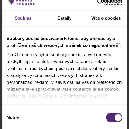
Akcie
Akciové indexy
Apple
Clash CFD
cTrader
DAX
Souhlas
Detaily
Více o cookies
Donald Trump
EURCZK
Forex
Soubory cookie používáme k tomu, aby pro vás bylo
Fundamentální analýza
GBPUSD
prohlížení našich webových stránek co nejpohodlnější.
Indikátory
Intraday
Komodity
Používáme nezbytné soubory cookie, abychom vám
poskytli lepší zážitek z webových stránek. Pokud
Legendy tradingu
Meta
MT4
souhlasíte, rádi bychom používali i další soubory cookie
k analýze výkonu našich webových stránek a k
NASDAQ
Obchodní strategie
personalizaci reklam. V závislosti na vašich preferencích
můžeme také zpracovávat vaše kontaktní údaje pomocí
Palladium
PayPal
Pfizer
Platina
platforem, jako je Google. Více informací o vašich
možnostech se dozvíte v našich
Zásadách používání
Pokročilí obchodníci
Poziční
cookies
. Pokud zvolíte možnost „Povolit vše“, přijímáte
Výběr
a souhlasíte s tím, že sdílíme vaše informace s třetími
Nutné
souhlasu
Price action
Pro klienty
Psychologie
stranami, například s našimi marketingovými partnery. To