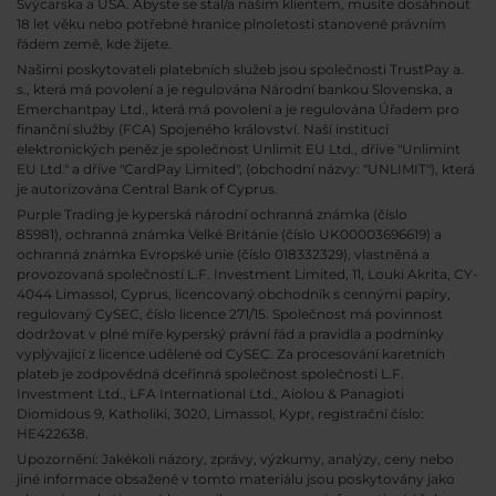
Švýcarska a USA. Abyste se stal/a naším klientem, musíte dosáhnout
18 let věku nebo potřebné hranice plnoletosti stanovené právním
řádem země, kde žijete.
Našimi poskytovateli platebních služeb jsou společnosti TrustPay a.
s., která má povolení a je regulována Národní bankou Slovenska, a
Emerchantpay Ltd., která má povolení a je regulována Úřadem pro
finanční služby (FCA) Spojeného království. Naší institucí
elektronických peněz je společnost Unlimit EU Ltd., dříve "Unlimint
EU Ltd." a dříve "CardPay Limited", (obchodní názvy: "UNLIMIT"), která
je autorizována Central Bank of Cyprus.
Purple Trading je kyperská národní
ochranná známka (číslo
85981), ochranná známka Velké Británie (číslo UK00003696619) a
ochranná známka Evropské unie (číslo 018332329), vlastněná a
provozovaná společností L.F. Investment Limited, 11, Louki Akrita, CY-
4044 Limassol, Cyprus, licencovaný obchodník s cennými papíry,
regulovaný CySEC, číslo licence 271/15. Společnost má povinnost
dodržovat v plné míře kyperský právní řád a pravidla a podmínky
vyplývající z licence udělené od CySEC. Za procesování karetních
plateb je zodpovědná dceřinná společnost společnosti L.F.
Investment Ltd., LFA International Ltd., Aiolou & Panagioti
Diomidous 9, Katholiki, 3020, Limassol, Kypr, registrační číslo:
HE422638.
Upozornění: Jakékoli názory, zprávy, výzkumy, analýzy, ceny nebo
jiné informace obsažené v tomto materiálu jsou poskytovány jako