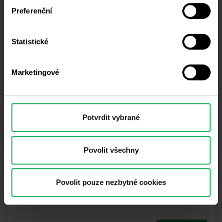
může znamenat, že vaše údaje jsou rovněž
Ropa
Rozhovory
S&P 500
Preferenční
zpracovávány ve Spojených státech amerických.
Scalping
Stříbro
Swing
Statistické
Technická analýza
Tesla
Top 3 akcie
Marketingové
Trading robot
Trading tipy
Uber
USDCZK
Warren Buffet
Začátečníci
Potvrdit vybrané
Zkušení obchodníci
Zlato
ZOOM
Povolit všechny
Odběr newsletteru
Povolit pouze nezbytné cookies
Co nového v Purple Trading, Market Shot,
podpultovky, tržní analýzy a články...