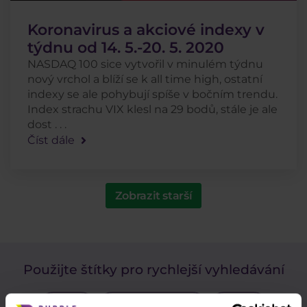
Koronavirus a akciové indexy v
týdnu od 14. 5.-20. 5. 2020
NASDAQ 100 sice vytvořil v minulém týdnu
nový vrchol a blíží se k all time high, ostatní
indexy se ale pohybují spíše v bočním trendu.
Index strachu VIX klesl na 29 bodů, stále je ale
dost . . .
Číst dále
Zobrazit starší
Použijte štítky pro rychlejší vyhledávání