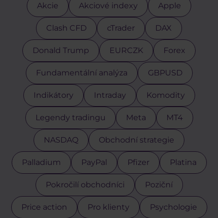
Akcie
Akciové indexy
Apple
Clash CFD
cTrader
DAX
Donald Trump
EURCZK
Forex
Fundamentální analýza
GBPUSD
Indikátory
Intraday
Komodity
Legendy tradingu
Meta
MT4
NASDAQ
Obchodní strategie
Palladium
PayPal
Pfizer
Platina
Pokročilí obchodníci
Poziční
Price action
Pro klienty
Psychologie