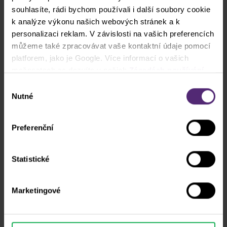
souhlasíte, rádi bychom používali i další soubory cookie
k analýze výkonu našich webových stránek a k
personalizaci reklam. V závislosti na vašich preferencích
můžeme také zpracovávat vaše kontaktní údaje pomocí
platforem, jako je Google. Více informací o vašich
možnostech se dozvíte v našich
Zásadách používání
cookies
. Pokud zvolíte možnost „Povolit vše“, přijímáte
Výběr
Proč Purple
a souhlasíte s tím, že sdílíme vaše informace s třetími
Nutné
souhlasu
stranami, například s našimi marketingovými partnery. To
Akademie
může znamenat, že vaše údaje jsou rovněž
Preferenční
zpracovávány ve Spojených státech amerických.
Forex
Statistické
Trading Room webináře
Marketingové
Indexy
FAQ