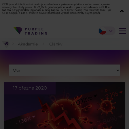
CFD jsou složité finanční nástroje a vzhledem k pákovému efektu s sebou nesou vysoké
riziko rychlé ztráty peněz.
U 72,05 % retailových investorů při obchodování s CFD u
tohoto poskytovatele přichází o svůj kapitál.
Měli byste zvážit, zda rozumíte tomu, jak
CFD fungují, a zda si můžete dovolit podstoupit vysoké riziko ztráty svých peněz.
Akademie
Články
17 března 2020