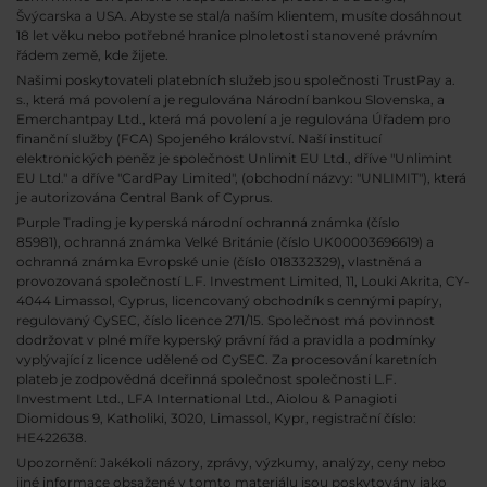
Švýcarska a USA. Abyste se stal/a naším klientem, musíte dosáhnout
18 let věku nebo potřebné hranice plnoletosti stanovené právním
řádem země, kde žijete.
Našimi poskytovateli platebních služeb jsou společnosti TrustPay a.
s., která má povolení a je regulována Národní bankou Slovenska, a
Emerchantpay Ltd., která má povolení a je regulována Úřadem pro
finanční služby (FCA) Spojeného království. Naší institucí
elektronických peněz je společnost Unlimit EU Ltd., dříve "Unlimint
EU Ltd." a dříve "CardPay Limited", (obchodní názvy: "UNLIMIT"), která
je autorizována Central Bank of Cyprus.
Purple Trading je kyperská národní
ochranná známka (číslo
85981), ochranná známka Velké Británie (číslo UK00003696619) a
ochranná známka Evropské unie (číslo 018332329), vlastněná a
provozovaná společností L.F. Investment Limited, 11, Louki Akrita, CY-
4044 Limassol, Cyprus, licencovaný obchodník s cennými papíry,
regulovaný CySEC, číslo licence 271/15. Společnost má povinnost
dodržovat v plné míře kyperský právní řád a pravidla a podmínky
vyplývající z licence udělené od CySEC. Za procesování karetních
plateb je zodpovědná dceřinná společnost společnosti L.F.
Investment Ltd., LFA International Ltd., Aiolou & Panagioti
Diomidous 9, Katholiki, 3020, Limassol, Kypr, registrační číslo:
HE422638.
Upozornění: Jakékoli názory, zprávy, výzkumy, analýzy, ceny nebo
jiné informace obsažené v tomto materiálu jsou poskytovány jako