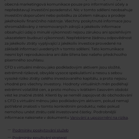
obecná marketingová komunikace pouze pro informativní účely a
nepředstavují investiční poradenství. Nic v tomto sdělení neobsahuje
investiční doporučení nebo pobídku za účelem nákupu a prodeje
jakéhokoliv finančního nástroje. Všechny poskytnuté informace jsou
shromažďovány z renomovaných zdrojů a jakékoliv informace
obsahující údaj o minulé výkonnosti nejsou zárukou ani spolehlivým
ukazatelem budoucí výkonnosti. Nepřebíráme žádnou odpovědnost
za jakékoliv ztráty vyplývající z jakékoliv investice provedené na
základě informací uvedených v tomto sdělení. Tato komunikace
nesmí být reprodukována ani dále šířena bez našeho předchozího
písemného souhlasu.
CFD s virtuální měnou jako podkladovým aktivem jsou složité,
extrémně rizikové, obvykle vysoce spekulativní a nesou s sebou
vysoké riziko ztráty celého investovaného kapitálu, a proto nejsou
vhodné pro všechny investory. Hodnoty virtuálních měn podléhají
extrémní volatilitě cen, a proto mohou v krátkém časovém období
vést ke značné ztrátě. Klienti by se neměli zapojovat do obchodování
s CFD s virtuální měnou jako podkladovým aktivem, pokud nemají
potřebné znalosti v tomto konkrétním produktu; nebo pokud
nemohou unést ztrátu celé investované částky. Podrobnější
informace naleznete v dokumentu
Varování a upozornění na rizika
.
Podmínky poskytování služeb
Podmínky používání strategií