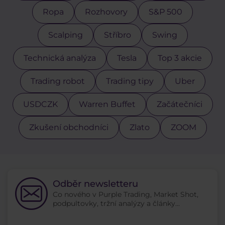
Ropa
Rozhovory
S&P 500
Scalping
Stříbro
Swing
Technická analýza
Tesla
Top 3 akcie
Trading robot
Trading tipy
Uber
USDCZK
Warren Buffet
Začátečníci
Zkušení obchodníci
Zlato
ZOOM
Odběr newsletteru
Co nového v Purple Trading, Market Shot,
podpultovky, tržní analýzy a články...