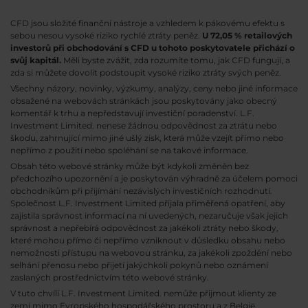
CFD jsou složité finanční nástroje a vzhledem k pákovému efektu s
sebou nesou vysoké riziko rychlé ztráty peněz.
U 72,05 % retailových
investorů při obchodování s CFD u tohoto poskytovatele přichází o
svůj kapitál.
Měli byste zvážit, zda rozumíte tomu, jak CFD fungují, a
zda si můžete dovolit podstoupit vysoké riziko ztráty svých peněz.
Všechny názory, novinky, výzkumy, analýzy, ceny nebo jiné informace
obsažené na webovách stránkách jsou poskytovány jako obecný
komentář k trhu a nepředstavují investiční poradenství. L.F.
Investment Limited. nenese žádnou odpovědnost za ztrátu nebo
škodu, zahrnující mimo jiné ušlý zisk, která může vzejít přímo nebo
nepřímo z použití nebo spoléhání se na takové informace.
Obsah této webové stránky může být kdykoli změněn bez
předchozího upozornění a je poskytován výhradně za účelem pomoci
obchodníkům při přijímání nezávislých investičních rozhodnutí.
Společnost L.F. Investment Limited přijala přiměřená opatření, aby
zajistila správnost informací na ní uvedených, nezaručuje však jejich
správnost a nepřebírá odpovědnost za jakékoli ztráty nebo škody,
které mohou přímo či nepřímo vzniknout v důsledku obsahu nebo
nemožnosti přístupu na webovou stránku, za jakékoli zpoždění nebo
selhání přenosu nebo přijetí jakýchkoli pokynů nebo oznámení
zaslaných prostřednictvím této webové stránky.
V tuto chvíli L.F. Investment Limited. nemůže přijmout klienty ze
zemí mimo Evropského hospodářského prostoru a z Belgie,