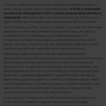
CFD jsou složité finanční nástroje a vzhledem k pákovému efektu s
sebou nesou vysoké riziko rychlé ztráty peněz.
U 72,05 % retailových
investorů při obchodování s CFD u tohoto poskytovatele přichází o
svůj kapitál.
Měli byste zvážit, zda rozumíte tomu, jak CFD fungují, a
zda si můžete dovolit podstoupit vysoké riziko ztráty svých peněz.
Všechny názory, novinky, výzkumy, analýzy, ceny nebo jiné informace
obsažené na webovách stránkách jsou poskytovány jako obecný
komentář k trhu a nepředstavují investiční poradenství. L.F.
Investment Limited. nenese žádnou odpovědnost za ztrátu nebo
škodu, zahrnující mimo jiné ušlý zisk, která může vzejít přímo nebo
nepřímo z použití nebo spoléhání se na takové informace.
Obsah této webové stránky může být kdykoli změněn bez
předchozího upozornění a je poskytován výhradně za účelem pomoci
obchodníkům při přijímání nezávislých investičních rozhodnutí.
Společnost L.F. Investment Limited přijala přiměřená opatření, aby
zajistila správnost informací na ní uvedených, nezaručuje však jejich
správnost a nepřebírá odpovědnost za jakékoli ztráty nebo škody,
které mohou přímo či nepřímo vzniknout v důsledku obsahu nebo
nemožnosti přístupu na webovou stránku, za jakékoli zpoždění nebo
selhání přenosu nebo přijetí jakýchkoli pokynů nebo oznámení
zaslaných prostřednictvím této webové stránky.
V tuto chvíli L.F. Investment Limited. nemůže přijmout klienty ze
zemí mimo Evropského hospodářského prostoru a z Belgie,