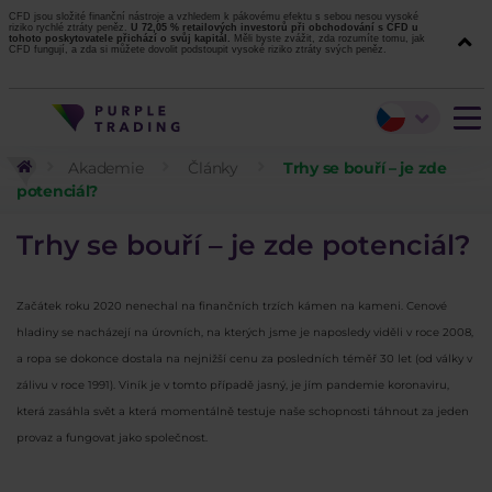
CFD jsou složité finanční nástroje a vzhledem k pákovému efektu s sebou nesou vysoké
riziko rychlé ztráty peněz.
U 72,05 % retailových investorů při obchodování s CFD u
tohoto poskytovatele přichází o svůj kapitál.
Měli byste zvážit, zda rozumíte tomu, jak
CFD fungují, a zda si můžete dovolit podstoupit vysoké riziko ztráty svých peněz.
Akademie
Články
Trhy se bouří – je zde
potenciál?
Trhy se bouří – je zde potenciál?
Začátek roku 2020 nenechal na finančních trzích kámen na kameni. Cenové
hladiny se nacházejí na úrovních, na kterých jsme je naposledy viděli v roce 2008,
a ropa se dokonce dostala na nejnižší cenu za posledních téměř 30 let (od války v
zálivu v roce 1991). Viník je v tomto případě jasný, je jím pandemie koronaviru,
která zasáhla svět a která momentálně testuje naše schopnosti táhnout za jeden
provaz a fungovat jako společnost.