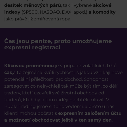
desítek měnových párů
, tak i vybrané
akciové
indexy
(SP500, NASDAQ, DAX, apod.)
a komodity
jako právě již zmiňovaná ropa.
Čas jsou peníze, proto umožňujeme
expresní registraci
Klíčovou proměnnou
je v případě volatilních trhů
čas
,a to zejména kvůli rychlosti, s jakou vznikají nové
potenciální příležitosti pro obchod. Schopnost
zareagovat co nejrychleji tak může být tím, co dělí
tradery, kteří uzavřeli své životní obchody od
traderů, kteří by o tom raději nechtěli mluvit. V
Puple Trading jsme si toho vědomi, a proto u nás
klienti mohou počítat s
expresním založením účtu
a možností obchodovat ještě v ten samý den
.