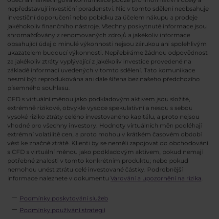
nepředstavují investiční poradenství. Nic v tomto sdělení neobsahuje
investiční doporučení nebo pobídku za účelem nákupu a prodeje
jakéhokoliv finančního nástroje. Všechny poskytnuté informace jsou
shromažďovány z renomovaných zdrojů a jakékoliv informace
obsahující údaj o minulé výkonnosti nejsou zárukou ani spolehlivým
ukazatelem budoucí výkonnosti. Nepřebíráme žádnou odpovědnost
za jakékoliv ztráty vyplývající z jakékoliv investice provedené na
základě informací uvedených v tomto sdělení. Tato komunikace
nesmí být reprodukována ani dále šířena bez našeho předchozího
písemného souhlasu.
CFD s virtuální měnou jako podkladovým aktivem jsou složité,
extrémně rizikové, obvykle vysoce spekulativní a nesou s sebou
vysoké riziko ztráty celého investovaného kapitálu, a proto nejsou
vhodné pro všechny investory. Hodnoty virtuálních měn podléhají
extrémní volatilitě cen, a proto mohou v krátkém časovém období
vést ke značné ztrátě. Klienti by se neměli zapojovat do obchodování
s CFD s virtuální měnou jako podkladovým aktivem, pokud nemají
potřebné znalosti v tomto konkrétním produktu; nebo pokud
nemohou unést ztrátu celé investované částky. Podrobnější
informace naleznete v dokumentu
Varování a upozornění na rizika
.
Podmínky poskytování služeb
Podmínky používání strategií