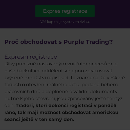
Expres registrace
Váš kapitál je vystaven riziku.
Proč obchodovat s Purple Trading?
Expresní registrace
Díky precizně nastaveným vnitřním procesům je
naše backoffice oddělení schopno zpracovávat
zvýšené množství registrací. To znamená, že veškeré
žádosti o otevření reálného účtu, podané během
pracovních dnů a doplněné o validní dokumenty
nutné k jeho otevření, jsou zpracovány ještě tentýž
den.
Tradeři, kteří dokončí registraci v pondělí
ráno, tak mají možnost obchodovat americkou
seanci ještě v ten samý den.