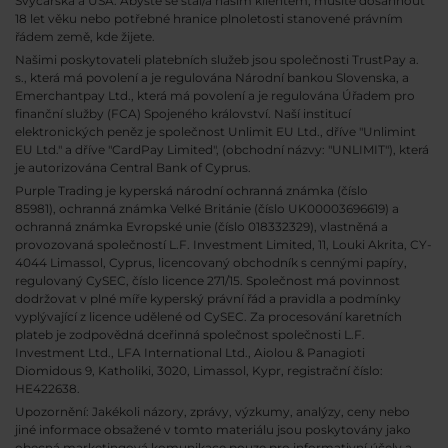
Švýcarska a USA. Abyste se stal/a naším klientem, musíte dosáhnout
18 let věku nebo potřebné hranice plnoletosti stanovené právním
řádem země, kde žijete.
Našimi poskytovateli platebních služeb jsou společnosti TrustPay a.
s., která má povolení a je regulována Národní bankou Slovenska, a
Emerchantpay Ltd., která má povolení a je regulována Úřadem pro
finanční služby (FCA) Spojeného království. Naší institucí
elektronických peněz je společnost Unlimit EU Ltd., dříve "Unlimint
EU Ltd." a dříve "CardPay Limited", (obchodní názvy: "UNLIMIT"), která
je autorizována Central Bank of Cyprus.
Purple Trading je kyperská národní
ochranná známka (číslo
85981), ochranná známka Velké Británie (číslo UK00003696619) a
ochranná známka Evropské unie (číslo 018332329), vlastněná a
provozovaná společností L.F. Investment Limited, 11, Louki Akrita, CY-
4044 Limassol, Cyprus, licencovaný obchodník s cennými papíry,
regulovaný CySEC, číslo licence 271/15. Společnost má povinnost
dodržovat v plné míře kyperský právní řád a pravidla a podmínky
vyplývající z licence udělené od CySEC. Za procesování karetních
plateb je zodpovědná dceřinná společnost společnosti L.F.
Investment Ltd., LFA International Ltd., Aiolou & Panagioti
Diomidous 9, Katholiki, 3020, Limassol, Kypr, registrační číslo:
HE422638.
Upozornění: Jakékoli názory, zprávy, výzkumy, analýzy, ceny nebo
jiné informace obsažené v tomto materiálu jsou poskytovány jako
obecná marketingová komunikace pouze pro informativní účely a