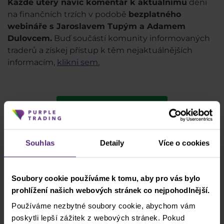
Každé úterý navíc komentář k aktuálnímu
dění
na finančních trzích v podobě
bezplatného
webináře s Jaroslavem Tupým a Adamem
Dulovcem.
Buď součástí komunity informovaných
traderů a získej přístup k těm nejaktuálnějších
informacím,
klikni sem.
Expresní registrace
Váš kapitál je vystaven riziku.
Souhlas
Detaily
Více o cookies
Odběr newsletteru
Soubory cookie používáme k tomu, aby pro vás bylo
Co nového v Purple Trading, Market Shot,
prohlížení našich webových stránek co nejpohodlnější.
podpultovky, tržní analýzy a články...
Používáme nezbytné soubory cookie, abychom vám
poskytli lepší zážitek z webových stránek. Pokud