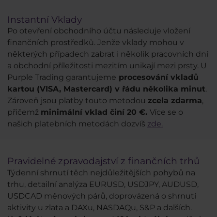
Instantní Vklady
Po otevření obchodního účtu následuje vložení
finančních prostředků. Jenže vklady mohou v
některých případech zabrat i několik pracovních dní
a obchodní příležitosti mezitím unikají mezi prsty. U
Purple Trading garantujeme
procesování vkladů
kartou (VISA, Mastercard) v řádu několika minut
.
Zároveň jsou platby touto metodou
zcela zdarma
,
přičemž
minimální vklad činí 20 €.
Více se o
našich platebních metodách dozvíš
zde.
Pravidelné zpravodajství z finančních trhů
Týdenní shrnutí těch nejdůležitějších pohybů na
trhu, detailní analýza EURUSD, USDJPY, AUDUSD,
USDCAD měnových párů, doprovázená o shrnutí
aktivity u zlata a DAXu, NASDAQu, S&P a dalších.