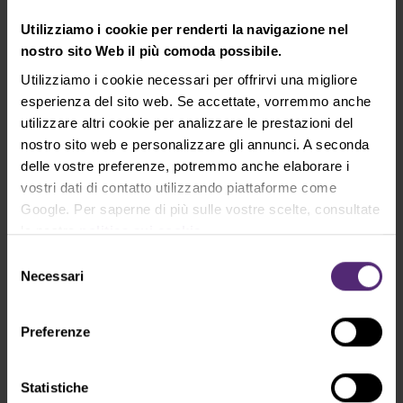
Utilizziamo i cookie per renderti la navigazione nel
nostro sito Web il più comoda possibile.
Utilizziamo i cookie necessari per offrirvi una migliore
esperienza del sito web. Se accettate, vorremmo anche
utilizzare altri cookie per analizzare le prestazioni del
Scenario 2: Petrolio a 30 USD
nostro sito web e personalizzare gli annunci. A seconda
Un eventuale conflitto mondiale avrebbe
delle vostre preferenze, potremmo anche elaborare i
probabilmente un primo impatto sul mercato del
vostri dati di contatto utilizzando piattaforme come
petrolio secondo il primo scenario, ma poi ci
Google. Per saperne di più sulle vostre scelte, consultate
aspetteremmo un'enorme recessione economica.
la nostra
politica sui cookie
.
In questo scenario, la domanda di petrolio della Cina
Selezione
sarebbe probabilmente soddisfatta dal petrolio
Necessari
del
della Russia e dei paesi OPEC. Inoltre, la Cina è
consenso
ancora il sesto produttore di petrolio al mondo.
Preferenze
Tuttavia, in caso di una recessione globale davvero
profonda, la domanda mondiale di petrolio
potrebbe diminuire in modo significativo - gli ultimi
Statistiche