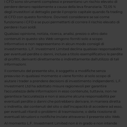
I CFD sono strumenti complessi e presentano un rischio elevato di
perdere denaro rapidamente a causa della leva finanziaria. 72,05 %
degli investitori al dettaglio perde il proprio capitale quando fa trading
di CFD con questo fornitore. Dovresti considerare se sai come
funzionano i CFD e se puoi permetterti di correre il rischio elevato di
perdere i tuoi soldi.
Qualsiasi opinione, notizia, ricerca, analisi, prezzo o altro dato
contenuti in questo sito Web vengono forniti solo a scopo
informativo e non rappresentano in alcun modo consigli di
investimento. L.F. Investment Limited declina qualsiasi responsabilità
per eventuali perdite o danni, incluse a titolo esemplificativo le perdite
di profitti, derivanti direttamente o indirettamente dall'utilizzo di tali
informazioni.
Il contenuto del presente sito, è soggetto a modifiche senza
preavviso in qualsiasi momento e viene fornito al solo scopo di
aiutare i trader a prendere decisioni di investimento indipendenti. L.F.
Investment Ltd ha adottato misure ragionevoli per garantire
l'accuratezza delle informazioni in esso contenute, tuttavia, non ne
garantisce l'accuratezza e non si assume alcuna responsabilità per
eventuali perdite o danni che potrebbero derivare, in maniera diretta
o indiretta, dai contenuti del sito o dall’incapacità di accedere ad esso,
per eventuali ritardi o problemi di trasmissione, o della ricezione di
eventuali istruzioni o notifiche inviate attraverso il presente sito Web.
Al momento L.F. Investment Limited non è in grado e non intende