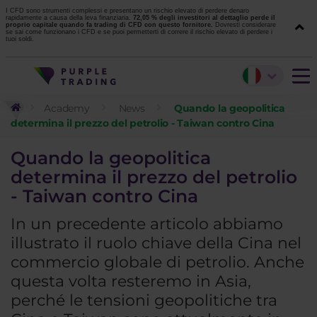
I CFD sono strumenti complessi e presentano un rischio elevato di perdere denaro
rapidamente a causa della leva finanziaria.
72,05 % degli investitori al dettaglio perde il
proprio capitale quando fa trading di CFD con questo fornitore.
Dovresti considerare
se sai come funzionano i CFD e se puoi permetterti di correre il rischio elevato di perdere i
tuoi soldi.
Academy
News
Quando la geopolitica
determina il prezzo del petrolio - Taiwan contro Cina
Quando la geopolitica
determina il prezzo del petrolio
- Taiwan contro Cina
In un precedente articolo abbiamo
illustrato il ruolo chiave della Cina nel
commercio globale di petrolio. Anche
questa volta resteremo in Asia,
perché le tensioni geopolitiche tra