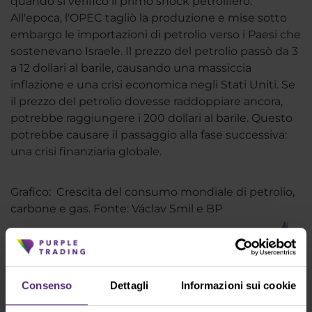
quando si verificò il primo shock petrolifero.
All'epoca, l'OPEC tagliò la produzione e mise sotto
embargo le importazioni di petrolio verso i Paesi che
sostenevano Israele. Il prezzo del petrolio passò da 3
a 12 dollari al barile, causando una massiccia
inflazione e una crisi economica negli Stati Uniti. Se
il prezzo del petrolio dovesse raddoppiare ancora,
potrebbe raggiungere i 200 dollari al barile. Questo
potrebbe causare il passaggio alla fase successiva:
una crisi finanziaria globale.
Grafico: Crescita del consumo mondiale di petrolio,
carbone e gas. Fonte: Václav Smil e BP
Consenso
Dettagli
Informazioni sui cookie