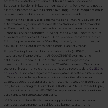
accettare clienti che si trovano al di fuori dell'Area Economica
Europea, in Belgio, in Svizzera o negli Stati Uniti. Per diventare nostro
cliente, è necessario avere 18 anni o aver raggiunto la maggiore età in
base a quanto stabilito dalle norme del paese di residenza.
I nostri fornitori di servizi di pagamento sono TrustPay, a.s., società
autorizzata e regolamentata dalla Banca Nazionale della Slovacchia,
ed Emerchantpay Ltd., società autorizzata e regolamentata dalla
Financial Services Authority (FCA) del Regno Unito. Il nostro istituto
di moneta elettronica è Unlimit EU Ltd, precedentemente "Unlimint
EU Ltd." e precedentemente "CardPay Limited", (nomi commerciali:
"UNLIMIT") che è autorizzato dalla Central Bank of Cyprus.
Purple Trading è un marchio nazionale cipriota (n. 85981), un marchio
nazionale del Regno Unito (n. UK00003696619) e un marchio
dell'Unione Europea (n. 018332329) di proprietà e gestito da LF
Investment Limited, 11, Louki Akrita, CY-4044 Limassol, Cipro, una
società di investimento cipriota autorizzata e regolata dalla
CySEC lic.
no. 271/15
. La società è legalmente obbligata a rispettare tutte le leggi
di Cipro, nonché le regole e le condizioni stabilite dalla licenza
CySEC. La società sussidiaria di L.F. Investment Ltd, LFA International
Ltd., Aiolou & Panagioti Diomidous 9, Katholiki, 3020, Limassol, Cipro,
numero di registrazione: HE422638 è responsabile dell'elaborazione
delle transazioni effettuate con carte.
I CFD con attività sottostante una coppia di valute virtuali sono
complessi, estremamente rischiosi e solitamente altamente