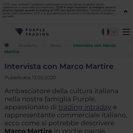
I CFD sono strumenti complessi e presentano un rischio elevato di perdere denaro
rapidamente a causa della leva finanziaria.
72,05 % degli investitori al dettaglio perde il
proprio capitale quando fa trading di CFD con questo fornitore.
Dovresti considerare
se sai come funzionano i CFD e se puoi permetterti di correre il rischio elevato di perdere i
tuoi soldi.
Academy
News
Intervista con Marco
Martire
Intervista con Marco Martire
Pubblicata: 13.05.2020
Ambasciatore della cultura italiana
nella nostra famiglia Purple,
appassionato di
trading intraday
e
rappresentante commerciale italiano,
ecco come si potrebbe descrivere
Marco Martire
in poche parole.