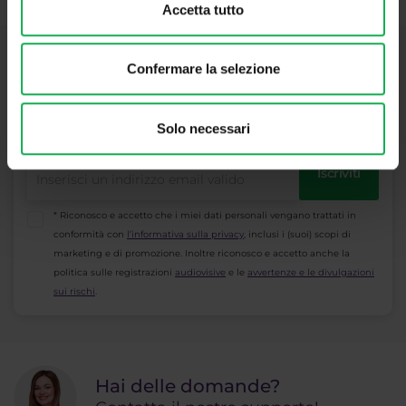
Accetta tutto
Confermare la selezione
Iscrizione alla Newsletter
Cosa c'è di nuovo in Purple Trading, Market
Shot, Analisi di mercato e articoli...
Solo necessari
Iscriviti
* Riconosco e accetto che i miei dati personali vengano trattati in
conformità con
l’informativa sulla privacy
, inclusi i (suoi) scopi di
marketing e di promozione. Inoltre riconosco e accetto anche la
politica sulle registrazioni
audiovisive
e le
avvertenze e le divulgazioni
sui rischi
.
Hai delle domande?