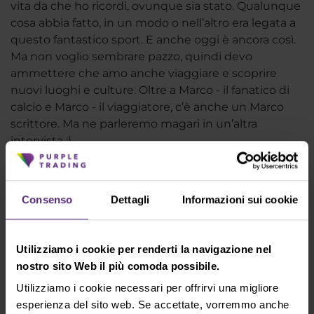
vita da che ho ricordi, ovunque sia stato. Qualunque
cosa abbia fatto, in un modo o nell’altro era legata a
questo fantastico sport. E anche oggi è ancora così.
Ma non voglio sembrare pazzo, quindi devo
ammettere che amo anche viaggiare e scoprire
nuovi luoghi e culture. Oltre a Marco - il fanatico di
calcio e Marco - il viaggiatore, c’è anche un Marco
scrittore. Ma ne parleremo magari in un’altra
intervista :)
Consenso
Dettagli
Informazioni sui cookie
Utilizziamo i cookie per renderti la navigazione nel
Marco Martire
nostro sito Web il più comoda possibile.
Rappresentante commerciale per il
Utilizziamo i cookie necessari per offrirvi una migliore
mercato italiano
esperienza del sito web. Se accettate, vorremmo anche