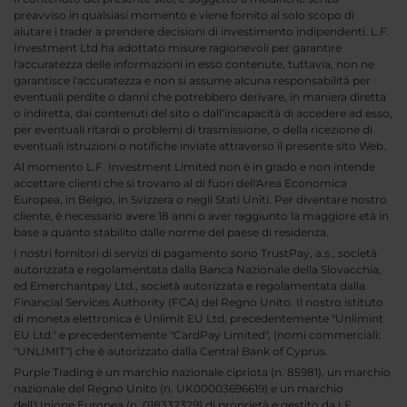
preavviso in qualsiasi momento e viene fornito al solo scopo di
aiutare i trader a prendere decisioni di investimento indipendenti. L.F.
Investment Ltd ha adottato misure ragionevoli per garantire
l'accuratezza delle informazioni in esso contenute, tuttavia, non ne
garantisce l'accuratezza e non si assume alcuna responsabilità per
eventuali perdite o danni che potrebbero derivare, in maniera diretta
o indiretta, dai contenuti del sito o dall’incapacità di accedere ad esso,
per eventuali ritardi o problemi di trasmissione, o della ricezione di
eventuali istruzioni o notifiche inviate attraverso il presente sito Web.
Al momento L.F. Investment Limited non è in grado e non intende
accettare clienti che si trovano al di fuori dell'Area Economica
Europea, in Belgio, in Svizzera o negli Stati Uniti. Per diventare nostro
cliente, è necessario avere 18 anni o aver raggiunto la maggiore età in
base a quanto stabilito dalle norme del paese di residenza.
I nostri fornitori di servizi di pagamento sono TrustPay, a.s., società
autorizzata e regolamentata dalla Banca Nazionale della Slovacchia,
ed Emerchantpay Ltd., società autorizzata e regolamentata dalla
Financial Services Authority (FCA) del Regno Unito. Il nostro istituto
di moneta elettronica è Unlimit EU Ltd, precedentemente "Unlimint
EU Ltd." e precedentemente "CardPay Limited", (nomi commerciali:
"UNLIMIT") che è autorizzato dalla Central Bank of Cyprus.
Purple Trading è un marchio nazionale cipriota (n. 85981), un marchio
nazionale del Regno Unito (n. UK00003696619) e un marchio
dell'Unione Europea (n. 018332329) di proprietà e gestito da LF