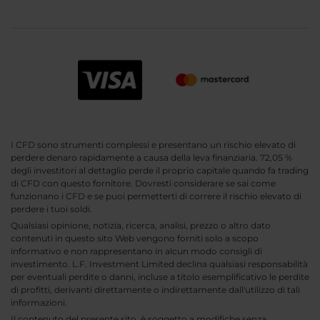
I CFD sono strumenti complessi e presentano un rischio elevato di
perdere denaro rapidamente a causa della leva finanziaria. 72,05 %
degli investitori al dettaglio perde il proprio capitale quando fa trading
di CFD con questo fornitore. Dovresti considerare se sai come
funzionano i CFD e se puoi permetterti di correre il rischio elevato di
perdere i tuoi soldi.
Qualsiasi opinione, notizia, ricerca, analisi, prezzo o altro dato
contenuti in questo sito Web vengono forniti solo a scopo
informativo e non rappresentano in alcun modo consigli di
investimento. L.F. Investment Limited declina qualsiasi responsabilità
per eventuali perdite o danni, incluse a titolo esemplificativo le perdite
di profitti, derivanti direttamente o indirettamente dall'utilizzo di tali
informazioni.
Il contenuto del presente sito, è soggetto a modifiche senza