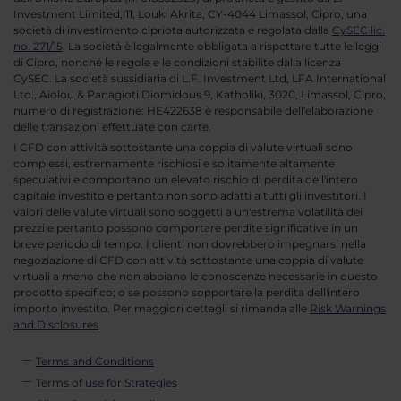
Investment Limited, 11, Louki Akrita, CY-4044 Limassol, Cipro, una
società di investimento cipriota autorizzata e regolata dalla
CySEC lic.
no. 271/15
. La società è legalmente obbligata a rispettare tutte le leggi
di Cipro, nonché le regole e le condizioni stabilite dalla licenza
CySEC. La società sussidiaria di L.F. Investment Ltd, LFA International
Ltd., Aiolou & Panagioti Diomidous 9, Katholiki, 3020, Limassol, Cipro,
numero di registrazione: HE422638 è responsabile dell'elaborazione
delle transazioni effettuate con carte.
I CFD con attività sottostante una coppia di valute virtuali sono
complessi, estremamente rischiosi e solitamente altamente
speculativi e comportano un elevato rischio di perdita dell'intero
capitale investito e pertanto non sono adatti a tutti gli investitori. I
valori delle valute virtuali sono soggetti a un'estrema volatilità dei
prezzi e pertanto possono comportare perdite significative in un
breve periodo di tempo. I clienti non dovrebbero impegnarsi nella
negoziazione di CFD con attività sottostante una coppia di valute
virtuali a meno che non abbiano le conoscenze necessarie in questo
prodotto specifico; o se possono sopportare la perdita dell'intero
importo investito. Per maggiori dettagli si rimanda alle
Risk Warnings
and Disclosures
.
Terms and Conditions
Terms of use for Strategies