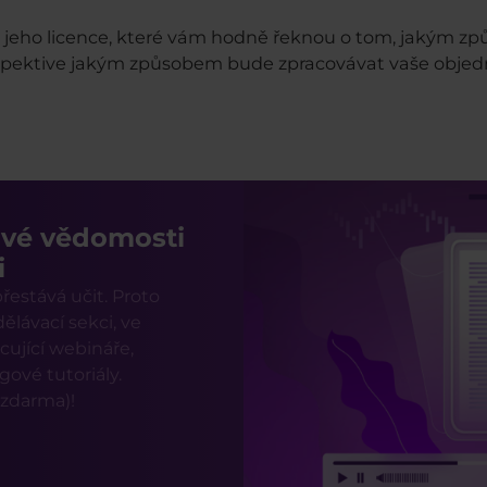
a a jeho licence, které vám hodně řeknou o tom, jakým 
spektive jakým způsobem bude zpracovávat vaše objedn
ové vědomosti
i
estává učit. Proto
ělávací sekci, ve
cující webináře,
ové tutoriály.
 zdarma)!