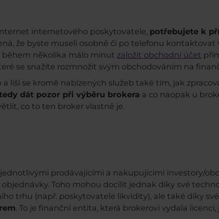
 internet internetového poskytovatele,
potřebujete k př
ená, že byste museli osobně či po telefonu kontaktova
ze během několika málo minut
založit obchodní účet
přím
které se snažíte rozmnožit svým obchodováním na finanč
 liší se kromě nabízených služeb také tím, jak zpracová
 tedy dát pozor při výběru brokera
a co naopak u brok
lit, co to ten broker vlastně je.
jednotlivými prodávajícími a nakupujícími investory/o
ch objednávky. Toho mohou docílit jednak díky své techno
ho trhu (např. poskytovatele likvidity), ale také díky své
orem
. To je finanční entita, která brokerovi vydala licenc