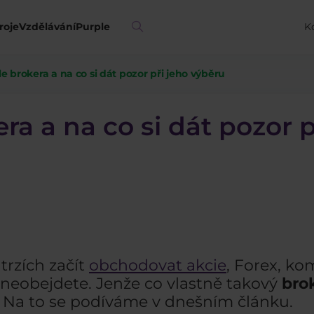
roje
Vzdělávání
Purple
K
le brokera a na co si dát pozor při jeho výběru
era a na co si dát pozor p
trzích začít
obchodovat akcie
, Forex, kom
 neobejdete. Jenže co vlastně takový
bro
? Na to se podíváme v dnešním článku.