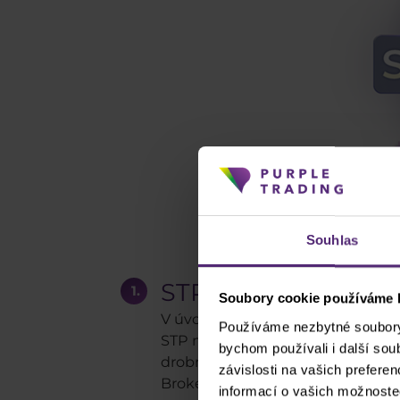
Souhlas
STP model
Soubory cookie používáme k
V úvodu jsme psali, že
broker slo
Používáme nezbytné soubory 
STP model brokera. Jeho model inf
bychom používali i další so
drobnou marží do trhu. Zde je poté
závislosti na vašich prefere
Broker na bázi STP má tedy nulo
informací o vašich možnoste