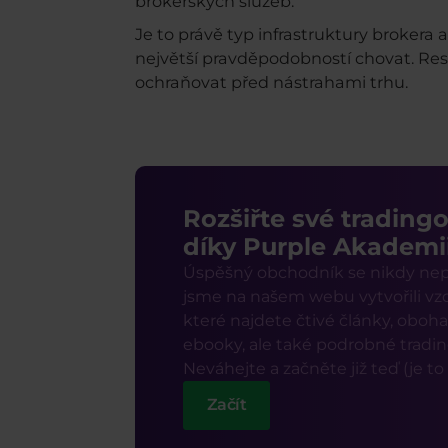
brokerských služeb.
Je to právě typ infrastruktury broker
největší pravděpodobností chovat. Re
ochraňovat před nástrahami trhu.
Rozšiřte své trading
díky Purple Akademi
Úspěšný obchodník se nikdy nepř
jsme na našem webu vytvořili vzd
které najdete čtivé články, oboha
ebooky, ale také podrobné trading
Neváhejte a začněte již teď (je to
Začít