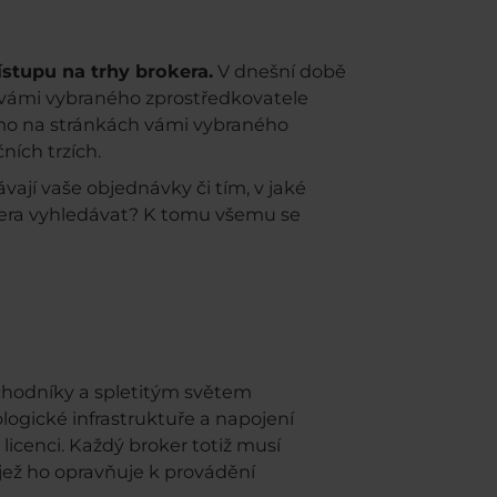
ístupu na trhy brokera.
V dnešní době
t vámi vybraného zprostředkovatele
o na stránkách vámi vybraného
ních trzích.
vají vaše objednávky či tím, v jaké
era vyhledávat? K tomu všemu se
bchodníky a spletitým světem
logické infrastruktuře a napojení
 licenci. Každý broker totiž musí
i, jež ho opravňuje k provádění