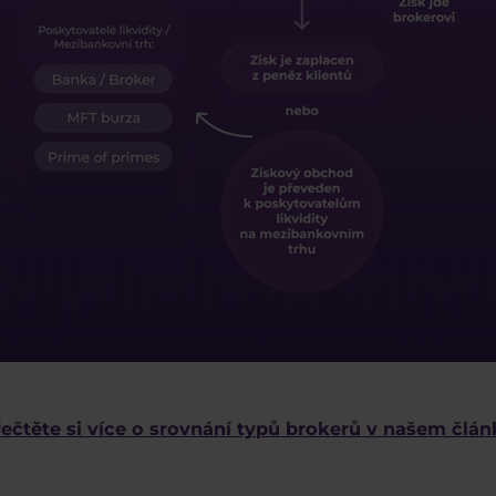
ečtěte si více o srovnání typů brokerů v našem člá