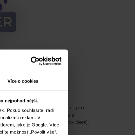
Více o cookies
o nejpohodlnější.
nančních trhů
. A přesně to platí pro
k. Pokud souhlasíte, rádi
vky svých klientů a poslat je s
onalizaci reklam. V
vatelé likvidity/liquidity providers).
tforem, jako je Google. Více
 objednávkami.
olíte možnost „Povolit vše“,