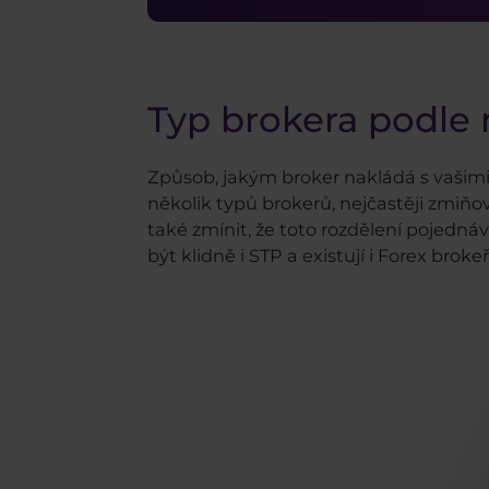
Typ brokera podle 
Způsob, jakým broker nakládá s vašim
několik typů brokerů, nejčastěji zmiň
také zmínit, že toto rozdělení pojedná
být klidně i STP a existují i Forex brok