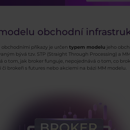
modelu obchodní infrastru
i obchodními příkazy je určen
typem modelu
jeho obcho
ovaným bývá tzv. STP (Straight Through Processing) a 
vá o tom, jak broker funguje, nepojednává o tom, co bro
eři či brokeři s futures nebo akciemi na bázi MM modelu.