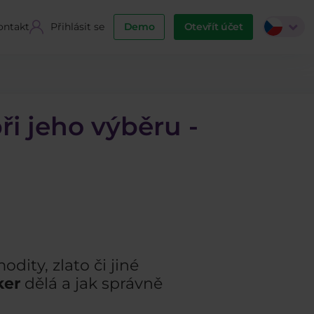
ontakt
Přihlásit se
Demo
Otevřít účet
ři jeho výběru -
odity, zlato či jiné
ker
dělá a jak správně