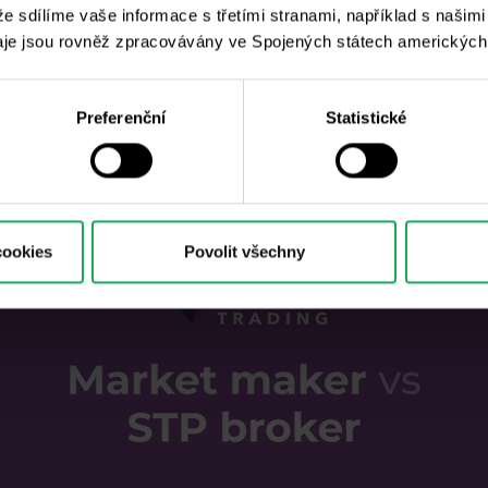
 že sdílíme vaše informace s třetími stranami, například s našim
je jsou rovněž zpracovávány ve Spojených státech amerických
odelu má dostatek likvidity
, aby dělal svým klientům 
ečného trhu, ale odehrávají se v tzv. Internal book. Tito
Preferenční
Statistické
fakt, že jejich objednávky neputují na skutečný trh a 
k případů, kdy MM brokeři skrytě manipulovali s objedná
cookies
Povolit všechny