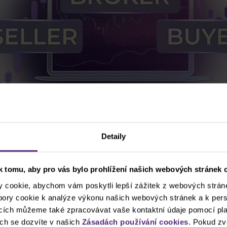
Detaily
 tomu, aby pro vás bylo prohlížení našich webových stránek c
uží jako prostředník mezi svými klienty a světem fi
cookie, abychom vám poskytli lepší zážitek z webových stráne
rastruktury a jeho licence mu totiž dovolují vzít objedná
ubory cookie k analýze výkonu našich webových stránek a k pers
 spáruje s objednávkami protistrany (tu tvoří tzv. poskyto
ncích můžeme také zpracovávat vaše kontaktní údaje pomocí pla
vý prostor pro postranní úmysly a nekalé manipulace s
ch se dozvíte v našich
Zásadách používání cookies
. Pokud zv