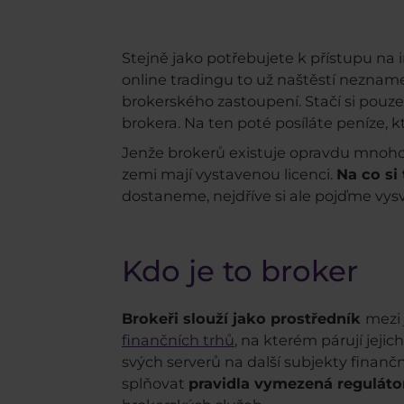
Stejně jako potřebujete k přístupu na
online tradingu to už naštěstí neznam
brokerského zastoupení. Stačí si pou
brokera. Na ten poté posíláte peníze, 
Jenže brokerů existuje opravdu mnoho a
zemi mají vystavenou licenci.
Na co si
dostaneme, nejdříve si ale pojďme vysvět
Kdo je to broker
Brokeři slouží jako
prostředník
mezi 
finančních trhů
, na kterém párují jeji
svých serverů na další subjekty finanční
splňovat
pravidla vymezená regulát