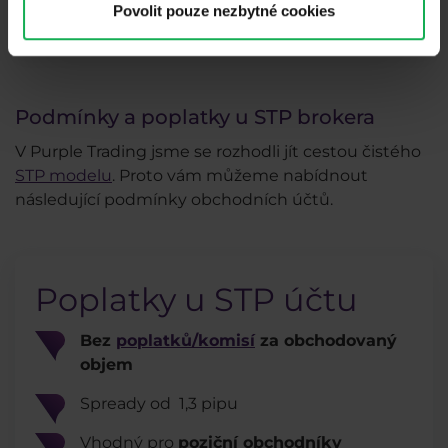
Povolit pouze nezbytné cookies
přešlapu, je mnohdy nemožné.
Podmínky a poplatky u STP brokera
V Purple Trading jsme se rozhodli jít cestou čistého
STP modelu
. Proto vám můžeme nabídnout
následující podmínky obchodních účtů.
Poplatky u STP účtu
Bez
poplatků/komisí
za obchodovaný
objem
Spready od 1,3 pipu
Vhodný pro
poziční obchodníky