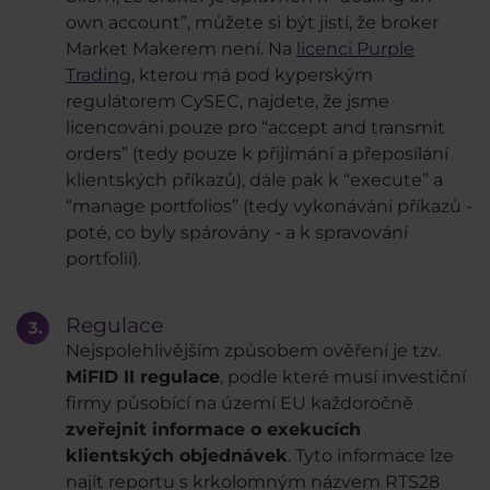
own account”, můžete si být jistí, že broker
Market Makerem není. Na
licenci Purple
Trading
, kterou má pod kyperským
regulátorem CySEC, najdete, že jsme
licencováni pouze pro “accept and transmit
orders” (tedy pouze k přijímání a přeposílání
klientských příkazů), dále pak k “execute” a
“manage portfolios” (tedy vykonávání příkazů -
poté, co byly spárovány - a k spravování
portfolií).
Regulace
Nejspolehlivějším způsobem ověření je tzv.
MiFID II regulace
, podle které musí investiční
firmy působící na území EU každoročně
zveřejnit informace o exekucích
klientských objednávek
. Tyto informace lze
najít reportu s krkolomným názvem RTS28