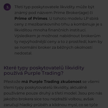
Třetí typ poskytovatele likvidity může být
známý pod názvem Prime Broker(age) či
Prime of Primes
. U tohoto modelu LP sbírá
ceny z mezibankovního trhu a kombinuje je s
likviditou mnoha finančních institucí.
Výsledkem je možnost nabídnout brokerům
ty nejvýhodnější ceny a to z prostředí, kam by
se normální broker za běžných okolností
nedostal.
Které typy poskytovatelů likvidity
používá Purple Trading?
Přestože
má Purple Trading zkušenost
se všemi
třemi typy poskytovatelů likvidity, aktuálně
používáme pouze druhý a třetí model. Jsou pro nás
jakožto brokera sice tou nejdražší volbou, avšak
zaručují hladký průběh a klidnou mysl, co se týče