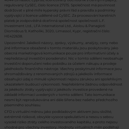
regulovaný CySEC, číslo licence 271/15. Společnost má povinnost
dodržovat v plné míře kyperský právní řád a pravidla a podmínky
vyplývající z licence udělené od CySEC. Za procesování karetních
plateb je zodpovědná dceřinná společnost společnosti L.F.
Investment Ltd., LFA International Ltd., Aiolou & Panagioti
Diomidous 9, Katholiki, 3020, Limassol, Kypr, registrační číslo:
HE422638.
Upozornění: Jakékoli názory, zprávy, výzkumy, analýzy, ceny nebo
jiné informace obsažené v tomto materiálu jsou poskytovány jako
obecná marketingová komunikace pouze pro informativní účely a
nepředstavují investiční poradenství. Nic v tomto sdělení neobsahuje
investiční doporučení nebo pobídku za účelem nákupu a prodeje
jakéhokoliv finančního nástroje. Všechny poskytnuté informace jsou
shromažďovány z renomovaných zdrojů a jakékoliv informace
obsahující údaj o minulé výkonnosti nejsou zárukou ani spolehlivým
ukazatelem budoucí výkonnosti. Nepřebíráme žádnou odpovědnost
za jakékoliv ztráty vyplývající z jakékoliv investice provedené na
základě informací uvedených v tomto sdělení. Tato komunikace
nesmí být reprodukována ani dále šířena bez našeho předchozího
písemného souhlasu.
CFD s virtuální měnou jako podkladovým aktivem jsou složité,
extrémně rizikové, obvykle vysoce spekulativní a nesou s sebou
vysoké riziko ztráty celého investovaného kapitálu, a proto nejsou
vhodné pro všechny investory. Hodnoty virtuálních měn podléhají