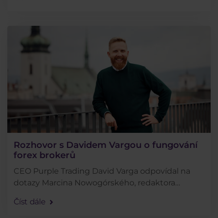
letos mezi nejobchodovanější, jaký webinář trhal
. . .
Rozhovor s Davidem Vargou o fungování
forex brokerů
CEO Purple Trading David Varga odpovídal na
dotazy Marcina Nowogórského, redaktora
portálu Comparic.com. Rozhovor nabízí pohled
Číst dále
do zákulisí fungování brokerů a vysvětluje, z
jakého důvodu . . .