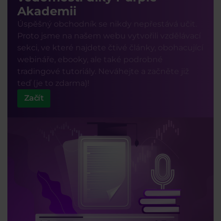
Akademii
Úspěšný obchodník se nikdy nepřestává učit.
Proto jsme na našem webu vytvořili vzdělávací
sekci, ve které najdete čtivé články, obohacující
webináře, ebooky, ale také podrobné
tradingové tutoriály. Neváhejte a začněte již
teď (je to zdarma)!
Začít