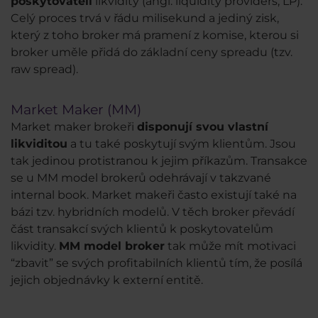
poskytovateli
likvidity (angl. liquidity providers, LP).
Celý proces trvá v řádu milisekund a jediný zisk,
který z toho broker má pramení z komise, kterou si
broker uměle přidá do základní ceny spreadu (tzv.
raw spread).
Market Maker (MM)
Market maker brokeři
disponují svou vlastní
likviditou
a tu také poskytují svým klientům. Jsou
tak jedinou protistranou k jejim příkazům. Transakce
se u MM model brokerů odehrávají v takzvané
internal book. Market makeři často existují také na
bázi tzv. hybridních modelů. V těch broker převádí
část transakcí svých klientů k poskytovatelům
likvidity.
MM model broker
tak může mít motivaci
“zbavit” se svých profitabilních klientů tím, že posílá
jejich objednávky k externí entitě.