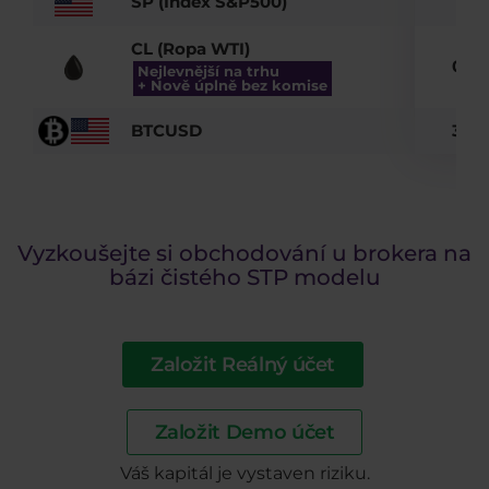
SP (Index S&P500)
0.3
CL (Ropa WTI)
0.03
Nejlevnější na trhu
+ Nově úplně bez komise
BTCUSD
3.29
Vyzkoušejte si obchodování u brokera na
bázi čistého STP modelu
Založit Reálný účet
Založit Demo účet
Váš kapitál je vystaven riziku.