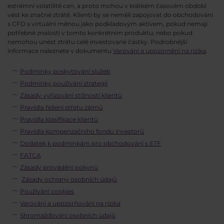
extrémní volatilitě cen, a proto mohou v krátkém časovém období
vést ke značné ztrátě. Klienti by se neměli zapojovat do obchodování
s CFD s virtuální měnou jako podkladovým aktivem, pokud nemají
potřebné znalosti v tomto konkrétním produktu; nebo pokud
nemohou unést ztrátu celé investované částky. Podrobnější
informace naleznete v dokumentu
Varování a upozornění na rizika
.
Podmínky poskytování služeb
Podmínky používání strategií
Zásady vyřizování stížností klientů
Pravidla řešení střetu zájmů
Pravidla klasifikace klientů
Pravidla kompenzačního fondu investorů
Dodatek k podmínkám pro obchodování s ETF
FATCA
Zásady provádění pokynů
Zásady ochrany osobních údajů
Používání cookies
Varování a upozorňování na rizika
Shromažďování osobních údajů