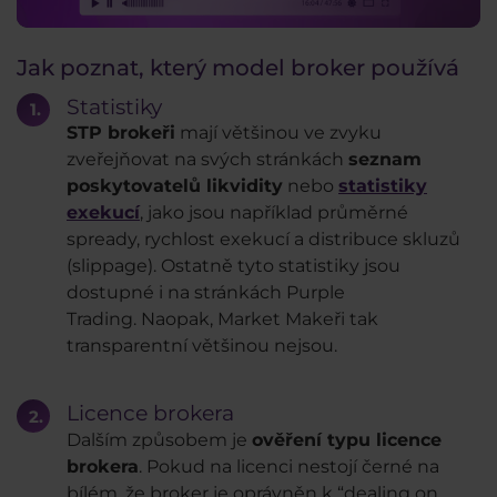
Jak poznat, který model broker používá
Statistiky
STP brokeři
mají většinou ve zvyku
zveřejňovat na svých stránkách
seznam
poskytovatelů likvidity
nebo
statistiky
exekucí
, jako jsou například průměrné
spready, rychlost exekucí a distribuce skluzů
(slippage). Ostatně tyto statistiky jsou
dostupné i na stránkách Purple
Trading. Naopak, Market Makeři tak
transparentní většinou nejsou.
Licence brokera
Dalším způsobem je
ověření typu licence
brokera
. Pokud na licenci nestojí černé na
bílém, že broker je oprávněn k “dealing on