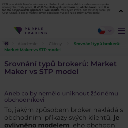
CFD jsou složité finanční nástroje a vzhledem k pákovému efektu s sebou nesou vysoké
riziko rychlé ztráty peněz.
U 72,05 % retailových investorů při obchodování s CFD u
tohoto poskytovatele přichází o svůj kapitál.
Měli byste zvážit, zda rozumíte tomu, jak
CFD fungují, a zda si můžete dovolit podstoupit vysoké riziko ztráty svých peněz.
Akademie
Články
Srovnání typů brokerů:
Market Maker vs STP model
Srovnání typů brokerů: Market
Maker vs STP model
Aneb co by nemělo uniknout žádnému
obchodníkovi
To, jakým způsobem broker nakládá s
obchodními příkazy svých klientů,
je
ovlivněno modelem
jeho obchodní