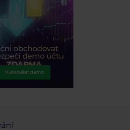
Vyzkoušet demo
vání