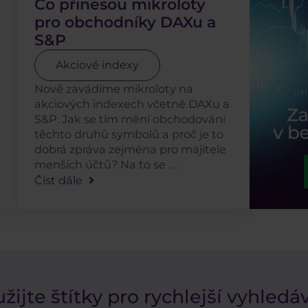
Co přinesou mikroloty
pro obchodníky DAXu a
S&P
Akciové indexy
Nově zavádíme mikroloty na
akciových indexech včetně DAXu a
S&P. Jak se tím mění obchodování
těchto druhů symbolů a proč je to
dobrá zpráva zejména pro majitele
menších účtů? Na to se . . .
Číst dále
žijte štítky pro rychlejší vyhledá