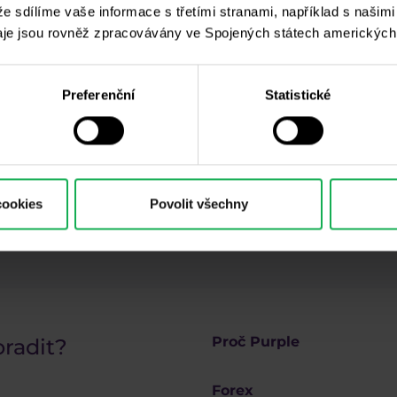
 že sdílíme vaše informace s třetími stranami, například s našim
eru
je jsou rovněž zpracovávány ve Spojených státech amerických
g, Market Shot, podpultovky, tržní analýzy a články...
Preferenční
Statistické
 budou zpracovány v souladu se
zásadami ochrany osobních údajů
, včetně marketingov
cookies
Povolit všechny
vizuálních záznamů
, stejně jako
varování a zveřejnění rizik
.
Proč Purple
oradit?
Forex