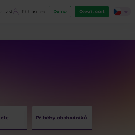
ontakt
Přihlásit se
Demo
Otevřít účet
ěte
Příběhy obchodníků