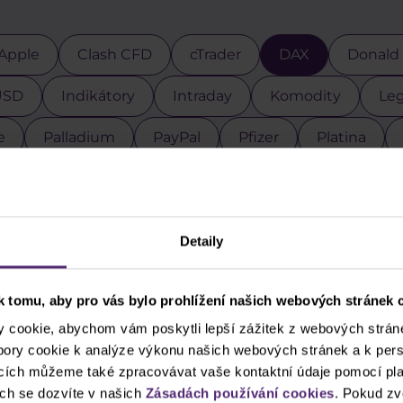
Apple
Clash CFD
cTrader
DAX
Donald
USD
Indikátory
Intraday
Komodity
Leg
e
Palladium
PayPal
Pfizer
Platina
Psychologie
Ropa
Rozhovory
S&P 500
Top 3 akcie
Trading robot
Trading tipy
Ube
Detaily
ačátečníci
Zkušení obchodníci
Zlato
ZOO
 tomu, aby pro vás bylo prohlížení našich webových stránek c
cookie, abychom vám poskytli lepší zážitek z webových stráne
ubory cookie k analýze výkonu našich webových stránek a k pers
ncích můžeme také zpracovávat vaše kontaktní údaje pomocí pla
ch se dozvíte v našich
Zásadách používání cookies
. Pokud zv