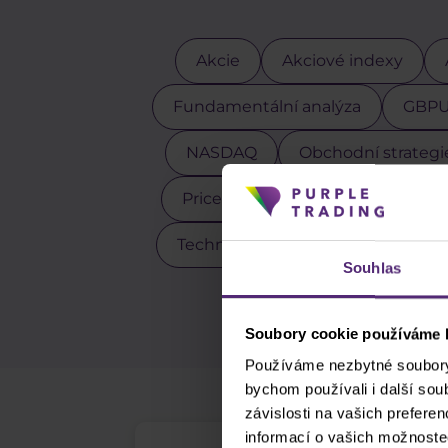
Akcie
Akciové indexy
Fundamentální analýza
GBP
NASDAQ
Obchodní strategi
Price action
Pro klienty
Technická analýza
Tesla
Souhlas
Z
Soubory cookie používáme k
Používáme nezbytné soubory 
bychom používali i další so
závislosti na vašich prefere
informací o vašich možnoste