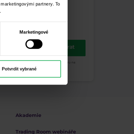
i marketingovými partnery. To
.
Marketingové
Odebírat
ých a propagačních účelů. Dále potvrzuji, beru na
Potvrdit vybrané
Akademie
Trading Room webináře