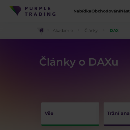
Nabídka
Obchodování
Nást
Akademie
Články
DAX
Články o DAXu
Vše
Tržní ana