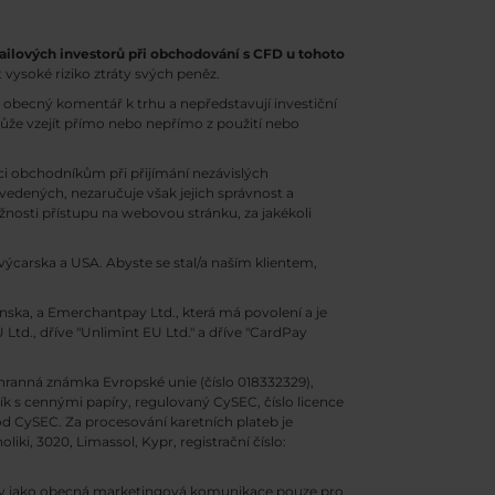
ailových investorů při obchodování s CFD u tohoto
 vysoké riziko ztráty svých peněz.
obecný komentář k trhu a nepředstavují investiční
může vzejít přímo nebo nepřímo z použití nebo
 obchodníkům při přijímání nezávislých
uvedených, nezaručuje však jejich správnost a
osti přístupu na webovou stránku, za jakékoli
ýcarska a USA. Abyste se stal/a naším klientem,
enska, a Emerchantpay Ltd., která má povolení a je
Ltd., dříve "Unlimint EU Ltd." a dříve "CardPay
hranná známka Evropské unie (číslo 018332329),
ík s cennými papíry, regulovaný CySEC, číslo licence
od CySEC. Za procesování karetních plateb je
ki, 3020, Limassol, Kypr, registrační číslo:
vány jako obecná marketingová komunikace pouze pro