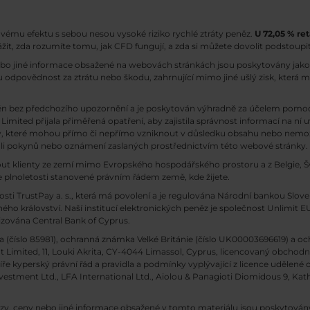
ovému efektu s sebou nesou vysoké riziko rychlé ztráty peněz.
U 72,05 % ret
ážit, zda rozumíte tomu, jak CFD fungují, a zda si můžete dovolit podstoupit
ebo jiné informace obsažené na webovách stránkách jsou poskytovány jako 
 odpovědnost za ztrátu nebo škodu, zahrnující mimo jiné ušlý zisk, která 
n bez předchozího upozornění a je poskytován výhradně za účelem pomoci
Limited přijala přiměřená opatření, aby zajistila správnost informací na ní 
dy, které mohou přímo či nepřímo vzniknout v důsledku obsahu nebo nemožn
koli pokynů nebo oznámení zaslaných prostřednictvím této webové stránky.
out klienty ze zemí mimo Evropského hospodářského prostoru a z Belgie, Šv
 plnoletosti stanovené právním řádem země, kde žijete.
osti TrustPay a. s., která má povolení a je regulována Národní bankou Slov
o království. Naší institucí elektronických peněz je společnost Unlimit EU 
rizována Central Bank of Cyprus.
(číslo 85981), ochranná známka Velké Británie (číslo UK00003696619) a oc
 Limited, 11, Louki Akrita, CY-4044 Limassol, Cyprus, licencovaný obchodn
ře kyperský právní řád a pravidla a podmínky vyplývající z licence udělené 
stment Ltd., LFA International Ltd., Aiolou & Panagioti Diomidous 9, Katholi
lýzy, ceny nebo jiné informace obsažené v tomto materiálu jsou poskyto