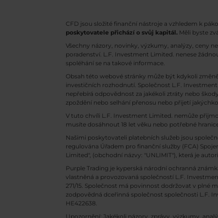
CFD jsou složité finanční nástroje a vzhledem k pák
poskytovatele přichází o svůj kapitál.
Měli byste zv
Všechny názory, novinky, výzkumy, analýzy, ceny n
poradenství. L.F. Investment Limited. nenese žádnou
spoléhání se na takové informace.
Obsah této webové stránky může být kdykoli změně
investičních rozhodnutí. Společnost L.F. Investment 
nepřebírá odpovědnost za jakékoli ztráty nebo ško
zpoždění nebo selhání přenosu nebo přijetí jakých
V tuto chvíli L.F. Investment Limited. nemůže přijm
musíte dosáhnout 18 let věku nebo potřebné hranice
Našimi poskytovateli platebních služeb jsou společn
regulována Úřadem pro finanční služby (FCA) Spojenéh
Limited", (obchodní názvy: "UNLIMIT"), která je auto
Purple Trading je kyperská národní
ochranná známka 
vlastněná a provozovaná společností L.F. Investment
271/15. Společnost má povinnost dodržovat v plné mí
zodpovědná dceřinná společnost společnosti L.F. Inve
HE422638.
Upozornění: Jakékoli názory, zprávy, výzkumy, ana