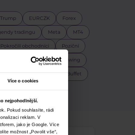
 Trump
EURCZK
Forex
endy tradingu
Meta
MT4
Pokročilí obchodníci
Poziční
Scalping
Stříbro
Swing
r
USDCZK
Warren Buffet
Více o cookies
M
o nejpohodlnější.
k. Pokud souhlasíte, rádi
onalizaci reklam. V
tforem, jako je Google. Více
olíte možnost „Povolit vše“,