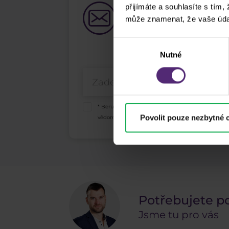
přijímáte a souhlasíte s tím,
Odběr newslett
může znamenat, že vaše úda
Co nového v Purple Tradin
Výběr
Nutné
souhlasu
* Beru na vědomí a přijímám, že mé osobní údaje
Povolit pouze nezbytné 
vědomí a přijímám
informace o pořizování audio
Potřebujete p
Jsme tu pro vás