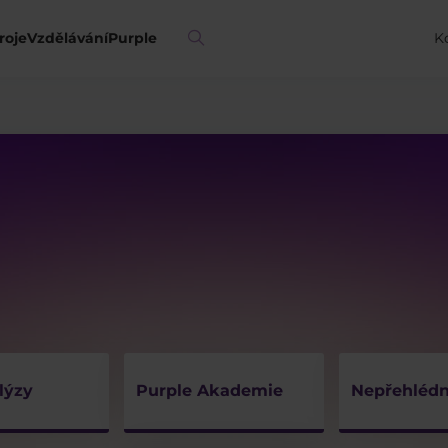
roje
Vzdělávání
Purple
K
lýzy
Purple Akademie
Nepřehlédn