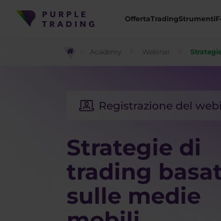
Offerta
Trading
Strumenti
F
Academy
Webinar
Strategi
Strategie di
trading basa
sulle medie
mobili