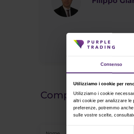
Filippo Gia
Consenso
Utilizziamo i cookie per ren
Compila il modulo e
Utilizziamo i cookie necessar
altri cookie per analizzare le
preferenze, potremmo anche el
sulle vostre scelte, consultat
Selezione