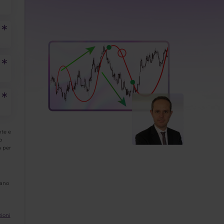
nte e
o
à per
gano
zioni