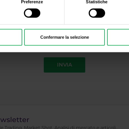
Preferenze
Statistiche
 e fornisco il mio esplicito consenso a essere contattato telefonicamente da un rappres
no trattati in conformità con
l’informativa sulla privacy
, inclusi i (suoi) scopi di marketi
 le divulgazioni sui rischi
.
Confermare la selezione
INVIA
ewsletter
 Trading, Market Shot, Analisi di mercato e articoli...