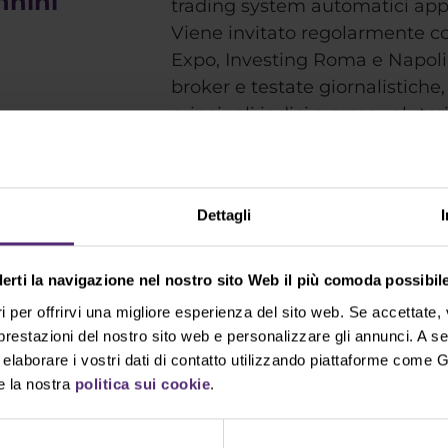
nnini
trading system automatici appli
Viene invitato regolarmente co
Expo, Investing Roma e Napoli
broker e testate giornalistiche,
principali indici e cross valutar
formativi, sia dal vivo che on-li
Dettagli
derti la navigazione nel nostro sito Web il più comoda possibile
 ottieni la registrazione d
i per offrirvi una migliore esperienza del sito web. Se accettate
 prestazioni del nostro sito web e personalizzare gli annunci. A s
aborare i vostri dati di contatto utilizzando piattaforme come G
e la nostra
politica sui cookie
.
+39