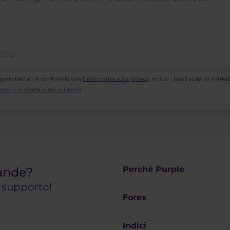
ngano trattati in conformità con
l’informativa sulla privacy
, inclusi i (suoi) scopi di mar
enze e le divulgazioni sui rischi
.
Perché Purple
ande?
o supporto!
Forex
Indici