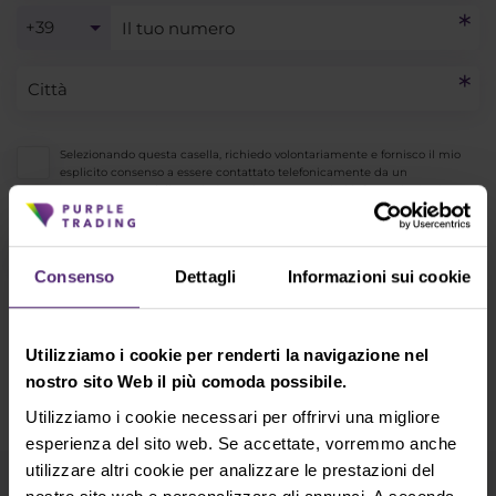
+39
Selezionando questa casella, richiedo volontariamente e fornisco il mio
esplicito consenso a essere contattato telefonicamente da un
rappresentante della Società per ricevere maggiori informazioni sui
prodotti e servizi della Società.
* Riconosco e accetto che i miei dati personali vengano trattati in
conformità con
l’informativa sulla privacy
, inclusi i (suoi) scopi di
Consenso
Dettagli
Informazioni sui cookie
marketing e di promozione. Inoltre riconosco e accetto anche la politica
sulle registrazioni
audiovisive
e le
avvertenze e le divulgazioni sui rischi
.
Utilizziamo i cookie per renderti la navigazione nel
INVIA
nostro sito Web il più comoda possibile.
Utilizziamo i cookie necessari per offrirvi una migliore
esperienza del sito web. Se accettate, vorremmo anche
utilizzare altri cookie per analizzare le prestazioni del