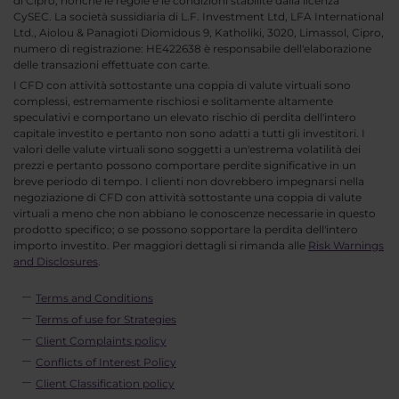
di Cipro, nonché le regole e le condizioni stabilite dalla licenza
CySEC. La società sussidiaria di L.F. Investment Ltd, LFA International
Ltd., Aiolou & Panagioti Diomidous 9, Katholiki, 3020, Limassol, Cipro,
numero di registrazione: HE422638 è responsabile dell'elaborazione
delle transazioni effettuate con carte.
I CFD con attività sottostante una coppia di valute virtuali sono
complessi, estremamente rischiosi e solitamente altamente
speculativi e comportano un elevato rischio di perdita dell'intero
capitale investito e pertanto non sono adatti a tutti gli investitori. I
valori delle valute virtuali sono soggetti a un'estrema volatilità dei
prezzi e pertanto possono comportare perdite significative in un
breve periodo di tempo. I clienti non dovrebbero impegnarsi nella
negoziazione di CFD con attività sottostante una coppia di valute
virtuali a meno che non abbiano le conoscenze necessarie in questo
prodotto specifico; o se possono sopportare la perdita dell'intero
importo investito. Per maggiori dettagli si rimanda alle
Risk Warnings
and Disclosures
.
Terms and Conditions
Terms of use for Strategies
Client Complaints policy
Conflicts of Interest Policy
Client Classification policy