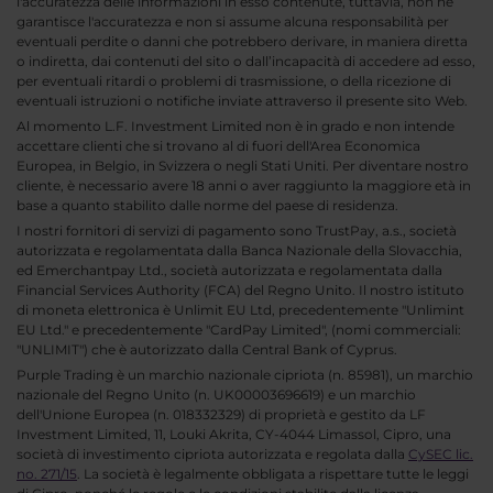
l'accuratezza delle informazioni in esso contenute, tuttavia, non ne
garantisce l'accuratezza e non si assume alcuna responsabilità per
eventuali perdite o danni che potrebbero derivare, in maniera diretta
o indiretta, dai contenuti del sito o dall’incapacità di accedere ad esso,
per eventuali ritardi o problemi di trasmissione, o della ricezione di
eventuali istruzioni o notifiche inviate attraverso il presente sito Web.
Al momento L.F. Investment Limited non è in grado e non intende
accettare clienti che si trovano al di fuori dell'Area Economica
Europea, in Belgio, in Svizzera o negli Stati Uniti. Per diventare nostro
cliente, è necessario avere 18 anni o aver raggiunto la maggiore età in
base a quanto stabilito dalle norme del paese di residenza.
I nostri fornitori di servizi di pagamento sono TrustPay, a.s., società
autorizzata e regolamentata dalla Banca Nazionale della Slovacchia,
ed Emerchantpay Ltd., società autorizzata e regolamentata dalla
Financial Services Authority (FCA) del Regno Unito. Il nostro istituto
di moneta elettronica è Unlimit EU Ltd, precedentemente "Unlimint
EU Ltd." e precedentemente "CardPay Limited", (nomi commerciali:
"UNLIMIT") che è autorizzato dalla Central Bank of Cyprus.
Purple Trading è un marchio nazionale cipriota (n. 85981), un marchio
nazionale del Regno Unito (n. UK00003696619) e un marchio
dell'Unione Europea (n. 018332329) di proprietà e gestito da LF
Investment Limited, 11, Louki Akrita, CY-4044 Limassol, Cipro, una
società di investimento cipriota autorizzata e regolata dalla
CySEC lic.
no. 271/15
. La società è legalmente obbligata a rispettare tutte le leggi