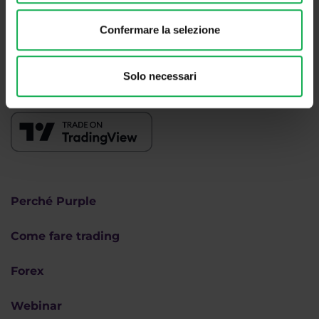
+420 228 884 711
Lun - Ven, dalle 8 alle 16h (CET)
Confermare la selezione
Siamo
#purpletrading
Solo necessari
Perché Purple
Come fare trading
Forex
Webinar