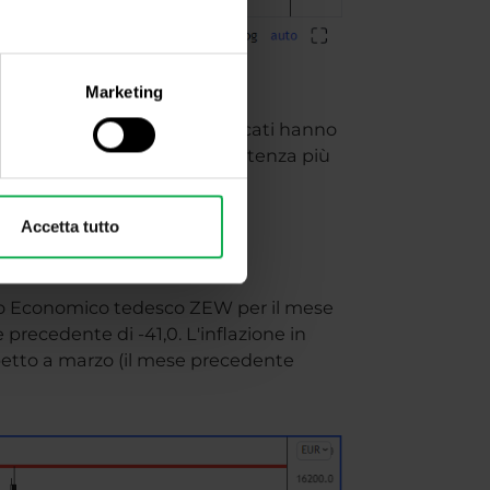
Marketing
denza al ribasso, poiché i mercati hanno
ici H4 e giornalieri. La resistenza più
è a 3.860 - 3.900.
Accetta tutto
nto Economico tedesco ZEW per il mese
precedente di -41,0. L'inflazione in
spetto a marzo (il mese precedente