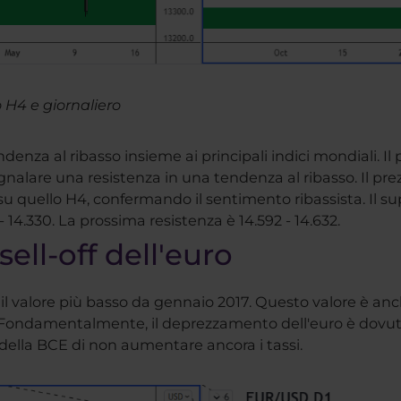
 H4 e giornaliero
denza al ribasso insieme ai principali indici mondiali. I
nalare una resistenza in una tendenza al ribasso. Il prez
 su quello H4, confermando il sentimento ribassista. Il su
- 14.330. La prossima resistenza è 14.592 - 14.632.
ell-off dell'euro
o, il valore più basso da gennaio 2017. Questo valore è an
. Fondamentalmente, il deprezzamento dell'euro è dovuto a
a della BCE di non aumentare ancora i tassi.