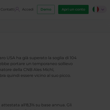
Contatti
Accedi
Demo
Apri un conto
aro USA ha già superato la soglia di 104
otrebbe portare un temporaneo sollievo
natore della CNB Ales Michl,
ra quindi essere vicino al suo picco.
è attestata all'8,3% su base annua. Gli