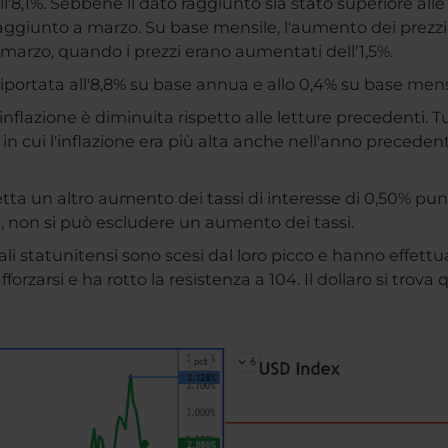
ell'8,1%. Sebbene il dato raggiunto sia stato superiore al
% raggiunto a marzo. Su base mensile, l'aumento dei prezzi 
i marzo, quando i prezzi erano aumentati dell'1,5%.
 riportata all'8,8% su base annua e allo 0,4% su base mensi
'inflazione è diminuita rispetto alle letture precedenti. 
in cui l'inflazione era più alta anche nell'anno precede
etta un altro aumento dei tassi di interesse di 0,50% pun
, non si può escludere un aumento dei tassi.
i statunitensi sono scesi dal loro picco e hanno effettua
orzarsi e ha rotto la resistenza a 104. Il dollaro si trova 