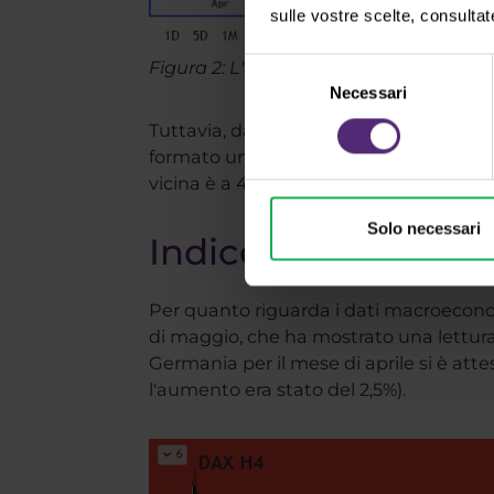
sulle vostre scelte, consultat
Figura 2: L'SP 500 sul grafico H4 e D1
Selezione
Necessari
del
consenso
Tuttavia, dal punto di vista dell'analis
formato un minimo inferiore e si trovano
vicina è a 4040-4070. La prossima resist
Solo necessari
Indice DAX tedesc
Per quanto riguarda i dati macroecono
di maggio, che ha mostrato una lettura 
Germania per il mese di aprile si è at
l'aumento era stato del 2,5%).