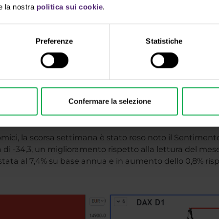
e la nostra
politica sui cookie
.
Preferenze
Statistiche
i tecnica, l'indice statunitense SP 500 rimane in una ten
 al di sotto delle medie mobili SMA 100 e EMA 50 sui graf
enza è a 4.140 e soprattutto a 4.293 - 4.300. Il supporto 
Confermare la selezione
o
mici, la scorsa settimana è stato reso noto il Sentime
di -34,3, un miglioramento rispetto alla lettura del mese 
testata al 7,4% su base annua e in aumento dello 0,8% ri