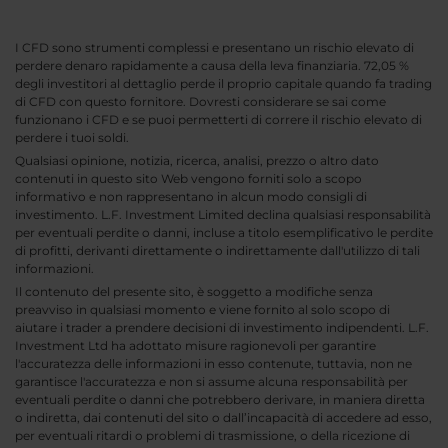
I CFD sono strumenti complessi e presentano un rischio elevato di
perdere denaro rapidamente a causa della leva finanziaria. 72,05 %
degli investitori al dettaglio perde il proprio capitale quando fa trading
di CFD con questo fornitore. Dovresti considerare se sai come
funzionano i CFD e se puoi permetterti di correre il rischio elevato di
perdere i tuoi soldi.
Qualsiasi opinione, notizia, ricerca, analisi, prezzo o altro dato
contenuti in questo sito Web vengono forniti solo a scopo
informativo e non rappresentano in alcun modo consigli di
investimento. L.F. Investment Limited declina qualsiasi responsabilità
per eventuali perdite o danni, incluse a titolo esemplificativo le perdite
di profitti, derivanti direttamente o indirettamente dall'utilizzo di tali
informazioni.
Il contenuto del presente sito, è soggetto a modifiche senza
preavviso in qualsiasi momento e viene fornito al solo scopo di
aiutare i trader a prendere decisioni di investimento indipendenti. L.F.
Investment Ltd ha adottato misure ragionevoli per garantire
l'accuratezza delle informazioni in esso contenute, tuttavia, non ne
garantisce l'accuratezza e non si assume alcuna responsabilità per
eventuali perdite o danni che potrebbero derivare, in maniera diretta
o indiretta, dai contenuti del sito o dall’incapacità di accedere ad esso,
per eventuali ritardi o problemi di trasmissione, o della ricezione di