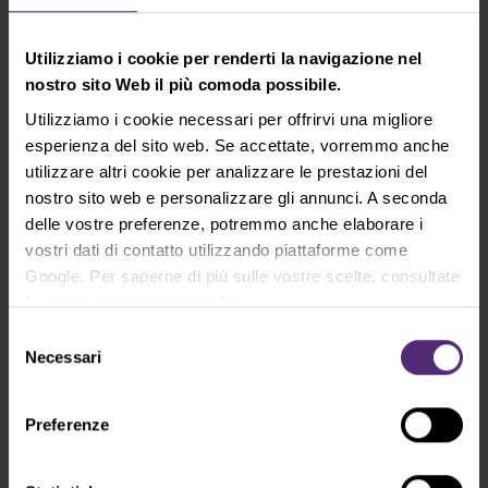
1,1120 rispetto al dollaro. Alla fine, però, l'euro ha
chiuso la seduta intorno all'1,10.
Utilizziamo i cookie per renderti la navigazione nel
La ragione di questa inversione è che l'inasprimento
nostro sito Web il più comoda possibile.
in un momento in cui l'economia sta rallentando
potrebbe portare alla stagflazione. Anche i forti dati
Utilizziamo i cookie necessari per offrirvi una migliore
sull'inflazione negli Stati Uniti hanno contribuito alla
esperienza del sito web. Se accettate, vorremmo anche
svendita dell'euro. Gli Stati Uniti sono anche molto
utilizzare altri cookie per analizzare le prestazioni del
meno vulnerabili alle sanzioni contro la Russia
nostro sito web e personalizzare gli annunci. A seconda
rispetto all'Europa.
delle vostre preferenze, potremmo anche elaborare i
vostri dati di contatto utilizzando piattaforme come
Google. Per saperne di più sulle vostre scelte, consultate
la nostra
politica sui cookie
.
Selezione
Necessari
del
consenso
Preferenze