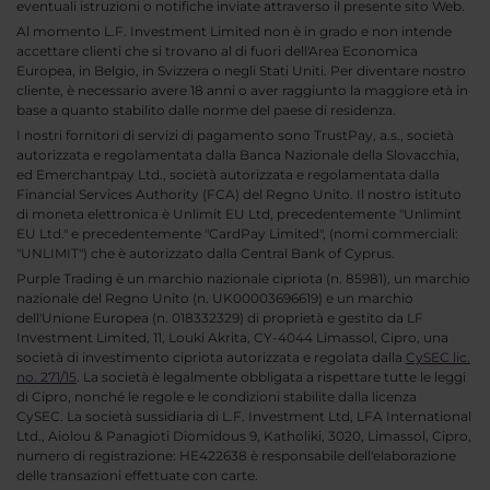
eventuali istruzioni o notifiche inviate attraverso il presente sito Web.
Al momento L.F. Investment Limited non è in grado e non intende
accettare clienti che si trovano al di fuori dell'Area Economica
Europea, in Belgio, in Svizzera o negli Stati Uniti. Per diventare nostro
cliente, è necessario avere 18 anni o aver raggiunto la maggiore età in
base a quanto stabilito dalle norme del paese di residenza.
I nostri fornitori di servizi di pagamento sono TrustPay, a.s., società
autorizzata e regolamentata dalla Banca Nazionale della Slovacchia,
ed Emerchantpay Ltd., società autorizzata e regolamentata dalla
Financial Services Authority (FCA) del Regno Unito. Il nostro istituto
di moneta elettronica è Unlimit EU Ltd, precedentemente "Unlimint
EU Ltd." e precedentemente "CardPay Limited", (nomi commerciali:
"UNLIMIT") che è autorizzato dalla Central Bank of Cyprus.
Purple Trading è un marchio nazionale cipriota (n. 85981), un marchio
nazionale del Regno Unito (n. UK00003696619) e un marchio
dell'Unione Europea (n. 018332329) di proprietà e gestito da LF
Investment Limited, 11, Louki Akrita, CY-4044 Limassol, Cipro, una
società di investimento cipriota autorizzata e regolata dalla
CySEC lic.
no. 271/15
. La società è legalmente obbligata a rispettare tutte le leggi
di Cipro, nonché le regole e le condizioni stabilite dalla licenza
CySEC. La società sussidiaria di L.F. Investment Ltd, LFA International
Ltd., Aiolou & Panagioti Diomidous 9, Katholiki, 3020, Limassol, Cipro,
numero di registrazione: HE422638 è responsabile dell'elaborazione
delle transazioni effettuate con carte.