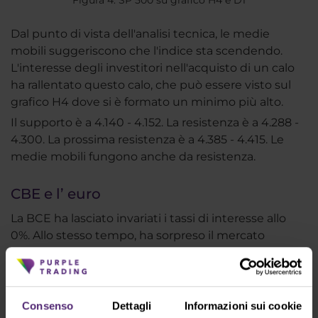
Dal punto di vista dell'analisi tecnica, le medie
mobili suggeriscono che l'indice sta scendendo.
L'interesse degli investitori nell'acquisto di un calo
ha rallentato questo calo, che può essere visto sul
grafico H4 dove si è formato un minimo più alto.
Il supporto è a 4.140 - 4.152. La resistenza è a 4.288 -
4.300. La prossima resistenza è a 4.385 - 4.415. Le
medie mobili fungono anche da resistenza.
CBE e l’ euro
La BCE ha lasciato invariati i tassi di interesse allo
0%. Allo stesso tempo, ha sorpreso il mercato
terminando il suo programma di acquisto di
obbligazioni nel terzo trimestre, prima delle
previsioni precedenti. La reazione alla notizia è stata
un forte apprezzamento dell'euro che è balzato a
Consenso
Dettagli
Informazioni sui cookie