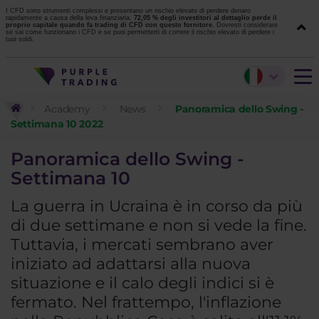
I CFD sono strumenti complessi e presentano un rischio elevato di perdere denaro
rapidamente a causa della leva finanziaria.
72,05 % degli investitori al dettaglio perde il
proprio capitale quando fa trading di CFD con questo fornitore.
Dovresti considerare
se sai come funzionano i CFD e se puoi permetterti di correre il rischio elevato di perdere i
tuoi soldi.
Academy
News
Panoramica dello Swing -
Settimana 10 2022
Panoramica dello Swing -
Settimana 10
La guerra in Ucraina è in corso da più
di due settimane e non si vede la fine.
Tuttavia, i mercati sembrano aver
iniziato ad adattarsi alla nuova
situazione e il calo degli indici si è
fermato. Nel frattempo, l'inflazione