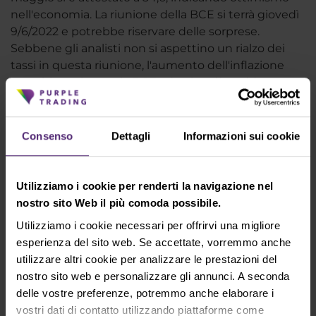
nell'economia. La riunione della BCE si terrà giovedì
9/6/2022 e potrebbe riservare delle sorprese.
Sebbene gli analisti non si aspettino un rialzo dei
tassi in questa riunione, l'aumento dell'inflazione
potrebbe spingere la BCE ad agire più rapidamente.
Consenso
Dettagli
Informazioni sui cookie
Utilizziamo i cookie per renderti la navigazione nel
nostro sito Web il più comoda possibile.
Utilizziamo i cookie necessari per offrirvi una migliore
esperienza del sito web. Se accettate, vorremmo anche
utilizzare altri cookie per analizzare le prestazioni del
nostro sito web e personalizzare gli annunci. A seconda
Figura 4: La coppia EUR/USD sul grafico H4 e
delle vostre preferenze, potremmo anche elaborare i
giornaliero
vostri dati di contatto utilizzando piattaforme come