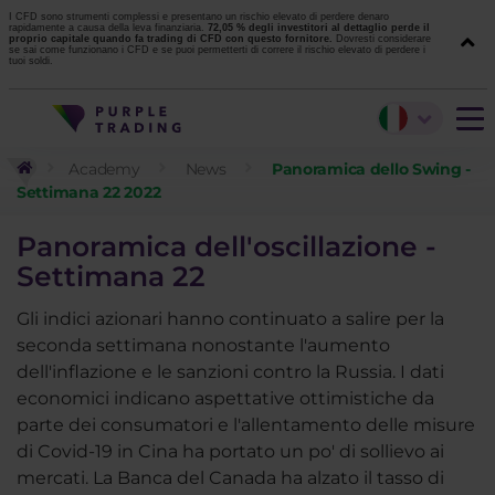
I CFD sono strumenti complessi e presentano un rischio elevato di perdere denaro
rapidamente a causa della leva finanziaria.
72,05 % degli investitori al dettaglio perde il
proprio capitale quando fa trading di CFD con questo fornitore.
Dovresti considerare
se sai come funzionano i CFD e se puoi permetterti di correre il rischio elevato di perdere i
tuoi soldi.
Academy
News
Panoramica dello Swing -
Settimana 22 2022
Panoramica dell'oscillazione -
Settimana 22
Gli indici azionari hanno continuato a salire per la
seconda settimana nonostante l'aumento
dell'inflazione e le sanzioni contro la Russia. I dati
economici indicano aspettative ottimistiche da
parte dei consumatori e l'allentamento delle misure
di Covid-19 in Cina ha portato un po' di sollievo ai
mercati. La Banca del Canada ha alzato il tasso di