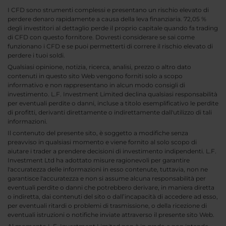
I CFD sono strumenti complessi e presentano un rischio elevato di
perdere denaro rapidamente a causa della leva finanziaria. 72,05 %
degli investitori al dettaglio perde il proprio capitale quando fa trading
di CFD con questo fornitore. Dovresti considerare se sai come
funzionano i CFD e se puoi permetterti di correre il rischio elevato di
perdere i tuoi soldi.
Qualsiasi opinione, notizia, ricerca, analisi, prezzo o altro dato
contenuti in questo sito Web vengono forniti solo a scopo
informativo e non rappresentano in alcun modo consigli di
investimento. L.F. Investment Limited declina qualsiasi responsabilità
per eventuali perdite o danni, incluse a titolo esemplificativo le perdite
di profitti, derivanti direttamente o indirettamente dall'utilizzo di tali
informazioni.
Il contenuto del presente sito, è soggetto a modifiche senza
preavviso in qualsiasi momento e viene fornito al solo scopo di
aiutare i trader a prendere decisioni di investimento indipendenti. L.F.
Investment Ltd ha adottato misure ragionevoli per garantire
l'accuratezza delle informazioni in esso contenute, tuttavia, non ne
garantisce l'accuratezza e non si assume alcuna responsabilità per
eventuali perdite o danni che potrebbero derivare, in maniera diretta
o indiretta, dai contenuti del sito o dall’incapacità di accedere ad esso,
per eventuali ritardi o problemi di trasmissione, o della ricezione di
eventuali istruzioni o notifiche inviate attraverso il presente sito Web.