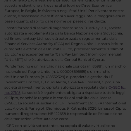
Al momento L.F. Investment Limited non è in grado e non intende
accettare clienti che si trovano al di fuori dell'Area Economica
Europea, in Belgio, in Svizzera o negli Stati Uniti. Per diventare nostro
cliente, è necessario avere 18 anni o aver raggiunto la maggiore età in
base a quanto stabilito dalle norme del paese di residenza.
I nostri fornitori di servizi di pagamento sono TrustPay, a.s., società
autorizzata e regolamentata dalla Banca Nazionale della Slovacchia,
ed Emerchantpay Ltd., società autorizzata e regolamentata dalla
Financial Services Authority (FCA) del Regno Unito. Il nostro istituto
di moneta elettronica è Unlimit EU Ltd, precedentemente "Unlimint
EU Ltd." e precedentemente "CardPay Limited", (nomi commerciali:
"UNLIMIT") che è autorizzato dalla Central Bank of Cyprus.
Purple Trading è un marchio nazionale cipriota (n. 85981), un marchio
nazionale del Regno Unito (n. UK00003696619) e un marchio
dell'Unione Europea (n. 018332329) di proprietà e gestito da LF
Investment Limited, 11, Louki Akrita, CY-4044 Limassol, Cipro, una
società di investimento cipriota autorizzata e regolata dalla
CySEC lic.
no. 271/15
. La società è legalmente obbligata a rispettare tutte le leggi
di Cipro, nonché le regole e le condizioni stabilite dalla licenza
CySEC. La società sussidiaria di L.F. Investment Ltd, LFA International
Ltd., Aiolou & Panagioti Diomidous 9, Katholiki, 3020, Limassol, Cipro,
numero di registrazione: HE422638 è responsabile dell'elaborazione
delle transazioni effettuate con carte.
I CFD con attività sottostante una coppia di valute virtuali sono
complessi, estremamente rischiosi e solitamente altamente