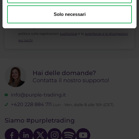
Solo necessari
* Riconosco e accetto che i miei dati personali vengano trattati in
conformità con
l’informativa sulla privacy
, inclusi i (suoi) scopi di
marketing e di promozione. Inoltre riconosco e accetto anche la
politica sulle registrazioni
audiovisive
e le
avvertenze e le divulgazioni
sui rischi
.
Hai delle domande?
Contatta il nostro supporto!
info@purple-trading.it
+420 228 884 711
Lun - Ven, dalle 8 alle 16h (CET)
Siamo
#purpletrading