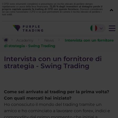
I CFD sono strumenti complessi e presentano un rischio elevato di perdere denaro
rapidamente a causa della leva finanziaria.
72,05 % degli investitori al dettaglio perde il
proprio capitale quando fa trading di CFD con questo fornitore.
Dovresti considerare
se sai come funzionano i CFD e se puoi permetterti di correre il rischio elevato di perdere i
tuoi soldi.
Academy
News
Intervista con un fornitore
di strategia - Swing Trading
Intervista con un fornitore di
strategia - Swing Trading
Come sei arrivato al trading per la prima volta?
Con quali mercati hai iniziato?
Ho conosciuto il mondo del trading tramite un
amico e ho cominciato a lavorare con forex, indici e
commodity dal primo momento che iniziai a