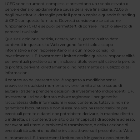
I CFD sono strumenti complessi e presentano un rischio elevato di
perdere denaro rapidamente a causa della leva finanziaria. 72,05 %
degli investitori al dettaglio perde il proprio capitale quando fa trading
di CFD con questo fornitore. Dovresti considerare se sai come
funzionano i CFD e se puoi permetterti di correre il rischio elevato di
perdere i tuoi soldi.
Qualsiasi opinione, notizia, ricerca, analisi, prezzo o altro dato
contenuti in questo sito Web vengono forniti solo a scopo
informativo e non rappresentano in alcun modo consigli di
investimento. L.F. Investment Limited declina qualsiasi responsabilità
per eventuali perdite o danni, incluse a titolo esemplificativo le perdite
di profitti, derivanti direttamente o indirettamente dall'utilizzo di tali
informazioni.
Il contenuto del presente sito, è soggetto a modifiche senza
preavviso in qualsiasi momento e viene fornito al solo scopo di
aiutare i trader a prendere decisioni di investimento indipendenti. L.F.
Investment Ltd ha adottato misure ragionevoli per garantire
l'accuratezza delle informazioni in esso contenute, tuttavia, non ne
garantisce l'accuratezza e non si assume alcuna responsabilità per
eventuali perdite o danni che potrebbero derivare, in maniera diretta
o indiretta, dai contenuti del sito o dall’incapacità di accedere ad esso,
per eventuali ritardi o problemi di trasmissione, o della ricezione di
eventuali istruzioni o notifiche inviate attraverso il presente sito Web.
Al momento L.F. Investment Limited non è in grado e non intende