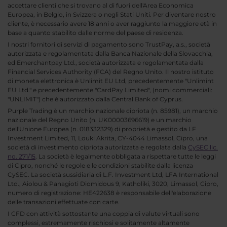
accettare clienti che si trovano al di fuori dell'Area Economica
Europea, in Belgio, in Svizzera o negli Stati Uniti. Per diventare nostro
cliente, è necessario avere 18 anni o aver raggiunto la maggiore età in
base a quanto stabilito dalle norme del paese di residenza.
I nostri fornitori di servizi di pagamento sono TrustPay, a.s., società
autorizzata e regolamentata dalla Banca Nazionale della Slovacchia,
ed Emerchantpay Ltd., società autorizzata e regolamentata dalla
Financial Services Authority (FCA) del Regno Unito. Il nostro istituto
di moneta elettronica è Unlimit EU Ltd, precedentemente "Unlimint
EU Ltd." e precedentemente "CardPay Limited", (nomi commerciali:
"UNLIMIT") che è autorizzato dalla Central Bank of Cyprus.
Purple Trading è un marchio nazionale cipriota (n. 85981), un marchio
nazionale del Regno Unito (n. UK00003696619) e un marchio
dell'Unione Europea (n. 018332329) di proprietà e gestito da LF
Investment Limited, 11, Louki Akrita, CY-4044 Limassol, Cipro, una
società di investimento cipriota autorizzata e regolata dalla
CySEC lic.
no. 271/15
. La società è legalmente obbligata a rispettare tutte le leggi
di Cipro, nonché le regole e le condizioni stabilite dalla licenza
CySEC. La società sussidiaria di L.F. Investment Ltd, LFA International
Ltd., Aiolou & Panagioti Diomidous 9, Katholiki, 3020, Limassol, Cipro,
numero di registrazione: HE422638 è responsabile dell'elaborazione
delle transazioni effettuate con carte.
I CFD con attività sottostante una coppia di valute virtuali sono
complessi, estremamente rischiosi e solitamente altamente