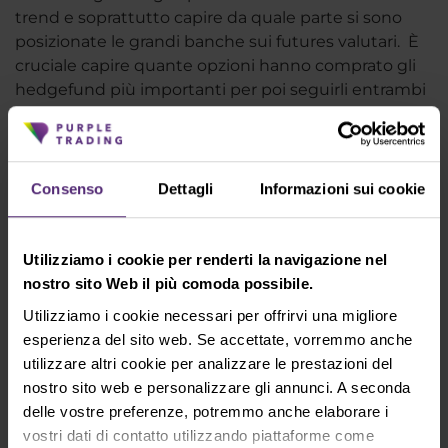
trend e soprattutto capire da quale parte si sono
posizionate le grandi banche sui futures valutari. È
cruciale capire quante opzioni hanno comprato gli
hedgefund più importanti per poi seguirli entrambi
armonicamente tramite il forex. In pratica, la
strategia è basata sulla semplicità, grafici puliti da
indicatori, costanza, pazienza ed è accompagnata
dalla strategia degli istituzionali.
Consenso
Dettagli
Informazioni sui cookie
Swing Trading si è comportato molto bene negli
ultimi due mesi. Hai apportato modifiche alla tua
Utilizziamo i cookie per renderti la navigazione nel
strategia per quanto riguarda l'attuale situazione
nostro sito Web il più comoda possibile.
globale e l'enorme volatilità osservata nei
Utilizziamo i cookie necessari per offrirvi una migliore
mercati?
esperienza del sito web. Se accettate, vorremmo anche
Non ho apportato nessuna modifica alla strategia in
utilizzare altri cookie per analizzare le prestazioni del
questo periodo particolare di mercato. Ho solo
nostro sito web e personalizzare gli annunci. A seconda
abbassato la leva.
delle vostre preferenze, potremmo anche elaborare i
vostri dati di contatto utilizzando piattaforme come