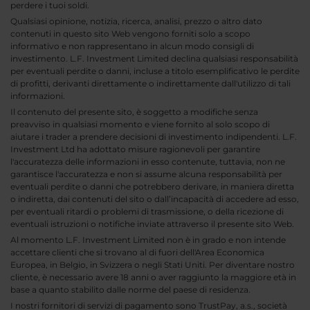
perdere i tuoi soldi.
Qualsiasi opinione, notizia, ricerca, analisi, prezzo o altro dato
contenuti in questo sito Web vengono forniti solo a scopo
informativo e non rappresentano in alcun modo consigli di
investimento. L.F. Investment Limited declina qualsiasi responsabilità
per eventuali perdite o danni, incluse a titolo esemplificativo le perdite
di profitti, derivanti direttamente o indirettamente dall'utilizzo di tali
informazioni.
Il contenuto del presente sito, è soggetto a modifiche senza
preavviso in qualsiasi momento e viene fornito al solo scopo di
aiutare i trader a prendere decisioni di investimento indipendenti. L.F.
Investment Ltd ha adottato misure ragionevoli per garantire
l'accuratezza delle informazioni in esso contenute, tuttavia, non ne
garantisce l'accuratezza e non si assume alcuna responsabilità per
eventuali perdite o danni che potrebbero derivare, in maniera diretta
o indiretta, dai contenuti del sito o dall’incapacità di accedere ad esso,
per eventuali ritardi o problemi di trasmissione, o della ricezione di
eventuali istruzioni o notifiche inviate attraverso il presente sito Web.
Al momento L.F. Investment Limited non è in grado e non intende
accettare clienti che si trovano al di fuori dell'Area Economica
Europea, in Belgio, in Svizzera o negli Stati Uniti. Per diventare nostro
cliente, è necessario avere 18 anni o aver raggiunto la maggiore età in
base a quanto stabilito dalle norme del paese di residenza.
I nostri fornitori di servizi di pagamento sono TrustPay, a.s., società