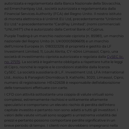
autorizzata e regolamentata dalla Banca Nazionale della Slovacchia,
ed Emerchantpay Ltd., società autorizzata e regolamentata dalla
Financial Services Authority (FCA) del Regno Unito. Il nostro istituto
di moneta elettronica è Unlimit EU Ltd, precedentemente "Unlimint
EU Ltd." e precedentemente "CardPay Limited", (nomi commerciali:
"UNLIMIT") che è autorizzato dalla Central Bank of Cyprus.
Purple Trading è un marchio nazionale cipriota (n. 85981), un marchio
nazionale del Regno Unito (n. UK00003696619) e un marchio
dell'Unione Europea (n. 018332329) di proprietà e gestito da LF
Investment Limited, 11, Louki Akrita, CY-4044 Limassol, Cipro, una
società di investimento cipriota autorizzata e regolata dalla
CySEC lic.
no. 271/15
. La società è legalmente obbligata a rispettare tutte le leggi
di Cipro, nonché le regole e le condizioni stabilite dalla licenza
CySEC. La società sussidiaria di L.F. Investment Ltd, LFA International
Ltd., Aiolou & Panagioti Diomidous 9, Katholiki, 3020, Limassol, Cipro,
numero di registrazione: HE422638 è responsabile dell'elaborazione
delle transazioni effettuate con carte.
I CFD con attività sottostante una coppia di valute virtuali sono
complessi, estremamente rischiosi e solitamente altamente
speculativi e comportano un elevato rischio di perdita dell'intero
capitale investito e pertanto non sono adatti a tutti gli investitori. I
valori delle valute virtuali sono soggetti a un'estrema volatilità dei
prezzi e pertanto possono comportare perdite significative in un
breve periodo di tempo. I clienti non dovrebbero impegnarsi nella