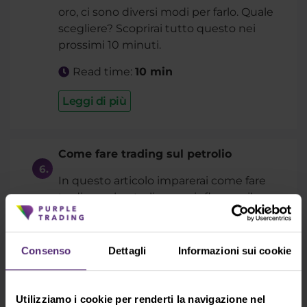
oro, ci sono diversi modi per farlo. Quale
scegliere? Scoprirai tutto questo nei
prossimi 10 minuti.
Read time:
10 min
Leggi di più
Come fare trading sul petrolio
In questo articolo imparerai come fare
trading sul petrolio, cosa influenza il
prezzo del petrolio e perché il petrolio è
uno strumento di trading così popolare.
Consenso
Dettagli
Informazioni sui cookie
Read time:
10 min
Contains
video
Utilizziamo i cookie per renderti la navigazione nel
Leggi di più