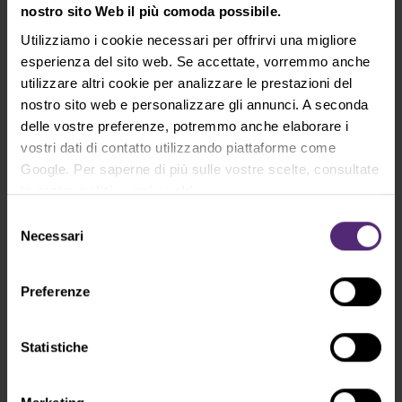
nostro sito Web il più comoda possibile.
Utilizziamo i cookie necessari per offrirvi una migliore
esperienza del sito web. Se accettate, vorremmo anche
utilizzare altri cookie per analizzare le prestazioni del
nostro sito web e personalizzare gli annunci. A seconda
Torna alla panoramica degli argomenti
delle vostre preferenze, potremmo anche elaborare i
vostri dati di contatto utilizzando piattaforme come
Google. Per saperne di più sulle vostre scelte, consultate
la nostra
politica sui cookie
.
Selezione
Iscrizione alla Newsletter
Necessari
del
Cosa c'è di nuovo in Purple Trading, Market
Shot, Analisi di mercato e articoli...
consenso
Preferenze
Iscriviti
Statistiche
* Riconosco e accetto che i miei dati personali vengano trattati in
conformità con
l’informativa sulla privacy
, inclusi i (suoi) scopi di
marketing e di promozione. Inoltre riconosco e accetto anche la