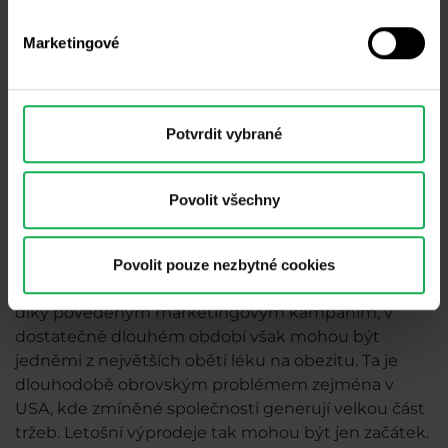
Marketingové
Potvrdit vybrané
Akcie Coca-Cola Company na D1 grafu, MT4
Povolit všechny
Po rozšíření léku na obezitu mohou tyty akcie
zaostávat za trhem dále
. Zmíněné společnosti
navíc nemají moc prostoru na expanze či
Povolit pouze nezbytné cookies
diverzifikace portfolií. Tržby sice mohou zvyšovat
díky povedeným marketingovým kampaním, v
dostatečně dlouhém období však mohou být
jedněmi z největších obětí léku na obezitu. Ta je
dlouhodobě obrovským problémem zejména v
USA, kde zmíněné společnosti generují velkou část
tržeb. Letošní výprodeje tak mohou být jen začátek.