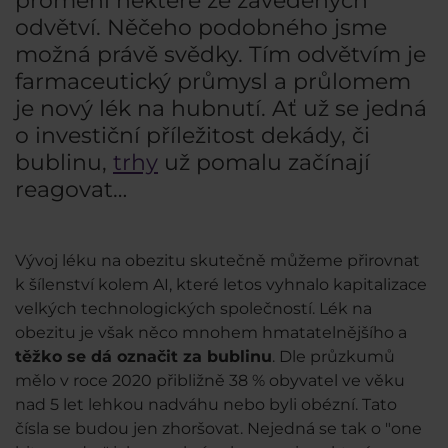
promění některé ze zavedených
odvětví. Něčeho podobného jsme
možná právě svědky. Tím odvětvím je
farmaceutický průmysl a průlomem
je nový lék na hubnutí. Ať už se jedná
o investiční příležitost dekády, či
bublinu,
trhy
už pomalu začínají
reagovat…
Vývoj léku na obezitu skutečně můžeme přirovnat
k šílenství kolem AI, které letos vyhnalo kapitalizace
velkých technologických společností. Lék na
obezitu je však něco mnohem hmatatelnějšího a
těžko se dá označit za bublinu
. Dle průzkumů
mělo v roce 2020 přibližně 38 % obyvatel ve věku
nad 5 let lehkou nadváhu nebo byli obézní. Tato
čísla se budou jen zhoršovat. Nejedná se tak o "one