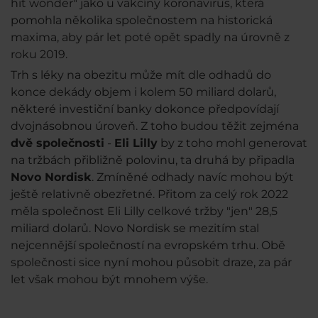
hit wonder" jako u vakcíny koronavirus, která
pomohla několika společnostem na historická
maxima, aby pár let poté opět spadly na úrovně z
roku 2019.
Trh s léky na obezitu může mít dle odhadů do
konce dekády objem i kolem 50 miliard dolarů,
některé investiční banky dokonce předpovídají
dvojnásobnou úroveň. Z toho budou těžit zejména
dvě společnosti
-
Eli Lilly
by z toho mohl generovat
na tržbách přibližně polovinu, ta druhá by připadla
Novo Nordisk
. Zmíněné odhady navíc mohou být
ještě relativně obezřetné. Přitom za celý rok 2022
měla společnost Eli Lilly celkové tržby "jen" 28,5
miliard dolarů. Novo Nordisk se mezitím stal
nejcennější společností na evropském trhu. Obě
společnosti sice nyní mohou působit draze, za pár
let však mohou být mnohem výše.