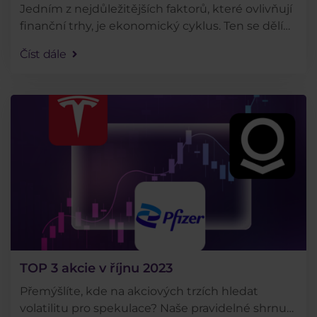
Jedním z nejdůležitějších faktorů, které ovlivňují
finanční trhy, je ekonomický cyklus. Ten se dělí
na několik fází, přičemž každá z nich má vliv na
Číst dále
nárůst či propad určitých skupin či typů . . .
TOP 3 akcie v říjnu 2023
Přemýšlíte, kde na akciových trzích hledat
volatilitu pro spekulace? Naše pravidelné shrnutí