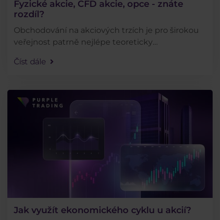
Fyzické akcie, CFD akcie, opce - znáte
rozdíl?
Obchodování na akciových trzích je pro širokou
veřejnost patrně nejlépe teoreticky
uchopitelnou disciplínou. Nakoupit levně a
Číst dále
prodat draze, tomu rozumí asi každý. Méně lidí
však ví, že . . .
Jak využít ekonomického cyklu u akcií?