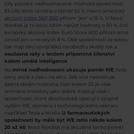
Lilly působit nadhodnoceně. Hodnota společnosti
Eli Lilly letos vzrostla o téměř 65 %, hlavní americký
akciový index S&P 500
přitom "jen" o 15 %. U Novo
Nordisk je to letos zatím nárůst hodnoty o 50 %, širší
evropský akciový index Euro Stoxx 600 přitom letos
vzrostl jen o necelých 8 %. Obě společnosti za sebou
tak mají díky vývojí léků na obezitu skvělý rok a
současná rally v lecčem připomíná šílenství
kolem umělé inteligence
.
Na
mírné nadhodnocení ukazuje poměr P/E
, tedy
ceny akcie a zisku na akcii. Zde sice neexistuje
žádná ideální hodnota, číslo kolem 20 je však
vnímáno investory jako dobré. Existují však i
společnosti, které dlouhodobě operují s výrazně
vyšším P/E, zejména z technologického sektoru -
například Tesla a Nvidia.
U farmaceutických
společností by mělo být P/E ratio někde kolem
20 až 40
. Novo Nordisk má aktuálně tento poměr