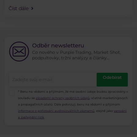
3 nejobchodovanějších akcií mezi klienty Purple
Číst dále
Trading za měsíc říjen vám napoví.
Odběr newsletteru
Co nového v Purple Trading, Market Shot,
podpultovky, tržní analýzy a články...
Odebírat
* Beru na vědomí a přijímám, že mé osobní údaje budou zpracovány v
souladu se
zásadami ochrany osobních údajů
, včetně marketingových
a propagačních účelů. Dále potvrzuji, beru na vědomí a přijímám
informace o pořizování audiovizuálních záznamů
, stejně jako
varování
a zveřejnění rizik
.