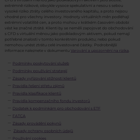
extrémně rizikové, obvykle vysoce spekulativní a nesou s sebou
vysoké riziko ztráty celého investovaného kapitálu, a proto nejsou
vhodné pro všechny investory. Hodnoty virtuálních měn podléhají
extrémní volatilitě cen, a proto mohou v krátkém časovém období
vést ke značné ztrátě. Klienti by se neměli zapojovat do obchodování
s CFD s virtuální měnou jako podkladovým aktivem, pokud nemají
potřebné znalosti v tomto konkrétním produktu; nebo pokud
nemohou unést ztrátu celé investované částky. Podrobnější
informace naleznete v dokumentu
Varování a upozornění na rizika
.
Podmínky poskytování služeb
Podmínky používání strategií
Zásady vyřizování stížností klientů
Pravidla řešení střetu zájmů
Pravidla klasifikace klientů
Pravidla kompenzačního fondu investorů
Dodatek k podmínkám pro obchodování s ETF
FATCA
Zásady provádění pokynů
Zásady ochrany osobních údajů
Používání cookies