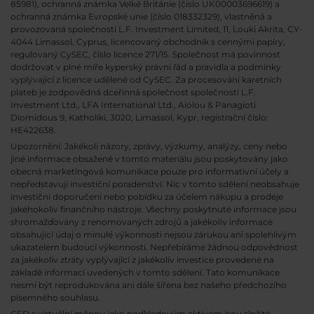
85981), ochranná známka Velké Británie (číslo UK00003696619) a
ochranná známka Evropské unie (číslo 018332329), vlastněná a
provozovaná společností L.F. Investment Limited, 11, Louki Akrita, CY-
4044 Limassol, Cyprus, licencovaný obchodník s cennými papíry,
regulovaný CySEC, číslo licence 271/15. Společnost má povinnost
dodržovat v plné míře kyperský právní řád a pravidla a podmínky
vyplývající z licence udělené od CySEC. Za procesování karetních
plateb je zodpovědná dceřinná společnost společnosti L.F.
Investment Ltd., LFA International Ltd., Aiolou & Panagioti
Diomidous 9, Katholiki, 3020, Limassol, Kypr, registrační číslo:
HE422638.
Upozornění: Jakékoli názory, zprávy, výzkumy, analýzy, ceny nebo
jiné informace obsažené v tomto materiálu jsou poskytovány jako
obecná marketingová komunikace pouze pro informativní účely a
nepředstavují investiční poradenství. Nic v tomto sdělení neobsahuje
investiční doporučení nebo pobídku za účelem nákupu a prodeje
jakéhokoliv finančního nástroje. Všechny poskytnuté informace jsou
shromažďovány z renomovaných zdrojů a jakékoliv informace
obsahující údaj o minulé výkonnosti nejsou zárukou ani spolehlivým
ukazatelem budoucí výkonnosti. Nepřebíráme žádnou odpovědnost
za jakékoliv ztráty vyplývající z jakékoliv investice provedené na
základě informací uvedených v tomto sdělení. Tato komunikace
nesmí být reprodukována ani dále šířena bez našeho předchozího
písemného souhlasu.
CFD s virtuální měnou jako podkladovým aktivem jsou složité,