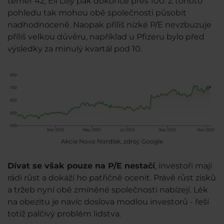
téměř 42, Eli Lilly pak dokonce přes 100. Z tohoto
pohledu tak mohou obě společnosti působit
nadhodnoceně. Naopak příliš nízké P/E nevzbuzuje
příliš velkou důvěru, například u Pfizeru bylo před
výsledky za minulý kvartál pod 10.
Akcie Novo Nordisk, zdroj: Google
Dívat se však pouze na P/E nestačí
, investoři mají
rádi růst a dokáží ho patřičně ocenit. Právě růst zisků
a tržeb nyní obě zmíněné společnosti nabízejí. Lék
na obezitu je navíc doslova modlou investorů - řeší
totiž palčivý problém lidstva.