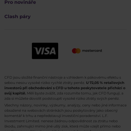
Pro novináře
Clash páry
CFD jsou složité finanční nástroje a vzhledem k pákovému efektu s
sebou nesou vysoké riziko rychlé ztráty peněz.
U 72,05 % retailových
investorů při obchodování s CFD u tohoto poskytovatele přichází o
svůj kapitál.
Měli byste zvážit, zda rozumíte tomu, jak CFD fungují, a
zda si můžete dovolit podstoupit vysoké riziko ztráty svých peněz.
Všechny názory, novinky, výzkumy, analýzy, ceny nebo jiné informace
obsažené na webovách stránkách jsou poskytovány jako obecný
komentář k trhu a nepředstavují investiční poradenství. L.F.
Investment Limited. nenese žádnou odpovědnost za ztrátu nebo
škodu, zahrnující mimo jiné ušlý zisk, která může vzejít přímo nebo