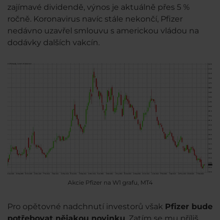
zajímavé dividendě, výnos je aktuálně přes 5 %
ročně. Koronavirus navíc stále nekončí, Pfizer
nedávno uzavřel smlouvu s americkou vládou na
dodávky dalších vakcín.
Akcie Pfizer na W1 grafu, MT4
Pro opětovné nadchnutí investorů však
Pfizer bude
potřebovat nějakou novinku
. Zatím se mu příliš