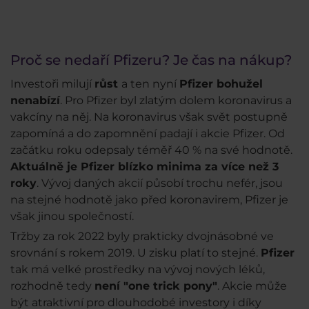
Proč se nedaří Pfizeru? Je čas na nákup?
Investoři milují
růst
a ten nyní
Pfizer bohužel
nenabízí
. Pro Pfizer byl zlatým dolem koronavirus a
vakcíny na něj. Na koronavirus však svět postupně
zapomíná a do zapomnění padají i akcie Pfizer. Od
začátku roku odepsaly téměř 40 % na své hodnotě.
Aktuálně je Pfizer blízko minima za více než 3
roky
. Vývoj daných akcií působí trochu nefér, jsou
na stejné hodnotě jako před koronavirem, Pfizer je
však jinou společností.
Tržby za rok 2022 byly prakticky dvojnásobné ve
srovnání s rokem 2019. U zisku platí to stejné.
Pfizer
tak má velké prostředky na vývoj nových léků,
rozhodně tedy
není "one trick pony"
. Akcie může
být atraktivní pro dlouhodobé investory i díky