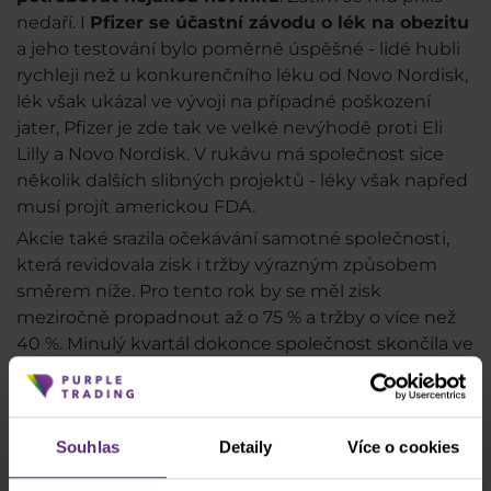
nedaří. I
Pfizer se účastní závodu o lék na obezitu
a jeho testování bylo poměrně úspěšné - lidé hubli
rychleji než u konkurenčního léku od Novo Nordisk,
lék však ukázal ve vývoji na případné poškození
jater, Pfizer je zde tak ve velké nevýhodě proti Eli
Lilly a Novo Nordisk. V rukávu má společnost sice
několik dalších slibných projektů - léky však napřed
musí projít americkou FDA.
Akcie také srazila očekávání samotné společnosti,
která revidovala zisk i tržby výrazným způsobem
směrem níže. Pro tento rok by se měl zisk
meziročně propadnout až o 75 % a tržby o více než
40 %. Minulý kvartál dokonce společnost skončila ve
ztrátě. Vzhledem k tomu nyní
Pfizer jako buy i
přes atraktivní kapitalizaci a dividendu označit
nemůžeme
. I přesto však akcie společnosti Pfizer
Souhlas
Detaily
Více o cookies
patřily mezi
Top 3 akcie v říjnu 2023
obchodované
našimi klienty, zejména kvůli jejich shortovacímu