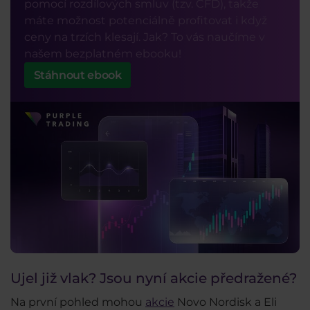
pomocí rozdílových smluv (tzv. CFD), takže
máte možnost potenciálně profitovat i když
ceny na trzích klesají. Jak? To vás naučíme v
našem bezplatném ebooku!
Stáhnout ebook
Ujel již vlak? Jsou nyní akcie předražené?
Na první pohled mohou
akcie
Novo Nordisk a Eli