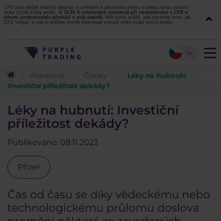
CFD jsou složité finanční nástroje a vzhledem k pákovému efektu s sebou nesou vysoké
riziko rychlé ztráty peněz.
U 72,05 % retailových investorů při obchodování s CFD u
tohoto poskytovatele přichází o svůj kapitál.
Měli byste zvážit, zda rozumíte tomu, jak
CFD fungují, a zda si můžete dovolit podstoupit vysoké riziko ztráty svých peněz.
Akademie
Články
Léky na hubnutí:
Investiční příležitost dekády?
Léky na hubnutí: Investiční
příležitost dekády?
Publikováno: 08.11.2023
Pfizer
Čas od času se díky vědeckému nebo
technologickému průlomu doslova