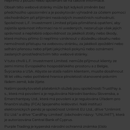
nepřímo z použití nebo spoléhání se na takové informace.
Obsah této webové stránky může být kdykoli změněn bez
předchozího upozornění a je poskytován výhradně za účelem pomoci
obchodníkům při přijímání nezávislých investičních rozhodnutí.
Společnost L.F. Investment Limited přijala přiměřená opatření, aby
zajistila správnost informací na ní uvedených, nezaručuje však jejich
správnost a nepřebírá odpovědnost za jakékoli ztráty nebo škody,
které mohou přímo či nepřímo vzniknout v důsledku obsahu nebo
nemožnosti přístupu na webovou stránku, za jakékoli zpoždění nebo
selhání přenosu nebo přijetí jakýchkoli pokynů nebo oznámení
zaslaných prostřednictvím této webové stránky.
V tuto chvíli L.F. Investment Limited. nemůže přijmout klienty ze
zemí mimo Evropského hospodářského prostoru a z Belgie,
Švýcarska a USA. Abyste se stal/a naším klientem, musíte dosáhnout
18 let věku nebo potřebné hranice plnoletosti stanovené právním
řádem země, kde žijete.
Našimi poskytovateli platebních služeb jsou společnosti TrustPay a.
s., která má povolení a je regulována Národní bankou Slovenska, a
Emerchantpay Ltd., která má povolení a je regulována Úřadem pro
finanční služby (FCA) Spojeného království. Naší institucí
elektronických peněz je společnost Unlimit EU Ltd., dříve "Unlimint
EU Ltd." a dříve "CardPay Limited", (obchodní názvy: "UNLIMIT"), která
je autorizována Central Bank of Cyprus.
Purple Trading je kyperská národní
ochranná známka (číslo