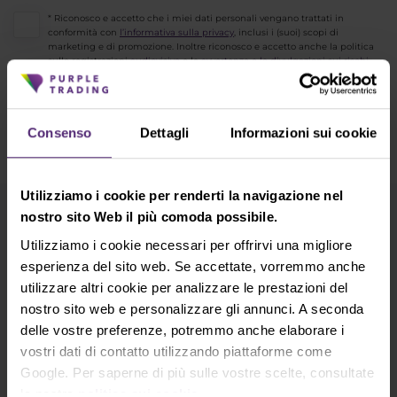
* Riconosco e accetto che i miei dati personali vengano trattati in
conformità con
l’informativa sulla privacy
, inclusi i (suoi) scopi di
marketing e di promozione. Inoltre riconosco e accetto anche la politica
sulle registrazioni
audiovisive
e le
avvertenze e le divulgazioni sui rischi
.
INVIA
Consenso
Dettagli
Informazioni sui cookie
Utilizziamo i cookie per renderti la navigazione nel
nostro sito Web il più comoda possibile.
Iscrizione alla Newsletter
Utilizziamo i cookie necessari per offrirvi una migliore
Cosa c'è di nuovo in Purple Trading, Market
esperienza del sito web. Se accettate, vorremmo anche
Shot, Analisi di mercato e articoli...
utilizzare altri cookie per analizzare le prestazioni del
nostro sito web e personalizzare gli annunci. A seconda
Iscriviti
delle vostre preferenze, potremmo anche elaborare i
vostri dati di contatto utilizzando piattaforme come
* Riconosco e accetto che i miei dati personali vengano trattati in
Google. Per saperne di più sulle vostre scelte, consultate
conformità con
l’informativa sulla privacy
, inclusi i (suoi) scopi di
la nostra
politica sui cookie
.