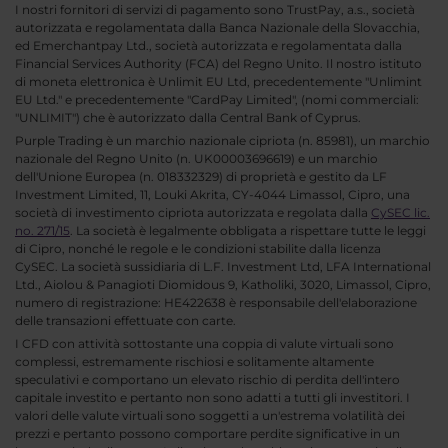
I nostri fornitori di servizi di pagamento sono TrustPay, a.s., società
autorizzata e regolamentata dalla Banca Nazionale della Slovacchia,
ed Emerchantpay Ltd., società autorizzata e regolamentata dalla
Financial Services Authority (FCA) del Regno Unito. Il nostro istituto
di moneta elettronica è Unlimit EU Ltd, precedentemente "Unlimint
EU Ltd." e precedentemente "CardPay Limited", (nomi commerciali:
"UNLIMIT") che è autorizzato dalla Central Bank of Cyprus.
Purple Trading è un marchio nazionale cipriota (n. 85981), un marchio
nazionale del Regno Unito (n. UK00003696619) e un marchio
dell'Unione Europea (n. 018332329) di proprietà e gestito da LF
Investment Limited, 11, Louki Akrita, CY-4044 Limassol, Cipro, una
società di investimento cipriota autorizzata e regolata dalla
CySEC lic.
no. 271/15
. La società è legalmente obbligata a rispettare tutte le leggi
di Cipro, nonché le regole e le condizioni stabilite dalla licenza
CySEC. La società sussidiaria di L.F. Investment Ltd, LFA International
Ltd., Aiolou & Panagioti Diomidous 9, Katholiki, 3020, Limassol, Cipro,
numero di registrazione: HE422638 è responsabile dell'elaborazione
delle transazioni effettuate con carte.
I CFD con attività sottostante una coppia di valute virtuali sono
complessi, estremamente rischiosi e solitamente altamente
speculativi e comportano un elevato rischio di perdita dell'intero
capitale investito e pertanto non sono adatti a tutti gli investitori. I
valori delle valute virtuali sono soggetti a un'estrema volatilità dei
prezzi e pertanto possono comportare perdite significative in un