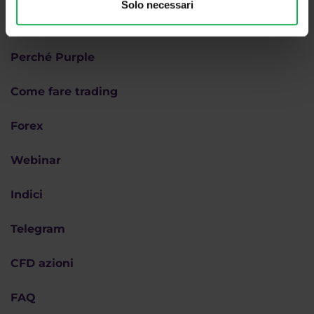
Solo necessari
Perché Purple
Come fare trading
Forex
Webinar
Indici
Telegram
CFD azioni
FAQ