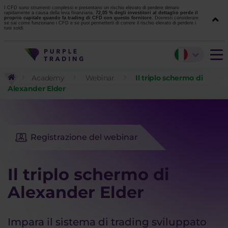
I CFD sono strumenti complessi e presentano un rischio elevato di perdere denaro
rapidamente a causa della leva finanziaria.
72,05 % degli investitori al dettaglio perde il
proprio capitale quando fa trading di CFD con questo fornitore.
Dovresti considerare
se sai come funzionano i CFD e se puoi permetterti di correre il rischio elevato di perdere i
tuoi soldi.
Academy
Webinar
Il triplo schermo di
Alexander Elder
Registrazione del webinar
Il triplo schermo di
Alexander Elder
Impara il sistema di trading sviluppato