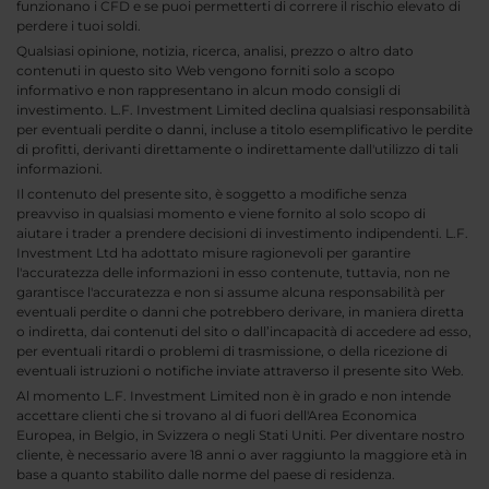
funzionano i CFD e se puoi permetterti di correre il rischio elevato di
perdere i tuoi soldi.
Qualsiasi opinione, notizia, ricerca, analisi, prezzo o altro dato
contenuti in questo sito Web vengono forniti solo a scopo
informativo e non rappresentano in alcun modo consigli di
investimento. L.F. Investment Limited declina qualsiasi responsabilità
per eventuali perdite o danni, incluse a titolo esemplificativo le perdite
di profitti, derivanti direttamente o indirettamente dall'utilizzo di tali
informazioni.
Il contenuto del presente sito, è soggetto a modifiche senza
preavviso in qualsiasi momento e viene fornito al solo scopo di
aiutare i trader a prendere decisioni di investimento indipendenti. L.F.
Investment Ltd ha adottato misure ragionevoli per garantire
l'accuratezza delle informazioni in esso contenute, tuttavia, non ne
garantisce l'accuratezza e non si assume alcuna responsabilità per
eventuali perdite o danni che potrebbero derivare, in maniera diretta
o indiretta, dai contenuti del sito o dall’incapacità di accedere ad esso,
per eventuali ritardi o problemi di trasmissione, o della ricezione di
eventuali istruzioni o notifiche inviate attraverso il presente sito Web.
Al momento L.F. Investment Limited non è in grado e non intende
accettare clienti che si trovano al di fuori dell'Area Economica
Europea, in Belgio, in Svizzera o negli Stati Uniti. Per diventare nostro
cliente, è necessario avere 18 anni o aver raggiunto la maggiore età in
base a quanto stabilito dalle norme del paese di residenza.