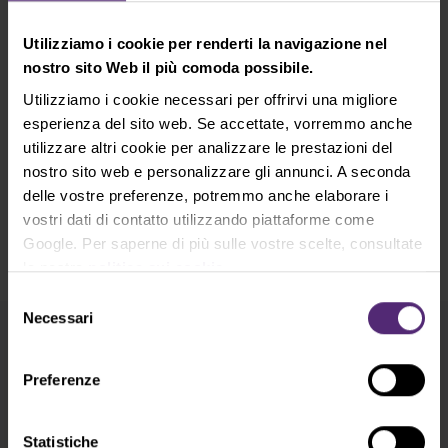
gratuita per i clienti Purple Trading
Utilizziamo i cookie per renderti la navigazione nel
Purple Trading, insieme ai trader professionisti Oscar
nostro sito Web il più comoda possibile.
Agostini e Gabriele Napolitano, ha registrato una
Utilizziamo i cookie necessari per offrirvi una migliore
masterclass di trading chiamata Purple Trading
esperienza del sito web. Se accettate, vorremmo anche
Academy. In 12 registrazioni imparerai come piazzare
utilizzare altri cookie per analizzare le prestazioni del
operazioni, leggere i grafici e diventare il trader che
nostro sito web e personalizzare gli annunci. A seconda
hai sempre voluto essere. Tutti i 12 video +
delle vostre preferenze, potremmo anche elaborare i
l'indicatore OAB che ti aiuta nel trading è gratis,
vostri dati di contatto utilizzando piattaforme come
tutto quello che devi fare è aprire un conto reale
Google. Per saperne di più sulle vostre scelte, consultate
con Purple Trading.
la nostra
politica sui cookie
.
Selezione
Necessari
del
consenso
Iscrizione alla Newsletter
Preferenze
Cosa c'è di nuovo in Purple Trading, Market
Shot, Analisi di mercato e articoli...
Statistiche