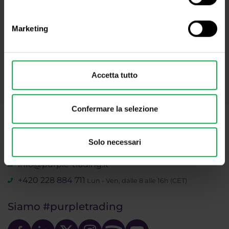
Iscriviti
Marketing
* Riconosco e accetto che i miei dati personali vengano trattati in
conformità con
l’informativa sulla privacy
, inclusi i (suoi) scopi di
marketing e di promozione. Inoltre riconosco e accetto anche la
politica sulle registrazioni
audiovisive
e le
avvertenze e le divulgazioni
Accetta tutto
sui rischi
.
Confermare la selezione
Hai delle domande?
Contatta il nostro supporto!
Solo necessari
info@purple-trading.it
+420 228 884 711
Lun - Ven, dalle 8 alle 16h (CET)
Siamo
#purpletrading