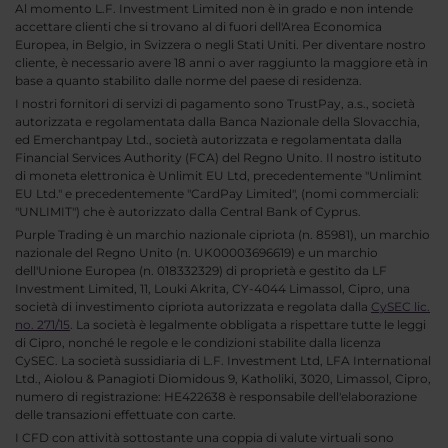
Al momento L.F. Investment Limited non è in grado e non intende
accettare clienti che si trovano al di fuori dell'Area Economica
Europea, in Belgio, in Svizzera o negli Stati Uniti. Per diventare nostro
cliente, è necessario avere 18 anni o aver raggiunto la maggiore età in
base a quanto stabilito dalle norme del paese di residenza.
I nostri fornitori di servizi di pagamento sono TrustPay, a.s., società
autorizzata e regolamentata dalla Banca Nazionale della Slovacchia,
ed Emerchantpay Ltd., società autorizzata e regolamentata dalla
Financial Services Authority (FCA) del Regno Unito. Il nostro istituto
di moneta elettronica è Unlimit EU Ltd, precedentemente "Unlimint
EU Ltd." e precedentemente "CardPay Limited", (nomi commerciali:
"UNLIMIT") che è autorizzato dalla Central Bank of Cyprus.
Purple Trading è un marchio nazionale cipriota (n. 85981), un marchio
nazionale del Regno Unito (n. UK00003696619) e un marchio
dell'Unione Europea (n. 018332329) di proprietà e gestito da LF
Investment Limited, 11, Louki Akrita, CY-4044 Limassol, Cipro, una
società di investimento cipriota autorizzata e regolata dalla
CySEC lic.
no. 271/15
. La società è legalmente obbligata a rispettare tutte le leggi
di Cipro, nonché le regole e le condizioni stabilite dalla licenza
CySEC. La società sussidiaria di L.F. Investment Ltd, LFA International
Ltd., Aiolou & Panagioti Diomidous 9, Katholiki, 3020, Limassol, Cipro,
numero di registrazione: HE422638 è responsabile dell'elaborazione
delle transazioni effettuate con carte.
I CFD con attività sottostante una coppia di valute virtuali sono