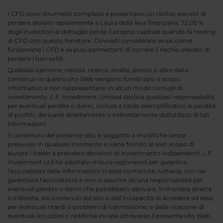
I CFD sono strumenti complessi e presentano un rischio elevato di
perdere denaro rapidamente a causa della leva finanziaria. 72,05 %
degli investitori al dettaglio perde il proprio capitale quando fa trading
di CFD con questo fornitore. Dovresti considerare se sai come
funzionano i CFD e se puoi permetterti di correre il rischio elevato di
perdere i tuoi soldi.
Qualsiasi opinione, notizia, ricerca, analisi, prezzo o altro dato
contenuti in questo sito Web vengono forniti solo a scopo
informativo e non rappresentano in alcun modo consigli di
investimento. L.F. Investment Limited declina qualsiasi responsabilità
per eventuali perdite o danni, incluse a titolo esemplificativo le perdite
di profitti, derivanti direttamente o indirettamente dall'utilizzo di tali
informazioni.
Il contenuto del presente sito, è soggetto a modifiche senza
preavviso in qualsiasi momento e viene fornito al solo scopo di
aiutare i trader a prendere decisioni di investimento indipendenti. L.F.
Investment Ltd ha adottato misure ragionevoli per garantire
l'accuratezza delle informazioni in esso contenute, tuttavia, non ne
garantisce l'accuratezza e non si assume alcuna responsabilità per
eventuali perdite o danni che potrebbero derivare, in maniera diretta
o indiretta, dai contenuti del sito o dall’incapacità di accedere ad esso,
per eventuali ritardi o problemi di trasmissione, o della ricezione di
eventuali istruzioni o notifiche inviate attraverso il presente sito Web.