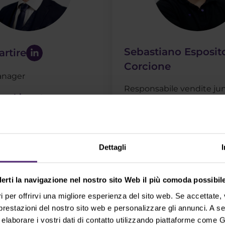
Sebastiano Esposit
rtire
Corcione
anager
Responsabile vendite jun
na chiamata
Dettagli
derti la navigazione nel nostro sito Web il più comoda possibile
i per offrirvi una migliore esperienza del sito web. Se accettate
nformazioni su Purple Tradi
 prestazioni del nostro sito web e personalizzare gli annunci. A s
aborare i vostri dati di contatto utilizzando piattaforme come G