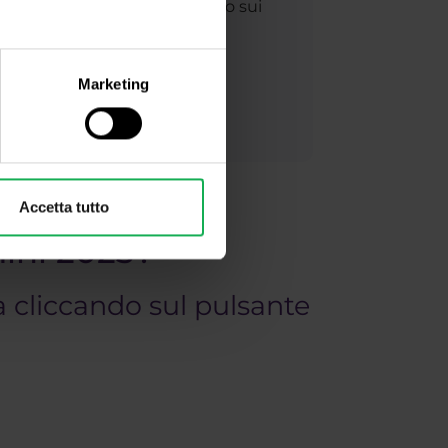
 condizioni per avere successo sui
pide degli ordini, depositi e
der ambizioso?
Marketing
Accetta tutto
mini 2023?
ra cliccando sul pulsante