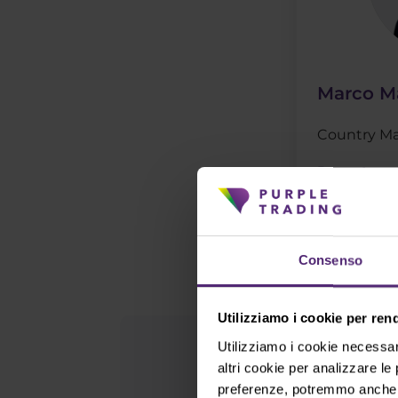
Marco Ma
Country M
Prenota u
Consenso
Utilizziamo i cookie per ren
Utilizziamo i cookie necessar
I
altri cookie per analizzare le
preferenze, potremmo anche el