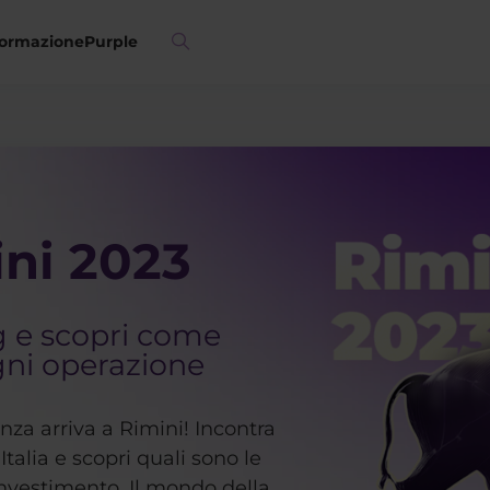
ormazione
Purple
ni 2023
g e scopri come
gni operazione
anza arriva a Rimini! Incontra
 Italia e scopri quali sono le
investimento. Il mondo della