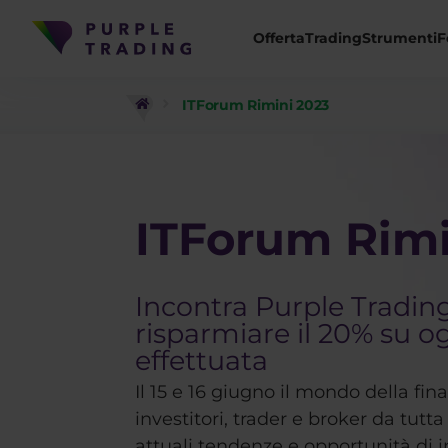
Offerta
Trading
Strumenti
F
ITForum Rimini 2023
ITForum Rimi
Incontra Purple Tradin
risparmiare il 20% su o
effettuata
Il 15 e 16 giugno il mondo della fin
investitori, trader e broker da tutta
attuali tendenze e opportunità di 