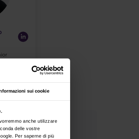
o
ior
Informazioni sui cookie
.
, vorremmo anche utilizzare
ng
econda delle vostre
oogle. Per saperne di più