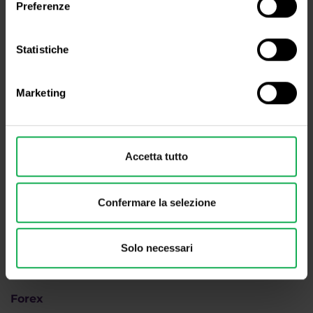
Preferenze
info@purple-trading.it
+420 228 884 711
Lun - Ven, dalle 8 alle 16h (CET)
Statistiche
Siamo
#purpletrading
Marketing
Accetta tutto
Confermare la selezione
Perché Purple
Solo necessari
Come fare trading
Forex