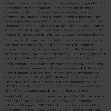
aiutare i trader a prendere decisioni di investimento indipendenti. L.F.
Investment Ltd ha adottato misure ragionevoli per garantire
l'accuratezza delle informazioni in esso contenute, tuttavia, non ne
garantisce l'accuratezza e non si assume alcuna responsabilità per
eventuali perdite o danni che potrebbero derivare, in maniera diretta
o indiretta, dai contenuti del sito o dall’incapacità di accedere ad esso,
per eventuali ritardi o problemi di trasmissione, o della ricezione di
eventuali istruzioni o notifiche inviate attraverso il presente sito Web.
Al momento L.F. Investment Limited non è in grado e non intende
accettare clienti che si trovano al di fuori dell'Area Economica
Europea, in Belgio, in Svizzera o negli Stati Uniti. Per diventare nostro
cliente, è necessario avere 18 anni o aver raggiunto la maggiore età in
base a quanto stabilito dalle norme del paese di residenza.
I nostri fornitori di servizi di pagamento sono TrustPay, a.s., società
autorizzata e regolamentata dalla Banca Nazionale della Slovacchia,
ed Emerchantpay Ltd., società autorizzata e regolamentata dalla
Financial Services Authority (FCA) del Regno Unito. Il nostro istituto
di moneta elettronica è Unlimit EU Ltd, precedentemente "Unlimint
EU Ltd." e precedentemente "CardPay Limited", (nomi commerciali:
"UNLIMIT") che è autorizzato dalla Central Bank of Cyprus.
Purple Trading è un marchio nazionale cipriota (n. 85981), un marchio
nazionale del Regno Unito (n. UK00003696619) e un marchio
dell'Unione Europea (n. 018332329) di proprietà e gestito da LF
Investment Limited, 11, Louki Akrita, CY-4044 Limassol, Cipro, una