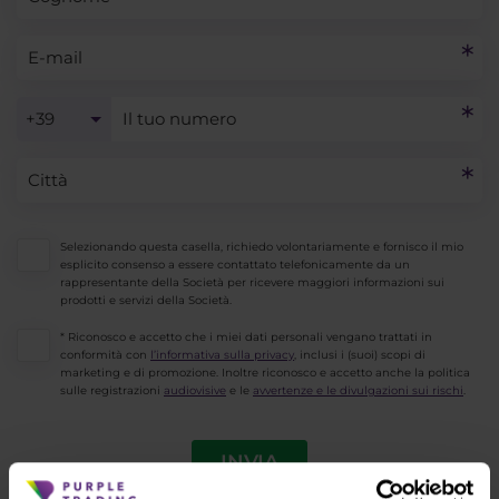
+39
Selezionando questa casella, richiedo volontariamente e fornisco il mio
esplicito consenso a essere contattato telefonicamente da un
rappresentante della Società per ricevere maggiori informazioni sui
prodotti e servizi della Società.
* Riconosco e accetto che i miei dati personali vengano trattati in
conformità con
l’informativa sulla privacy
, inclusi i (suoi) scopi di
marketing e di promozione. Inoltre riconosco e accetto anche la politica
sulle registrazioni
audiovisive
e le
avvertenze e le divulgazioni sui rischi
.
INVIA