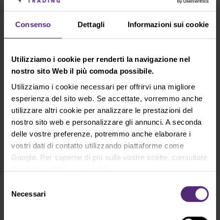
Consenso
Dettagli
Informazioni sui cookie
Iscrizione alla Newsletter
Cosa c'è di nuovo in Purple Trading, Market
Shot, Analisi di mercato e articoli...
Utilizziamo i cookie per renderti la navigazione nel
nostro sito Web il più comoda possibile.
Iscriviti
Utilizziamo i cookie necessari per offrirvi una migliore
esperienza del sito web. Se accettate, vorremmo anche
* Riconosco e accetto che i miei dati personali vengano trattati in
utilizzare altri cookie per analizzare le prestazioni del
conformità con
l’informativa sulla privacy
, inclusi i (suoi) scopi di
nostro sito web e personalizzare gli annunci. A seconda
marketing e di promozione. Inoltre riconosco e accetto anche la
delle vostre preferenze, potremmo anche elaborare i
politica sulle registrazioni
audiovisive
e le
avvertenze e le divulgazioni
vostri dati di contatto utilizzando piattaforme come
sui rischi
.
Google. Per saperne di più sulle vostre scelte, consultate
la nostra
politica sui cookie
.
Selezione
Necessari
del
Hai delle domande?
consenso
Contatta il nostro supporto!