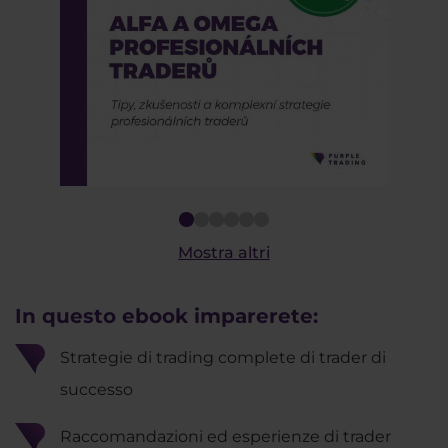
2
3
4
5
6
Mostra altri
In questo ebook imparerete:
​Strategie di trading complete di trader di
successo
Raccomandazioni ed esperienze di trader