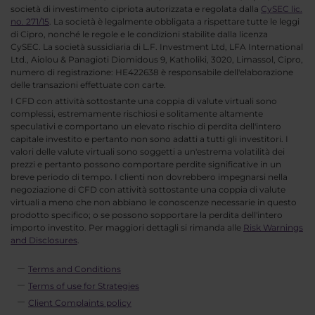
società di investimento cipriota autorizzata e regolata dalla
CySEC lic.
no. 271/15
. La società è legalmente obbligata a rispettare tutte le leggi
di Cipro, nonché le regole e le condizioni stabilite dalla licenza
CySEC. La società sussidiaria di L.F. Investment Ltd, LFA International
Ltd., Aiolou & Panagioti Diomidous 9, Katholiki, 3020, Limassol, Cipro,
numero di registrazione: HE422638 è responsabile dell'elaborazione
delle transazioni effettuate con carte.
I CFD con attività sottostante una coppia di valute virtuali sono
complessi, estremamente rischiosi e solitamente altamente
speculativi e comportano un elevato rischio di perdita dell'intero
capitale investito e pertanto non sono adatti a tutti gli investitori. I
valori delle valute virtuali sono soggetti a un'estrema volatilità dei
prezzi e pertanto possono comportare perdite significative in un
breve periodo di tempo. I clienti non dovrebbero impegnarsi nella
negoziazione di CFD con attività sottostante una coppia di valute
virtuali a meno che non abbiano le conoscenze necessarie in questo
prodotto specifico; o se possono sopportare la perdita dell'intero
importo investito. Per maggiori dettagli si rimanda alle
Risk Warnings
and Disclosures
.
Terms and Conditions
Terms of use for Strategies
Client Complaints policy