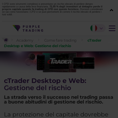
I CFD sono strumenti complessi e presentano un rischio elevato di perdere denaro
rapidamente a causa della leva finanziaria.
72,05 % degli investitori al dettaglio perde il
proprio capitale quando fa trading di CFD con questo fornitore.
Dovresti considerare
se sai come funzionano i CFD e se puoi permetterti di correre il rischio elevato di perdere i
tuoi soldi.
Academy
Come fare trading
cTrader
Desktop e Web: Gestione del rischio
cTrader Desktop e Web:
Gestione del rischio
La strada verso il successo nel trading passa
a buone abitudini di gestione del rischio.
La protezione del capitale dovrebbe