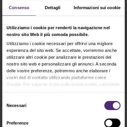
Iscrizione alla Newsletter
Consenso
Dettagli
Informazioni sui cookie
Cosa c'è di nuovo in Purple Trading, Market
Shot, Analisi di mercato e articoli...
Utilizziamo i cookie per renderti la navigazione nel
nostro sito Web il più comoda possibile.
Iscriviti
Utilizziamo i cookie necessari per offrirvi una migliore
* Riconosco e accetto che i miei dati personali vengano trattati in
esperienza del sito web. Se accettate, vorremmo anche
conformità con
l’informativa sulla privacy
, inclusi i (suoi) scopi di
utilizzare altri cookie per analizzare le prestazioni del
marketing e di promozione. Inoltre riconosco e accetto anche la
nostro sito web e personalizzare gli annunci. A seconda
politica sulle registrazioni
audiovisive
e le
avvertenze e le divulgazioni
delle vostre preferenze, potremmo anche elaborare i
sui rischi
.
vostri dati di contatto utilizzando piattaforme come
Google. Per saperne di più sulle vostre scelte, consultate
la nostra
politica sui cookie
.
Selezione
Hai delle domande?
Necessari
del
Contatta il nostro supporto!
consenso
info@purple-trading.it
Preferenze