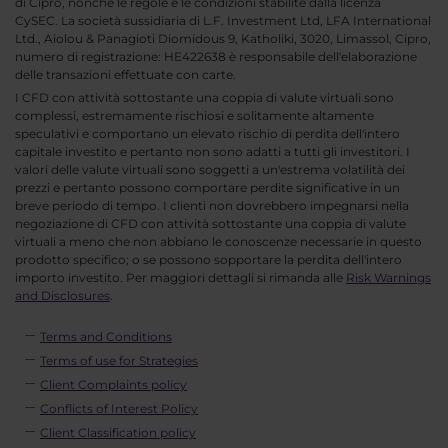
di Cipro, nonché le regole e le condizioni stabilite dalla licenza
CySEC. La società sussidiaria di L.F. Investment Ltd, LFA International
Ltd., Aiolou & Panagioti Diomidous 9, Katholiki, 3020, Limassol, Cipro,
numero di registrazione: HE422638 è responsabile dell'elaborazione
delle transazioni effettuate con carte.
I CFD con attività sottostante una coppia di valute virtuali sono
complessi, estremamente rischiosi e solitamente altamente
speculativi e comportano un elevato rischio di perdita dell'intero
capitale investito e pertanto non sono adatti a tutti gli investitori. I
valori delle valute virtuali sono soggetti a un'estrema volatilità dei
prezzi e pertanto possono comportare perdite significative in un
breve periodo di tempo. I clienti non dovrebbero impegnarsi nella
negoziazione di CFD con attività sottostante una coppia di valute
virtuali a meno che non abbiano le conoscenze necessarie in questo
prodotto specifico; o se possono sopportare la perdita dell'intero
importo investito. Per maggiori dettagli si rimanda alle
Risk Warnings
and Disclosures
.
Terms and Conditions
Terms of use for Strategies
Client Complaints policy
Conflicts of Interest Policy
Client Classification policy