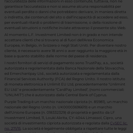
l'accuratezza delle informazioni in esso contenute, tuttavia, non ne
garantisce l'accuratezza e non si assume alcuna responsabilità per
eventuali perdite o danni che potrebbero derivare, in maniera diretta
o indiretta, dai contenuti del sito o dall’incapacità di accedere ad esso,
per eventuali ritardi o problemi di trasmissione, o della ricezione di
eventuali istruzioni o notifiche inviate attraverso il presente sito Web.
Al momento L.F. Investment Limited non è in grado e non intende
accettare clienti che si trovano al di fuori dell'Area Economica
Europea, in Belgio, in Svizzera o negli Stati Uniti. Per diventare nostro
cliente, è necessario avere 18 anni o aver raggiunto la maggiore età in
base a quanto stabilito dalle norme del paese di residenza.
I nostri fornitori di servizi di pagamento sono TrustPay, a.s., società
autorizzata e regolamentata dalla Banca Nazionale della Slovacchia,
ed Emerchantpay Ltd., società autorizzata e regolamentata dalla
Financial Services Authority (FCA) del Regno Unito. Il nostro istituto
di moneta elettronica è Unlimit EU Ltd, precedentemente "Unlimint
EU Ltd." e precedentemente "CardPay Limited", (nomi commerciali:
"UNLIMIT") che è autorizzato dalla Central Bank of Cyprus.
Purple Trading è un marchio nazionale cipriota (n. 85981), un marchio
nazionale del Regno Unito (n. UK00003696619) e un marchio
dell'Unione Europea (n. 018332329) di proprietà e gestito da LF
Investment Limited, 11, Louki Akrita, CY-4044 Limassol, Cipro, una
società di investimento cipriota autorizzata e regolata dalla
CySEC lic.
no. 271/15
. La società è legalmente obbligata a rispettare tutte le leggi