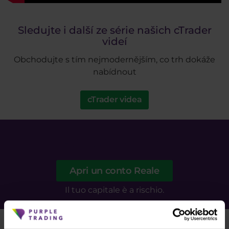
Sledujte i další ze série našich cTrader
videí
Obchodujte s tím nejmodernějším, co trh dokáže
nabídnout
cTrader videa
Fai trading con noi!
Apri un conto Reale
Il tuo capitale è a rischio.