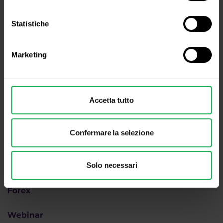
+420 228 884 711
Lun - Ven, dalle 8 alle 16h (CET)
Statistiche
Siamo
#purpletrading
Marketing
Accetta tutto
Confermare la selezione
Perché Purple
Solo necessari
Come fare trading
Forex
Webinar