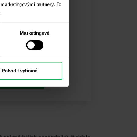
i marketingovými partnery. To
.
Marketingové
ex s malým
Potvrdit vybrané
táhnout zdarma