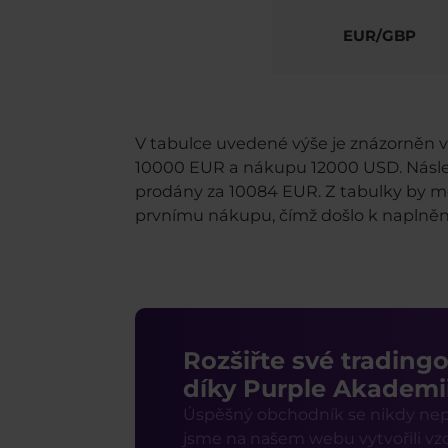
EUR/GBP
V tabulce uvedené výše je znázorněn 
10000 EUR a nákupu 12000 USD. Násle
prodány za 10084 EUR. Z tabulky by měl
prvnímu nákupu, čímž došlo k naplnění
Rozšiřte své trading
díky Purple Akademi
Úspěšný obchodník se nikdy nepř
jsme na našem webu vytvořili vzd