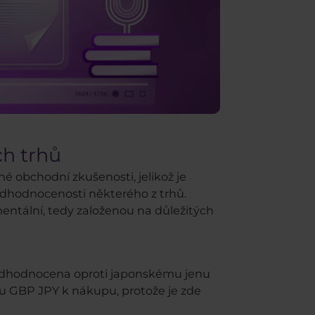
h trhů
né obchodní zkušenosti, jelikož je
nadhodnocenosti některého z trhů.
mentální, tedy založenou na důležitých
 podhodnocena oproti japonskému jenu
áru GBP JPY k nákupu, protože je zde