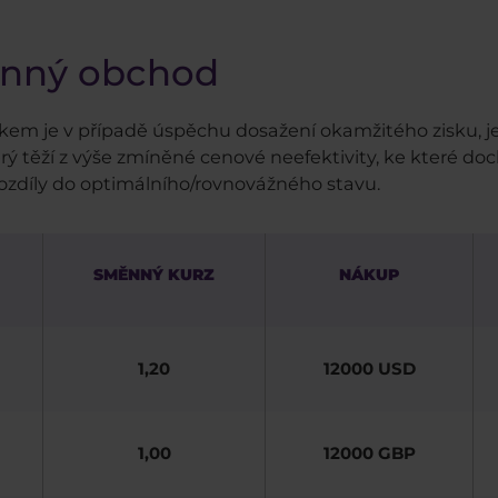
ěnný obchod
dkem je v případě úspěchu dosažení okamžitého zisku, je
rý těží z výše zmíněné cenové neefektivity, ke které do
rozdíly do optimálního/rovnovážného stavu.
SMĚNNÝ KURZ
NÁKUP
1,20
12000 USD
1,00
12000 GBP