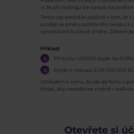
Posledním velmi častým způsobem arbit
ví, že při tradingu lze narazit na pozi
Tento typ arbitráže spočívá v tom, že
prodeji ve směru pozitivního swapu a 
vyrovnávání kurzové změny. Ziskem jsou
Příklad:
Při kurzu 1.00000 dojde na EURUS
Dojde k nákupu EUR (100 000 EUR
Vzhledem k tomu, že jde de facto o pr
hlídat, aby nedošlo ke změně v kalkula
Otevřete si úč