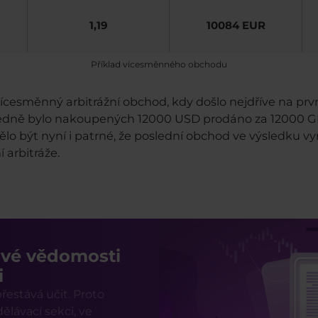
1,19
10084 EUR
Příklad vícesměnného obchodu
vícesměnný arbitrážní obchod, kdy došlo nejdříve na 
dně bylo nakoupených 12000 USD prodáno za 12000 GB
o být nyní i patrné, že poslední obchod ve výsledku vyn
 arbitráže.
ové vědomosti
i
estává učit. Proto
ělávací sekci, ve