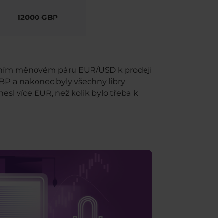
12000 GBP
prvním měnovém páru EUR/USD k prodeji
P a nakonec byly všechny libry
esl více EUR, než kolik bylo třeba k