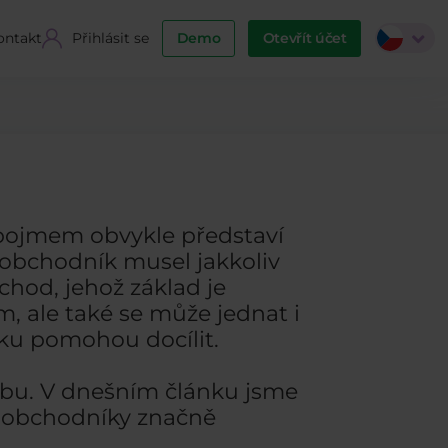
ontakt
Přihlásit se
Demo
Otevřít účet
o pojmem obvykle představí
 obchodník musel jakkoliv
bchod, jehož základ je
, ale také se může jednat i
isku pomohou docílit.
dobu. V dnešním článku jsme
zi obchodníky značně