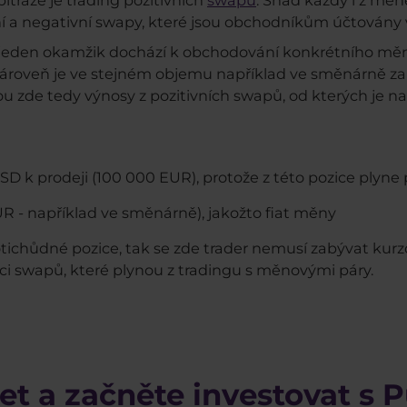
ráže je trading pozitivních
swapů
. Snad každý i z mén
tivní a negativní swapy, které jsou obchodníkům účtovány 
 v jeden okamžik dochází k obchodování konkrétního měn
zároveň je ve stejném objemu například ve směnárně zak
 zde tedy výnosy z pozitivních swapů, od kterých je na
D k prodeji (100 000 EUR), protože z této pozice plyne 
 - například ve směnárně), jakožto fiat měny
otichůdné pozice, tak se zde trader nemusí zabývat ku
ci swapů, které plynou z tradingu s měnovými páry.
et a začněte investovat s 