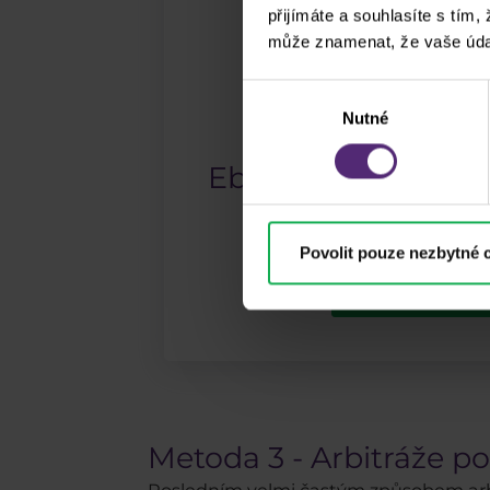
přijímáte a souhlasíte s tím,
může znamenat, že vaše úda
Výběr
Nutné
souhlasu
Ebook: Jak obchod
Povolit pouze nezbytné 
Stáhnout zdar
Metoda 3 - Arbitráže p