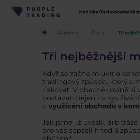
Nabídka
Obchodování
Nást
Akademie
Články
Tři nejbě
Tři nejběžnější 
Když se začne mluvit o ceno
tradingový způsob, který um
riskovat. V obecné rovině si 
postaven nejen na využívání 
o
využívání obchodů v komb
Jak jsme již uvedli, arbitr
pro vás sepsali hned 3 způs
oblíbené.