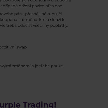
ě pokročilejších obchodníků již dobře
v případě držení pozice přes noc.
ového páru, přesněji nákupu, či
oupena fiat měna, která slouží k
víc třeba odečíst všechny poplatky.
pozitivní swap
rzovými změnami a je třeba pouze
Purple Trading!