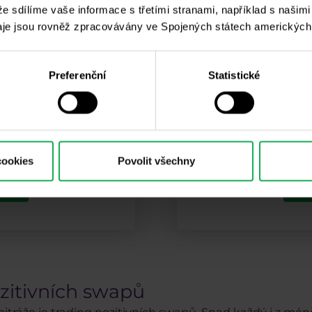
 že sdílíme vaše informace s třetími stranami, například s našim
je jsou rovněž zpracovávány ve Spojených státech amerických
Preferenční
Statistické
ovat Forex
Ebook: For
kapitálem
cookies
Povolit všechny
ma
S
ozitivních swapů