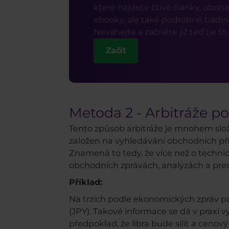
které najdete čtivé články, oboha
ebooky, ale také podrobné trading
Neváhejte a začněte již teď (je to
Začít
Metoda 2 - Arbitráže 
Tento způsob arbitráže je mnohem složit
založen na vyhledávání obchodních příl
Znamená to tedy, že více než o technic
obchodních zprávách, analýzách a pred
Příklad:
Na trzích podle ekonomických zpráv pa
(JPY). Takové informace se dá v praxi 
předpoklad, že libra bude sílit a cenový 