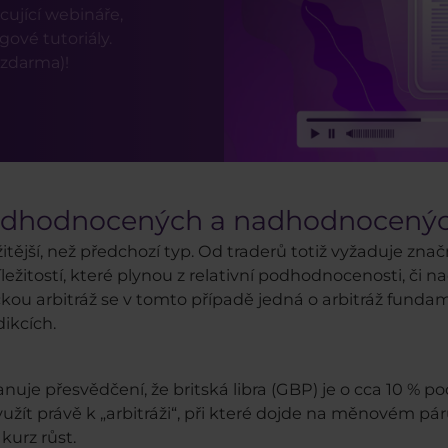
cující webináře,
ové tutoriály.
 zdarma)!
podhodnocených a nadhodnocenýc
ější, než předchozí typ. Od traderů totiž vyžaduje znač
ežitostí, které plynou z relativní podhodnocenosti, či 
kou arbitráž se v tomto případě jedná o arbitráž funda
ikcích.
nuje přesvědčení, že britská libra (GBP) je o cca 10 %
využít právě k „arbitráži“, při které dojde na měnovém p
kurz růst.