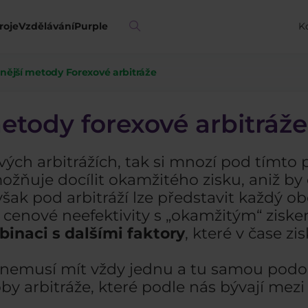
roje
Vzdělávání
Purple
K
žnější metody Forexové arbitráže
metody forexové arbitráže
vých arbitrážích, tak si mnozí pod tímt
ožňuje docílit okamžitého zisku, aniž by
však pod arbitráží lze představit každý o
cenové neefektivity s „okamžitým“ ziskem
inaci s dalšími faktory
, které v čase z
áže nemusí mít vždy jednu a tu samou po
oby arbitráže, které podle nás bývají me