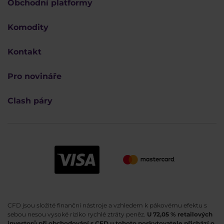
Obchodní platformy
Komodity
Kontakt
Pro novináře
Clash páry
CFD jsou složité finanční nástroje a vzhledem k pákovému efektu s
sebou nesou vysoké riziko rychlé ztráty peněz.
U 72,05 % retailových
investorů při obchodování s CFD u tohoto poskytovatele přichází o