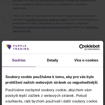
souhlas s tím, aby mě zástupce společnosti kontaktoval telefonicky za
účelem poskytnutí dalších informací o produktech a službách
společnosti.
* Beru na vědomí a přijímám, že mé osobní údaje budou zpracovány v
souladu se
zásadami ochrany osobních údajů
, včetně marketingových a
propagačních účelů. Dále potvrzuji, beru na vědomí a přijímám
informace o pořizování audiovizuálních záznamů
, stejně jako
varování a
zveřejnění rizik
.
ODESLAT
Souhlas
Detaily
Více o cookies
Odběr newsletteru
Co nového v Purple Trading, Market Shot,
Soubory cookie používáme k tomu, aby pro vás bylo
podpultovky, tržní analýzy a články...
prohlížení našich webových stránek co nejpohodlnější.
Používáme nezbytné soubory cookie, abychom vám
Odebírat
poskytli lepší zážitek z webových stránek. Pokud
souhlasíte, rádi bychom používali i další soubory cookie
* Beru na vědomí a přijímám, že mé osobní údaje budou zpracovány v