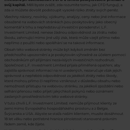
svůj kapitál.
Měli byste zvážit, zda rozumíte tomu, jak CFD fungují, a
zda si můžete dovolit podstoupit vysoké riziko ztráty svých peněz.
Všechny názory, novinky, výzkumy, analýzy, ceny nebo jiné informace
obsažené na webovách stránkách jsou poskytovány jako obecný
komentář k trhu a nepředstavují investiční poradenství. L.F.
Investment Limited. nenese žádnou odpovědnost za ztrátu nebo
škodu, zahrnující mimo jiné ušlý zisk, která může vzejít přímo nebo
nepřímo z použití nebo spoléhání se na takové informace.
Obsah této webové stránky může být kdykoli změněn bez
předchozího upozornění a je poskytován výhradně za účelem pomoci
obchodníkům při přijímání nezávislých investičních rozhodnutí.
Společnost L.F. Investment Limited přijala přiměřená opatření, aby
zajistila správnost informací na ní uvedených, nezaručuje však jejich
správnost a nepřebírá odpovědnost za jakékoli ztráty nebo škody,
které mohou přímo či nepřímo vzniknout v důsledku obsahu nebo
nemožnosti přístupu na webovou stránku, za jakékoli zpoždění nebo
selhání přenosu nebo přijetí jakýchkoli pokynů nebo oznámení
zaslaných prostřednictvím této webové stránky.
V tuto chvíli L.F. Investment Limited. nemůže přijmout klienty ze
zemí mimo Evropského hospodářského prostoru a z Belgie,
Švýcarska a USA. Abyste se stal/a naším klientem, musíte dosáhnout
18 let věku nebo potřebné hranice plnoletosti stanovené právním
řádem země, kde žijete.