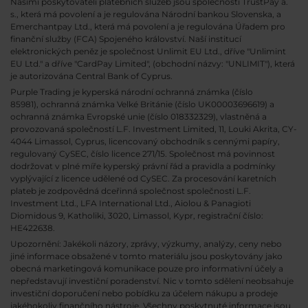
Našimi poskytovateli platebních služeb jsou společnosti TrustPay a.
s., která má povolení a je regulována Národní bankou Slovenska, a
Emerchantpay Ltd., která má povolení a je regulována Úřadem pro
finanční služby (FCA) Spojeného království. Naší institucí
elektronických peněz je společnost Unlimit EU Ltd., dříve "Unlimint
EU Ltd." a dříve "CardPay Limited", (obchodní názvy: "UNLIMIT"), která
je autorizována Central Bank of Cyprus.
Purple Trading je kyperská národní
ochranná známka (číslo
85981), ochranná známka Velké Británie (číslo UK00003696619) a
ochranná známka Evropské unie (číslo 018332329), vlastněná a
provozovaná společností L.F. Investment Limited, 11, Louki Akrita, CY-
4044 Limassol, Cyprus, licencovaný obchodník s cennými papíry,
regulovaný CySEC, číslo licence 271/15. Společnost má povinnost
dodržovat v plné míře kyperský právní řád a pravidla a podmínky
vyplývající z licence udělené od CySEC. Za procesování karetních
plateb je zodpovědná dceřinná společnost společnosti L.F.
Investment Ltd., LFA International Ltd., Aiolou & Panagioti
Diomidous 9, Katholiki, 3020, Limassol, Kypr, registrační číslo:
HE422638.
Upozornění: Jakékoli názory, zprávy, výzkumy, analýzy, ceny nebo
jiné informace obsažené v tomto materiálu jsou poskytovány jako
obecná marketingová komunikace pouze pro informativní účely a
nepředstavují investiční poradenství. Nic v tomto sdělení neobsahuje
investiční doporučení nebo pobídku za účelem nákupu a prodeje
jakéhokoliv finančního nástroje. Všechny poskytnuté informace jsou