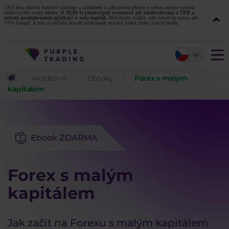
CFD jsou složité finanční nástroje a vzhledem k pákovému efektu s sebou nesou vysoké
riziko rychlé ztráty peněz.
U 72,05 % retailových investorů při obchodování s CFD u
tohoto poskytovatele přichází o svůj kapitál.
Měli byste zvážit, zda rozumíte tomu, jak
CFD fungují, a zda si můžete dovolit podstoupit vysoké riziko ztráty svých peněz.
Akademie
Ebooky
Forex s malým
kapitálem​
Ebook ZDARMA
Forex s malým
kapitálem​
Jak začít na Forexu s malým kapitálem​