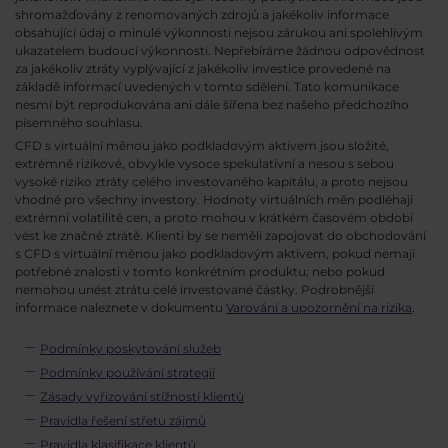
shromažďovány z renomovaných zdrojů a jakékoliv informace
obsahující údaj o minulé výkonnosti nejsou zárukou ani spolehlivým
ukazatelem budoucí výkonnosti. Nepřebíráme žádnou odpovědnost
za jakékoliv ztráty vyplývající z jakékoliv investice provedené na
základě informací uvedených v tomto sdělení. Tato komunikace
nesmí být reprodukována ani dále šířena bez našeho předchozího
písemného souhlasu.
CFD s virtuální měnou jako podkladovým aktivem jsou složité,
extrémně rizikové, obvykle vysoce spekulativní a nesou s sebou
vysoké riziko ztráty celého investovaného kapitálu, a proto nejsou
vhodné pro všechny investory. Hodnoty virtuálních měn podléhají
extrémní volatilitě cen, a proto mohou v krátkém časovém období
vést ke značné ztrátě. Klienti by se neměli zapojovat do obchodování
s CFD s virtuální měnou jako podkladovým aktivem, pokud nemají
potřebné znalosti v tomto konkrétním produktu; nebo pokud
nemohou unést ztrátu celé investované částky. Podrobnější
informace naleznete v dokumentu
Varování a upozornění na rizika
.
Podmínky poskytování služeb
Podmínky používání strategií
Zásady vyřizování stížností klientů
Pravidla řešení střetu zájmů
Pravidla klasifikace klientů