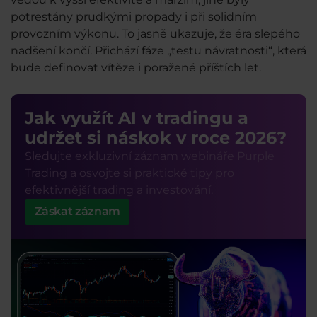
potrestány prudkými propady i při solidním
provozním výkonu. To jasně ukazuje, že éra slepého
nadšení končí. Přichází fáze „testu návratnosti“, která
bude definovat vítěze i poražené příštích let.
Jak využít AI v tradingu a
udržet si náskok v roce 2026?
Sledujte exkluzivní záznam webináře Purple
Trading a osvojte si praktické tipy pro
efektivnější trading a investování.
Záskat záznam