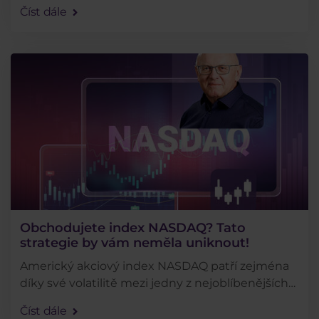
ropou. V Asii zůstaneme i tentokrát - aktuálně
Číst dále
totiž výrazně roste geopolitické napětí mezi
Čínou a . . .
Obchodujete index NASDAQ? Tato
strategie by vám neměla uniknout!
Americký akciový index NASDAQ patří zejména
díky své volatilitě mezi jedny z nejoblíbenějších
instrumentů ve světě tradingu. Jenže
Číst dále
obchodovat NASDAQ bez patřičných informací a