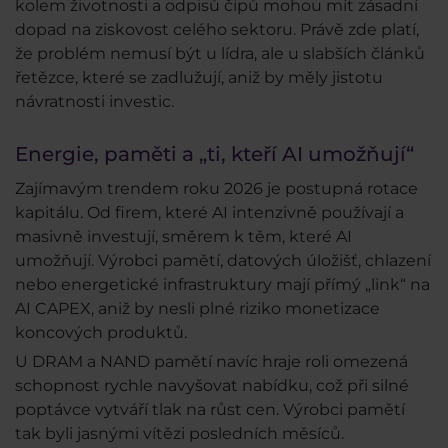
kolem životnosti a odpisů čipů mohou mít zásadní
dopad na ziskovost celého sektoru. Právě zde platí,
že problém nemusí být u lídra, ale u slabších článků
řetězce, které se zadlužují, aniž by měly jistotu
návratnosti investic.
Energie, paměti a „ti, kteří AI umožňují“
Zajímavým trendem roku 2026 je postupná rotace
kapitálu. Od firem, které AI intenzivně používají a
masivně investují, směrem k těm, které AI
umožňují. Výrobci pamětí, datových úložišť, chlazení
nebo energetické infrastruktury mají přímý „link“ na
AI CAPEX, aniž by nesli plné riziko monetizace
koncových produktů.
U DRAM a NAND pamětí navíc hraje roli omezená
schopnost rychle navyšovat nabídku, což při silné
poptávce vytváří tlak na růst cen. Výrobci pamětí
tak byli jasnými vítězi posledních měsíců.