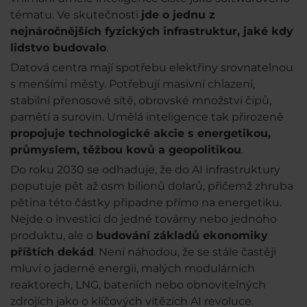
tématu. Ve skutečnosti
jde o jednu z
nejnáročnějších fyzických infrastruktur, jaké kdy
lidstvo budovalo
.
Datová centra mají spotřebu elektřiny srovnatelnou
s menšími městy. Potřebují masivní chlazení,
stabilní přenosové sítě, obrovské množství čipů,
pamětí a surovin. Umělá inteligence tak přirozeně
propojuje technologické akcie s energetikou,
průmyslem, těžbou kovů a geopolitikou
.
Do roku 2030 se odhaduje, že do AI infrastruktury
poputuje pět až osm bilionů dolarů, přičemž zhruba
pětina této částky připadne přímo na energetiku.
Nejde o investici do jedné továrny nebo jednoho
produktu, ale o
budování základů ekonomiky
příštích dekád
. Není náhodou, že se stále častěji
mluví o jaderné energii, malých modulárních
reaktorech, LNG, bateriích nebo obnovitelných
zdrojích jako o klíčových vítězích AI revoluce.