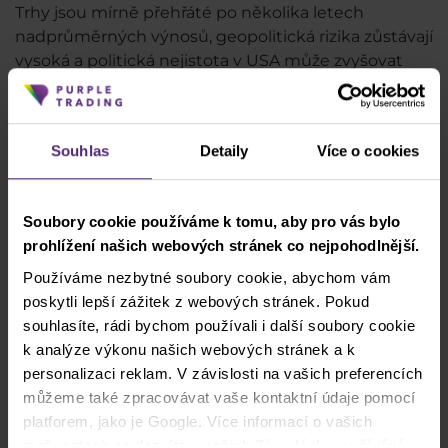
Trhy jsou mírně přehřáté po několika letech
nadprůměrných výnosů, geopolitická rizika zůstávají
vysoká a politická nejistota v USA může zvyšovat
volatilitu. Dalším rizikem je rostoucí zadlužení
některých firem a možné problémy na trhu private
credit. Pokud by došlo k
selhání většího hráče,
Souhlas
Detaily
Více o cookies
mohlo by to mít dominový efekt napříč
sektorem
.
Zároveň však platí, že riziko podinvestování je v
Soubory cookie používáme k tomu, aby pro vás bylo
současném technologickém závodě pro společnosti
prohlížení našich webových stránek co nejpohodlnější.
často větší než riziko přeinvestování. Nikdo nechce
Používáme nezbytné soubory cookie, abychom vám
zůstat pozadu. Tempo investic proto připomíná
poskytli lepší zážitek z webových stránek. Pokud
zbrojení během studené války – ne proto, že by bylo
souhlasíte, rádi bychom používali i další soubory cookie
racionální, ale proto, že alternativa je ještě horší.
k analýze výkonu našich webových stránek a k
Velké
společnosti nyní staví infrastrukturu pro
personalizaci reklam. V závislosti na vašich preferencích
novou ekonomiku
, což s sebou nese obří náklady. Z
můžeme také zpracovávat vaše kontaktní údaje pomocí
těchto nákladů by však dané společnosti i celá
platforem, jako je Google. Více informací o vašich
civilizace měly v budoucnu těžit.
možnostech se dozvíte v našich
Zásadách používání