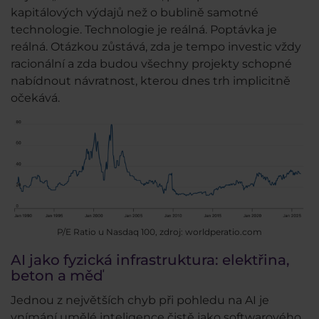
kapitálových výdajů než o bublině samotné
technologie. Technologie je reálná. Poptávka je
reálná. Otázkou zůstává, zda je tempo investic vždy
racionální a zda budou všechny projekty schopné
nabídnout návratnost, kterou dnes trh implicitně
očekává.
P/E Ratio u Nasdaq 100, zdroj: worldperatio.com
AI jako fyzická infrastruktura: elektřina,
beton a měď
Jednou z největších chyb při pohledu na AI je
vnímání umělé inteligence čistě jako softwarového