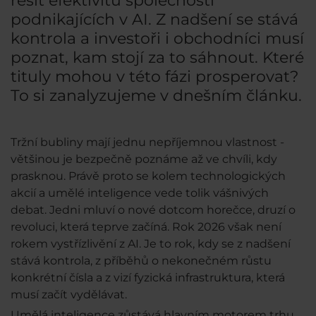
řešit efektivitu společností
podnikajících v AI. Z nadšení se stává
kontrola a investoři i obchodníci musí
poznat, kam stojí za to sáhnout. Které
tituly mohou v této fázi prosperovat?
To si zanalyzujeme v dnešním článku.
Tržní bubliny mají jednu nepříjemnou vlastnost -
většinou je bezpečně poznáme až ve chvíli, kdy
prasknou. Právě proto se kolem technologických
akcií a umělé inteligence vede tolik vášnivých
debat. Jedni mluví o nové dotcom horečce, druzí o
revoluci, která teprve začíná. Rok 2026 však není
rokem vystřízlivění z AI. Je to rok, kdy se z nadšení
stává kontrola, z příběhů o nekonečném růstu
konkrétní čísla a z vizí fyzická infrastruktura, která
musí začít vydělávat.
Umělá inteligence zůstává hlavním motorem trhu,