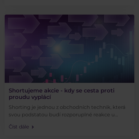
prověřené obchodní . . .
Shortujeme akcie - kdy se cesta proti
proudu vyplácí
Shorting je jednou z obchodních technik, která
svou podstatou budí rozporuplné reakce u
veřejnosti, avšak která má obrovský ziskový
Číst dále
potenciál. Pojďte se s námi podívat na 3
nejznámější investory . . .