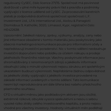
regulovaný CySEC, číslo licence 271/15. Společnost má povinnost
dodržovat v plné míře kyperský právní řád a pravidla a podmínky
vyplývající z licence udělené od CySEC. Za procesování karetních
plateb je zodpovědná dceřinná společnost společnosti L.F.
Investment Ltd., LFA International Ltd., Aiolou & Panagioti
Diomidous 9, Katholiki, 3020, Limassol, Kypr, registrační číslo:
HE422638.
Upozornění: Jakékoli názory, zprávy, výzkumy, analýzy, ceny nebo
jiné informace obsažené v tomto materiálu jsou poskytovány jako
obecná marketingová komunikace pouze pro informativní účely a
nepředstavují investiční poradenství. Nic v tomto sdělení neobsahuje
investiční doporučení nebo pobídku za účelem nákupu a prodeje
jakéhokoliv finančního nástroje. Všechny poskytnuté informace jsou
shromažďovány z renomovaných zdrojů a jakékoliv informace
obsahující údaj o minulé výkonnosti nejsou zárukou ani spolehlivým
ukazatelem budoucí výkonnosti. Nepřebíráme žádnou odpovědnost
za jakékoliv ztráty vyplývající z jakékoliv investice provedené na
základě informací uvedených v tomto sdělení. Tato komunikace
nesmí být reprodukována ani dále šířena bez našeho předchozího
písemného souhlasu.
CFD s virtuální měnou jako podkladovým aktivem jsou složité,
extrémně rizikové, obvykle vysoce spekulativní a nesou s sebou
vysoké riziko ztráty celého investovaného kapitálu, a proto nejsou
vhodné pro všechny investory. Hodnoty virtuálních měn podléhají