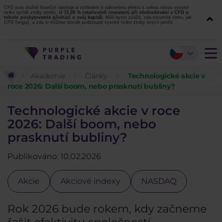
CFD jsou složité finanční nástroje a vzhledem k pákovému efektu s sebou nesou vysoké
riziko rychlé ztráty peněz.
U 72,05 % retailových investorů při obchodování s CFD u
tohoto poskytovatele přichází o svůj kapitál.
Měli byste zvážit, zda rozumíte tomu, jak
CFD fungují, a zda si můžete dovolit podstoupit vysoké riziko ztráty svých peněz.
Akademie
Články
Technologické akcie v
roce 2026: Další boom, nebo prasknutí bubliny?
Technologické akcie v roce
2026: Další boom, nebo
prasknutí bubliny?
Publikováno: 10.02.2026
Akcie
Akciové indexy
NASDAQ
Rok 2026 bude rokem, kdy začneme