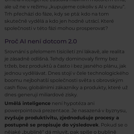
ale už ne v režimu „kupujeme cokoliv s AI v názvu“.
Trh přechází do fáze, kdy se ptá: kdo na tom
skutečně vydělá a kdo jen hodně utrácí. Které
společnosti v této fázi mohou prosperovat?
Proč AI není dotcom 2.0
Srovnání s přelomem tisíciletí zní lákavě, ale realita
je zásadně odlišná. Tehdy dominovaly firmy bez
tržeb, bez produktů a často i bez jasného plánu, jak
jednou vydělávat. Dnes stojí v čele technologického
boomu nejbohatší společnosti světa s obrovským
cash flow, globálními zákazníky a produkty, které už
dnes generují miliardové zisky.
Umělá inteligence
není hypotéza ani
powerpointová prezentace. Je nasazená v byznysu,
zvyšuje produktivitu, zjednodušuje procesy a
postupně se propisuje do výsledovek
. Pokud se o
nějaké „bublině“ dá mluvit, pak spíše o bublině