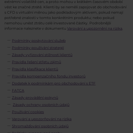
extrémní volatilitě cen, a proto mohou v krátkém časovém období
vést ke značné ztrátě. Klienti by se neměli zapojovat do obchodování
s CFD s virtuální měnou jako podkladovým aktivem, pokud nemají
potřebné znalosti v tomto konkrétním produktu; nebo pokud
nemohou unést ztrátu celé investované částky. Podrobnější
informace naleznete v dokumentu
Varování a upozornění na rizika
.
Podmínky poskytování služeb
Podmínky používání strategií
Zásady vyřizování stížností klientů
Pravidla řešení střetu zájmů
Pravidla klasifikace klientů
Pravidla kompenzačního fondu investorů
Dodatek k podmínkám pro obchodování s ETF
FATCA
Zásady provádění pokynů
Zásady ochrany osobních údajů
Používání cookies
Varování a upozorňování na rizika
Shromažďování osobních údajů