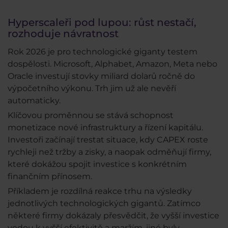
Hyperscaleři pod lupou: růst nestačí,
rozhoduje návratnost
Rok 2026 je pro technologické giganty testem
dospělosti. Microsoft, Alphabet, Amazon, Meta nebo
Oracle investují stovky miliard dolarů ročně do
výpočetního výkonu. Trh jim už ale nevěří
automaticky.
Klíčovou proměnnou se stává schopnost
monetizace nové infrastruktury a řízení kapitálu.
Investoři začínají trestat situace, kdy CAPEX roste
rychleji než tržby a zisky, a naopak odměňují firmy,
které dokážou spojit investice s konkrétním
finančním přínosem.
Příkladem je rozdílná reakce trhu na výsledky
jednotlivých technologických gigantů. Zatímco
některé firmy dokázaly přesvědčit, že vyšší investice
vedou k vyšší efektivitě a maržím, jiné byly