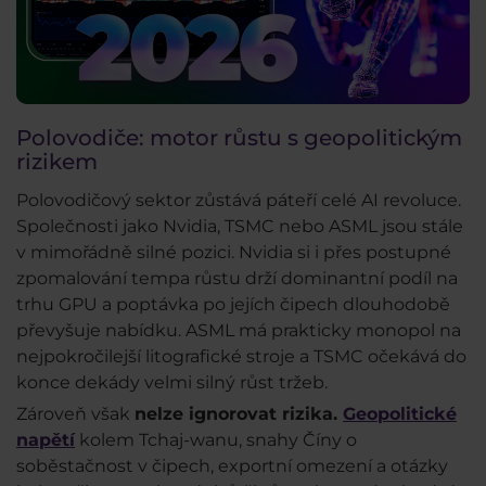
Polovodiče: motor růstu s geopolitickým
rizikem
Polovodičový sektor zůstává páteří celé AI revoluce.
Společnosti jako Nvidia, TSMC nebo ASML jsou stále
v mimořádně silné pozici. Nvidia si i přes postupné
zpomalování tempa růstu drží dominantní podíl na
trhu GPU a poptávka po jejích čipech dlouhodobě
převyšuje nabídku. ASML má prakticky monopol na
nejpokročilejší litografické stroje a TSMC očekává do
konce dekády velmi silný růst tržeb.
Zároveň však
nelze ignorovat rizika.
Geopolitické
napětí
kolem Tchaj-wanu, snahy Číny o
soběstačnost v čipech, exportní omezení a otázky