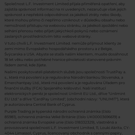
Společnost L.F. Investment Limited přijala přiměřená opatření, aby
zajistila správnost informací na ní uvedených, nezaručuje však jejich
správnost a nepřebírá odpovědnost za jakékoli ztráty nebo škody,
které mohou přímo či nepřímo vzniknout v důsledku obsahu nebo
nemožnosti přístupu na webovou stránku, za jakékoli zpoždění nebo
selhání přenosu nebo přijetí jakýchkoli pokynů nebo oznámení
zaslaných prostřednictvím této webové stránky.
V tuto chvíli L.F. Investment Limited. nemůže přijmout klienty ze
zemí mimo Evropského hospodářského prostoru a z Belgie,
Švýcarska a USA. Abyste se stal/a naším klientem, musíte dosáhnout
18 let věku nebo potřebné hranice plnoletosti stanovené právním
řádem země, kde žijete.
Našimi poskytovateli platebních služeb jsou společnosti TrustPay a.
s., která má povolení a je regulována Národní bankou Slovenska, a
Emerchantpay Ltd., která má povolení a je regulována Úřadem pro
finanční služby (FCA) Spojeného království. Naší institucí
elektronických peněz je společnost Unlimit EU Ltd., dříve "Unlimint
EU Ltd." a dříve "CardPay Limited", (obchodní názvy: "UNLIMIT"), která
je autorizována Central Bank of Cyprus.
Purple Trading je kyperská národní
ochranná známka (číslo
85981), ochranná známka Velké Británie (číslo UK00003696619) a
ochranná známka Evropské unie (číslo 018332329), vlastněná a
provozovaná společností L.F. Investment Limited, 11, Louki Akrita, CY-
4044 Limassol, Cyprus, licencovaný obchodník s cennými papíry,