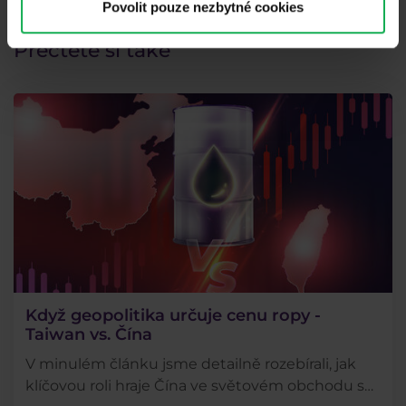
příběhem a realitou.
Povolit pouze nezbytné cookies
Přečtěte si také
Když geopolitika určuje cenu ropy -
Taiwan vs. Čína
V minulém článku jsme detailně rozebírali, jak
klíčovou roli hraje Čína ve světovém obchodu s