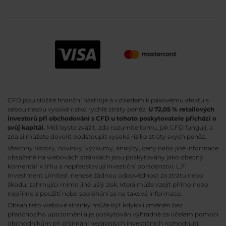
CFD jsou složité finanční nástroje a vzhledem k pákovému efektu s
sebou nesou vysoké riziko rychlé ztráty peněz.
U 72,05 % retailových
investorů při obchodování s CFD u tohoto poskytovatele přichází o
svůj kapitál.
Měli byste zvážit, zda rozumíte tomu, jak CFD fungují, a
zda si můžete dovolit podstoupit vysoké riziko ztráty svých peněz.
Všechny názory, novinky, výzkumy, analýzy, ceny nebo jiné informace
obsažené na webovách stránkách jsou poskytovány jako obecný
komentář k trhu a nepředstavují investiční poradenství. L.F.
Investment Limited. nenese žádnou odpovědnost za ztrátu nebo
škodu, zahrnující mimo jiné ušlý zisk, která může vzejít přímo nebo
nepřímo z použití nebo spoléhání se na takové informace.
Obsah této webové stránky může být kdykoli změněn bez
předchozího upozornění a je poskytován výhradně za účelem pomoci
obchodníkům při přijímání nezávislých investičních rozhodnutí.