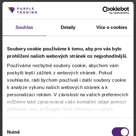
Páka podle ESM
Souhlas
Detaily
Více o cookies
Obchodní hodiny (GMT+3)
Komise
Soubory cookie používáme k tomu, aby pro vás bylo
prohlížení našich webových stránek co nejpohodlnější.
Měna
Používáme nezbytné soubory cookie, abychom vám
poskytli lepší zážitek z webových stránek. Pokud
souhlasíte, rádi bychom používali i další soubory cookie
Tick size
k analýze výkonu našich webových stránek a k
personalizaci reklam. V závislosti na vašich preferencích
Tick value
můžeme také zpracovávat vaše kontaktní údaje pomocí
platforem, jako je Google. Více informací o vašich
Volume step
možnostech se dozvíte v našich
Zásadách používání
cookies
. Pokud zvolíte možnost „Povolit vše“, přijímáte
Výběr
a souhlasíte s tím, že sdílíme vaše informace s třetími
Nutné
souhlasu
Min trade