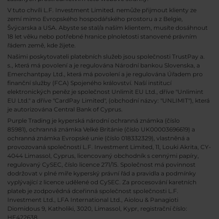
V tuto chvíli L.F. Investment Limited. nemůže přijmout klienty ze
zemí mimo Evropského hospodářského prostoru a z Belgie,
Švýcarska a USA. Abyste se stal/a naším klientem, musíte dosáhnout
18 let věku nebo potřebné hranice plnoletosti stanovené právním
řádem země, kde žijete.
Našimi poskytovateli platebních služeb jsou společnosti TrustPay a.
s., která má povolení a je regulována Národní bankou Slovenska, a
Emerchantpay Ltd., která má povolení a je regulována Úřadem pro
finanční služby (FCA) Spojeného království. Naší institucí
elektronických peněz je společnost Unlimit EU Ltd., dříve "Unlimint
EU Ltd." a dříve "CardPay Limited", (obchodní názvy: "UNLIMIT"), která
je autorizována Central Bank of Cyprus.
Purple Trading je kyperská národní
ochranná známka (číslo
85981), ochranná známka Velké Británie (číslo UK00003696619) a
ochranná známka Evropské unie (číslo 018332329), vlastněná a
provozovaná společností L.F. Investment Limited, 11, Louki Akrita, CY-
4044 Limassol, Cyprus, licencovaný obchodník s cennými papíry,
regulovaný CySEC, číslo licence 271/15. Společnost má povinnost
dodržovat v plné míře kyperský právní řád a pravidla a podmínky
vyplývající z licence udělené od CySEC. Za procesování karetních
plateb je zodpovědná dceřinná společnost společnosti L.F.
Investment Ltd., LFA International Ltd., Aiolou & Panagioti
Diomidous 9, Katholiki, 3020, Limassol, Kypr, registrační číslo:
HE422638.