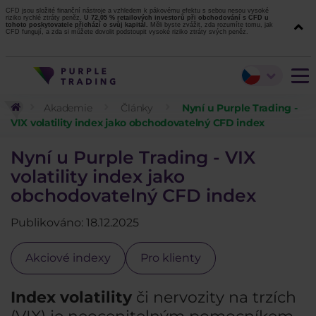
CFD jsou složité finanční nástroje a vzhledem k pákovému efektu s sebou nesou vysoké
riziko rychlé ztráty peněz.
U 72,05 % retailových investorů při obchodování s CFD u
tohoto poskytovatele přichází o svůj kapitál.
Měli byste zvážit, zda rozumíte tomu, jak
CFD fungují, a zda si můžete dovolit podstoupit vysoké riziko ztráty svých peněz.
Akademie
Články
Nyní u Purple Trading -
VIX volatility index jako obchodovatelný CFD index
Nyní u Purple Trading - VIX
volatility index jako
obchodovatelný CFD index
Publikováno: 18.12.2025
Akciové indexy
Pro klienty
Index volatility
či nervozity na trzích