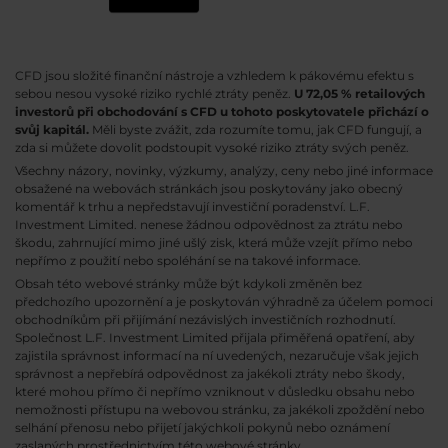
CFD jsou složité finanční nástroje a vzhledem k pákovému efektu s
sebou nesou vysoké riziko rychlé ztráty peněz.
U 72,05 % retailových
investorů při obchodování s CFD u tohoto poskytovatele přichází o
svůj kapitál.
Měli byste zvážit, zda rozumíte tomu, jak CFD fungují, a
zda si můžete dovolit podstoupit vysoké riziko ztráty svých peněz.
Všechny názory, novinky, výzkumy, analýzy, ceny nebo jiné informace
obsažené na webovách stránkách jsou poskytovány jako obecný
komentář k trhu a nepředstavují investiční poradenství. L.F.
Investment Limited. nenese žádnou odpovědnost za ztrátu nebo
škodu, zahrnující mimo jiné ušlý zisk, která může vzejít přímo nebo
nepřímo z použití nebo spoléhání se na takové informace.
Obsah této webové stránky může být kdykoli změněn bez
předchozího upozornění a je poskytován výhradně za účelem pomoci
obchodníkům při přijímání nezávislých investičních rozhodnutí.
Společnost L.F. Investment Limited přijala přiměřená opatření, aby
zajistila správnost informací na ní uvedených, nezaručuje však jejich
správnost a nepřebírá odpovědnost za jakékoli ztráty nebo škody,
které mohou přímo či nepřímo vzniknout v důsledku obsahu nebo
nemožnosti přístupu na webovou stránku, za jakékoli zpoždění nebo
selhání přenosu nebo přijetí jakýchkoli pokynů nebo oznámení
zaslaných prostřednictvím této webové stránky.