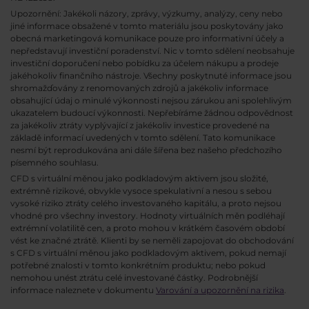
Upozornění: Jakékoli názory, zprávy, výzkumy, analýzy, ceny nebo
jiné informace obsažené v tomto materiálu jsou poskytovány jako
obecná marketingová komunikace pouze pro informativní účely a
nepředstavují investiční poradenství. Nic v tomto sdělení neobsahuje
investiční doporučení nebo pobídku za účelem nákupu a prodeje
jakéhokoliv finančního nástroje. Všechny poskytnuté informace jsou
shromažďovány z renomovaných zdrojů a jakékoliv informace
obsahující údaj o minulé výkonnosti nejsou zárukou ani spolehlivým
ukazatelem budoucí výkonnosti. Nepřebíráme žádnou odpovědnost
za jakékoliv ztráty vyplývající z jakékoliv investice provedené na
základě informací uvedených v tomto sdělení. Tato komunikace
nesmí být reprodukována ani dále šířena bez našeho předchozího
písemného souhlasu.
CFD s virtuální měnou jako podkladovým aktivem jsou složité,
extrémně rizikové, obvykle vysoce spekulativní a nesou s sebou
vysoké riziko ztráty celého investovaného kapitálu, a proto nejsou
vhodné pro všechny investory. Hodnoty virtuálních měn podléhají
extrémní volatilitě cen, a proto mohou v krátkém časovém období
vést ke značné ztrátě. Klienti by se neměli zapojovat do obchodování
s CFD s virtuální měnou jako podkladovým aktivem, pokud nemají
potřebné znalosti v tomto konkrétním produktu; nebo pokud
nemohou unést ztrátu celé investované částky. Podrobnější
informace naleznete v dokumentu
Varování a upozornění na rizika
.