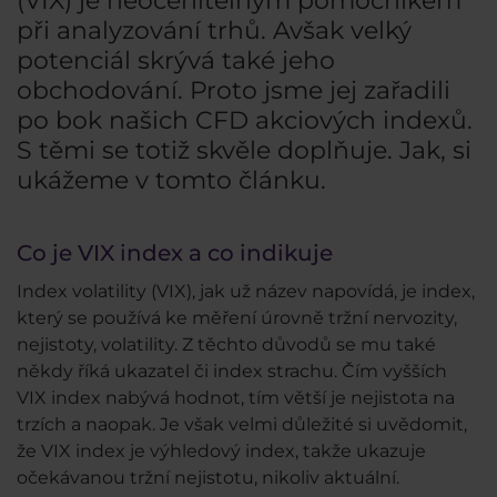
(VIX) je neocenitelným pomocníkem
při analyzování trhů. Avšak velký
potenciál skrývá také jeho
obchodování. Proto jsme jej zařadili
po bok našich CFD akciových indexů.
S těmi se totiž skvěle doplňuje. Jak, si
ukážeme v tomto článku.
Co je VIX index a co indikuje
Index volatility (VIX), jak už název napovídá, je index,
který se používá ke měření úrovně tržní nervozity,
nejistoty, volatility. Z těchto důvodů se mu také
někdy říká ukazatel či index strachu. Čím vyšších
VIX index nabývá hodnot, tím větší je nejistota na
trzích a naopak. Je však velmi důležité si uvědomit,
že VIX index je výhledový index, takže ukazuje
očekávanou tržní nejistotu, nikoliv aktuální.