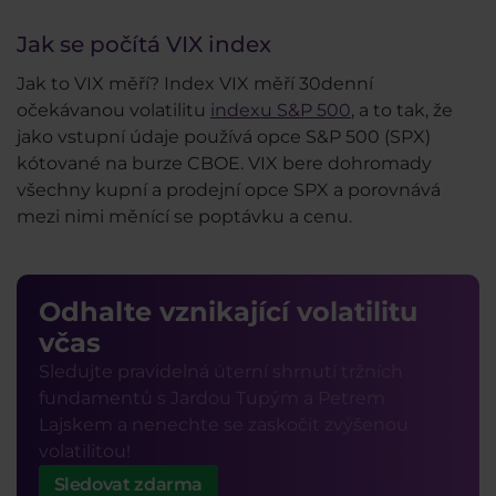
Jak se počítá VIX index
Jak to VIX měří? Index VIX měří 30denní
očekávanou volatilitu
indexu S&P 500
, a to tak, že
jako vstupní údaje používá opce S&P 500 (SPX)
kótované na burze CBOE. VIX bere dohromady
všechny kupní a prodejní opce SPX a porovnává
mezi nimi měnící se poptávku a cenu.
Odhalte vznikající volatilitu
včas
Sledujte pravidelná úterní shrnutí tržních
fundamentů s Jardou Tupým a Petrem
Lajskem a nenechte se zaskočit zvýšenou
volatilitou!
Sledovat zdarma