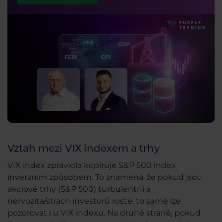
Vztah mezi VIX indexem a trhy
VIX index zpravidla kopíruje S&P 500 index
inverzním způsobem. To znamená, že pokud jsou
akciové trhy (S&P 500) turbulentní a
nervozita/strach investorů roste, to samé lze
pozorovat i u VIX indexu. Na druhé straně, pokud