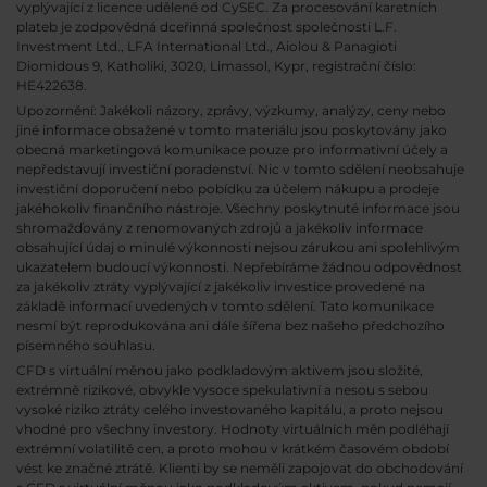
vyplývající z licence udělené od CySEC. Za procesování karetních
plateb je zodpovědná dceřinná společnost společnosti L.F.
Investment Ltd., LFA International Ltd., Aiolou & Panagioti
Diomidous 9, Katholiki, 3020, Limassol, Kypr, registrační číslo:
HE422638.
Upozornění: Jakékoli názory, zprávy, výzkumy, analýzy, ceny nebo
jiné informace obsažené v tomto materiálu jsou poskytovány jako
obecná marketingová komunikace pouze pro informativní účely a
nepředstavují investiční poradenství. Nic v tomto sdělení neobsahuje
investiční doporučení nebo pobídku za účelem nákupu a prodeje
jakéhokoliv finančního nástroje. Všechny poskytnuté informace jsou
shromažďovány z renomovaných zdrojů a jakékoliv informace
obsahující údaj o minulé výkonnosti nejsou zárukou ani spolehlivým
ukazatelem budoucí výkonnosti. Nepřebíráme žádnou odpovědnost
za jakékoliv ztráty vyplývající z jakékoliv investice provedené na
základě informací uvedených v tomto sdělení. Tato komunikace
nesmí být reprodukována ani dále šířena bez našeho předchozího
písemného souhlasu.
CFD s virtuální měnou jako podkladovým aktivem jsou složité,
extrémně rizikové, obvykle vysoce spekulativní a nesou s sebou
vysoké riziko ztráty celého investovaného kapitálu, a proto nejsou
vhodné pro všechny investory. Hodnoty virtuálních měn podléhají
extrémní volatilitě cen, a proto mohou v krátkém časovém období
vést ke značné ztrátě. Klienti by se neměli zapojovat do obchodování