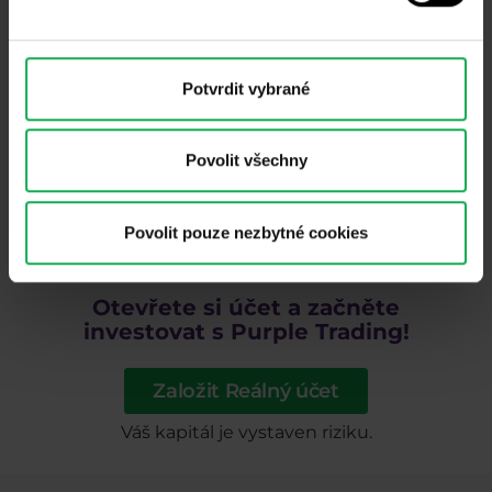
tak se můžeme dozvědět, zda je trh pro nás a náš
přístup vhodný, či nikoliv.
Pro Forex i ostatní trhy tedy platí následující: každý
Potvrdit vybrané
svědomitý obchodník, by měl vědět,
jak postavit
funkční obchodní strategii
, jak analyzovat trhy a
Povolit všechny
jakým způsobem skloubit
psychologii a trading
, aby
se vaše obchodování nestalo prachobyčejným
hazardováním.
Povolit pouze nezbytné cookies
Otevřete si účet a začněte
investovat s Purple Trading!
Založit Reálný účet
Váš kapitál je vystaven riziku.