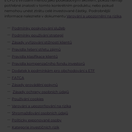
s CFD s virtuální měnou jako podkladovým aktivem, pokud nemají
potřebné znalosti v tomto konkrétním produktu; nebo pokud
nemohou unést ztrátu celé investované částky. Podrobnější
informace naleznete v dokumentu
Varování a upozornění na rizika
.
Podmínky poskytování služeb
Podmínky používání strategií
Zásady vyřizování stížností klientů
Pravidla řešení střetu zájmů
Pravidla klasifikace klientů
Pravidla kompenzačního fondu investorů
Dodatek k podmínkám pro obchodování s ETF
FATCA
Zásady provádění pokynů
Zásady ochrany osobních údajů
Používání cookies
Varování a upozorňování na rizika
Shromažďování osobních údajů
Politicky exponované osoby
Kategorie investičních rizik