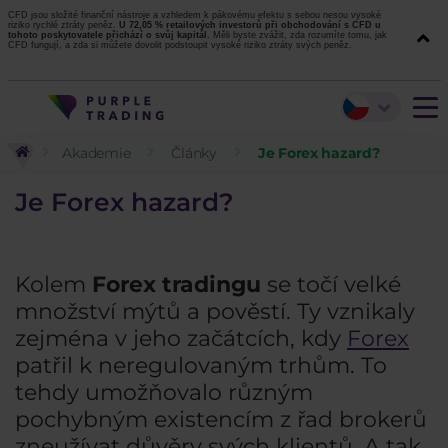
CFD jsou složité finanční nástroje a vzhledem k pákovému efektu s sebou nesou vysoké
riziko rychlé ztráty peněz.
U 72,05 % retailových investorů při obchodování s CFD u
tohoto poskytovatele přichází o svůj kapitál.
Měli byste zvážit, zda rozumíte tomu, jak
CFD fungují, a zda si můžete dovolit podstoupit vysoké riziko ztráty svých peněz.
Akademie
Články
Je Forex hazard?
Je Forex hazard?
Kolem
Forex tradingu
se točí velké
množství mýtů a pověstí. Ty vznikaly
zejména v jeho začátcích, kdy
Forex
patřil k neregulovaným trhům. To
tehdy umožňovalo různým
pochybným existencím z řad brokerů
zneužívat důvěry svých klientů. A tak