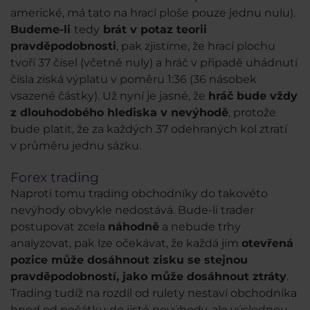
americké, má tato na hrací ploše pouze jednu nulu).
Budeme-li
tedy
brát v potaz teorii
pravděpodobnosti
, pak zjistíme, že hrací plochu
tvoří 37 čísel (včetně nuly) a hráč v případě uhádnutí
čísla získá výplatu v poměru 1:36 (36 násobek
vsazené částky). Už nyní je jasné, že
hráč bude vždy
z dlouhodobého hlediska v nevýhodě
, protože
bude platit, že za každých 37 odehraných kol ztratí
v průměru jednu sázku.
Forex trading
Naproti tomu trading obchodníky do takovéto
nevýhody obvykle nedostává. Bude-li trader
postupovat zcela
náhodně
a nebude trhy
analyzovat, pak lze očekávat, že každá jím
otevřená
pozice může dosáhnout zisku se stejnou
pravděpodobností, jako může dosáhnout ztráty
.
Trading tudíž na rozdíl od rulety nestaví obchodníka
hned od počátku do jisté nevýhody, ale výslednou