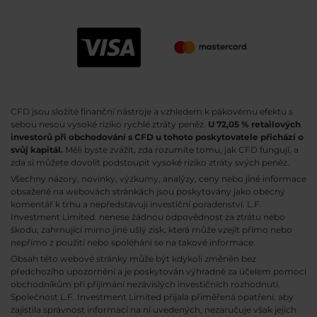
CFD jsou složité finanční nástroje a vzhledem k pákovému efektu s
sebou nesou vysoké riziko rychlé ztráty peněz.
U 72,05 % retailových
investorů při obchodování s CFD u tohoto poskytovatele přichází o
svůj kapitál.
Měli byste zvážit, zda rozumíte tomu, jak CFD fungují, a
zda si můžete dovolit podstoupit vysoké riziko ztráty svých peněz.
Všechny názory, novinky, výzkumy, analýzy, ceny nebo jiné informace
obsažené na webovách stránkách jsou poskytovány jako obecný
komentář k trhu a nepředstavují investiční poradenství. L.F.
Investment Limited. nenese žádnou odpovědnost za ztrátu nebo
škodu, zahrnující mimo jiné ušlý zisk, která může vzejít přímo nebo
nepřímo z použití nebo spoléhání se na takové informace.
Obsah této webové stránky může být kdykoli změněn bez
předchozího upozornění a je poskytován výhradně za účelem pomoci
obchodníkům při přijímání nezávislých investičních rozhodnutí.
Společnost L.F. Investment Limited přijala přiměřená opatření, aby
zajistila správnost informací na ní uvedených, nezaručuje však jejich