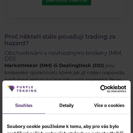
Proč někteří stále považují trading za
hazard?
Obchodování s nevhodnými brokery (MM,
DD)
MarketMaker (MM) či DealingDesk (DD)
jsou
brokerské společnosti, které jak již název napovídá,
patří mezi aktivní tvůrce trhu, což znamená, že se
tyto brokerské společnosti
běžně stávají
protistranou
v případě obchodních pozic, které jsou
realizovány jejich vlastními klienty.
Pokud tedy
Souhlas
Detaily
Více o cookies
obchodník vydělává, tak tito brokeři naopak
ztrácí
. Toto pak často vede DD a MM brokery
k praktikám, které používají hazardní společnosti a
Soubory cookie používáme k tomu, aby pro vás bylo
obchodníci nakonec bohužel nabývají domnění, že