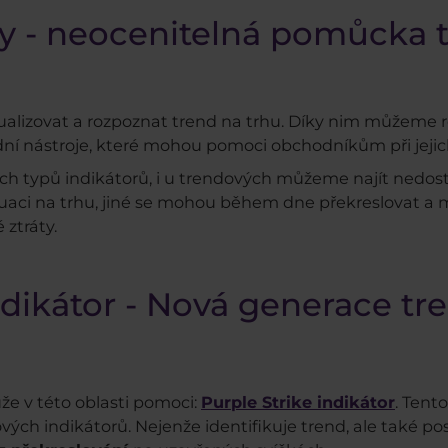
ry - neocenitelná pomůcka
lizovat a rozpoznat trend na trhu. Díky nim můžeme ro
adní nástroje, které mohou pomoci obchodníkům při jeji
ích typů indikátorů, i u trendových můžeme najít nedo
tuaci na trhu, jiné se mohou během dne překreslovat a
ztráty.
ndikátor - Nová generace t
ůže v této oblasti pomoci:
Purple Strike indikátor
. Tent
ch indikátorů. Nejenže identifikuje trend, ale také pos