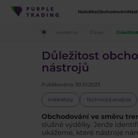
Nabídka
Obchodování
Nást
Akademie
Články
Důležitos
Důležitost obch
nástrojů
Publikováno: 30.10.2023
Indikátory
Technická analýza
Obchodování ve směru tre
slušné výdělky. Jenže ident
ukážeme, které nástroje n