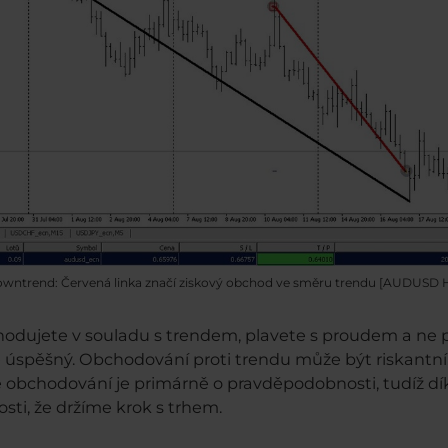
wntrend: Červená linka značí ziskový obchod ve směru trendu [AUDUSD 
odujete v souladu s trendem, plavete s proudem a ne p
úspěšný. Obchodování proti trendu může být riskantní,
e obchodování je primárně o pravděpodobnosti, tudíž d
ti, že držíme krok s trhem.