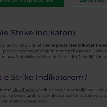
le Strike indikátoru
trike indikátoru je jeho
schopnost identifikovat tren
e "projet" trendem až do jeho samotného konce. Další vý
 po uzavření svíčky můžete počítat s tím, že indikátor ta
ple Strike Indikátorem?
atformě
MetaTrader 4
vidíte, že můžete modifikovat něk
 z kolika svíček zpětně se indikátor počítá. To znamená, 
í trend nahoru nebo dolů.