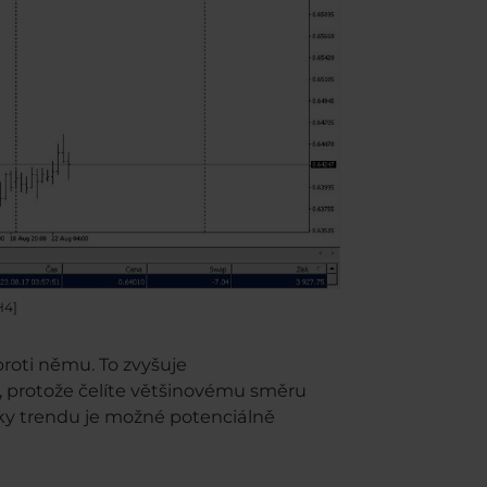
H4]
roti němu. To zvyšuje
 protože čelíte většinovému směru
íky trendu je možné potenciálně