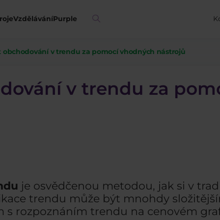
roje
Vzdělávání
Purple
K
t obchodování v trendu za pomocí vhodných nástrojů
odování v trendu za po
ndu
je osvědčenou metodou, jak si v tradi
ifikace trendu může být mnohdy složitěj
ám s rozpoznáním trendu na cenovém gr