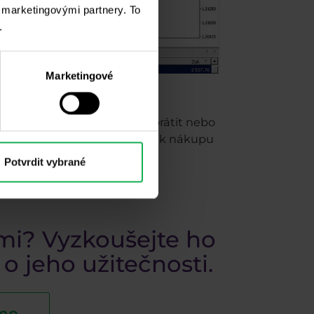
i marketingovými partnery. To
.
Marketingové
 ve směru trendu [USDCAD, H4]
nat, kde trh má potenciál obrátit nebo
asné ukazatele vhodných bodů k nákupu
Potvrdit vybrané
ami? Vyzkoušejte ho
 jeho užitečnosti.
emo