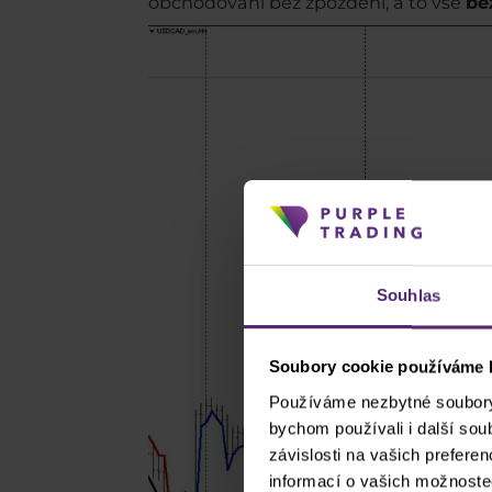
obchodování bez zpoždění, a to vše
be
Souhlas
Soubory cookie používáme k
Používáme nezbytné soubory 
bychom používali i další so
závislosti na vašich prefere
informací o vašich možnoste