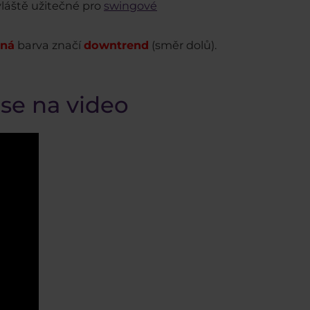
láště užitečné pro
swingové
ená
barva značí
downtrend
(směr dolů).
 se na video