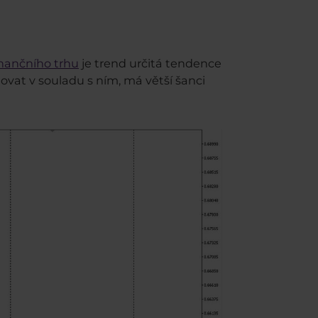
inančního trhu
je trend určitá tendence
at v souladu s ním, má větší šanci