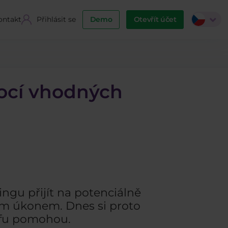
ontakt
Přihlásit se
Demo
Otevřít účet
mocí vhodných
ngu přijít na potenciálně
ším úkonem. Dnes si proto
afu pomohou.