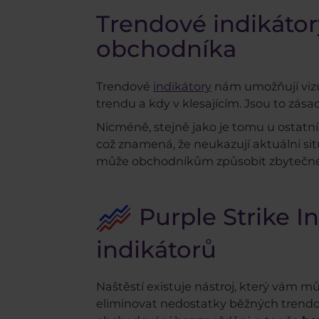
Trendové indikáto
obchodníka
Trendové
indikátory
nám umožňují vizua
trendu a kdy v klesajícím. Jsou to zás
Nicméně, stejně jako je tomu u ostatn
což znamená, že neukazují aktuální si
může obchodníkům způsobit zbytečné 
Purple Strike I
indikátorů
Naštěstí existuje nástroj, který vám m
eliminovat nedostatky běžných trendový