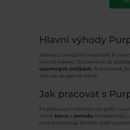
Hlavní výhody Purp
Jednou z unikátních vlastností Purple S
ovlivnit korekcí. To znamená, že dokáž
uzavřených svíčkách
. To znamená, že
nebude se zpětně měnit.
Jak pracovat s Pur
Po přesunutí indikátoru do grafu v pl
měnit
barvy
a
periodu
. Perioda značí,
poté komponuje do toho, jestli vykresl