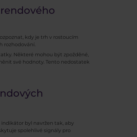
 trendového
zpoznat, kdy je trh v rostoucím
ch rozhodování.
statky. Některé mohou být zpožděné,
 měnit své hodnoty. Tento nedostatek
rendových
o indikátor byl navržen tak, aby
kytuje spolehlivé signály pro