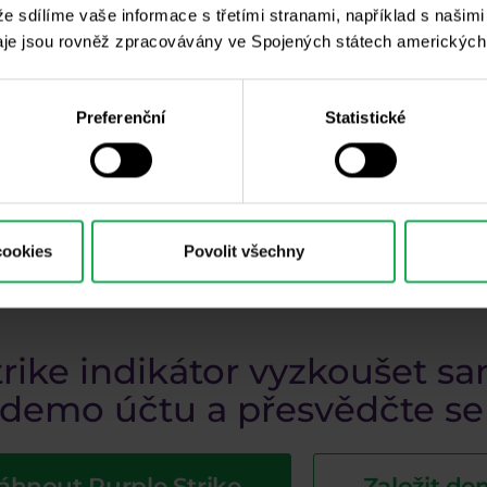
 že sdílíme vaše informace s třetími stranami, například s našim
je jsou rovněž zpracovávány ve Spojených státech amerických
Preferenční
Statistické
átor zobrazuje modrý vývoj uptrendu, Červená linka značí ziskový obchod
chnologiemi může Purple Strike indikátor skvěle rozpoz
e ještě lepší? Purple Strike indikátor vám poskytne j
dování v rámci aktuálního trendu.
cookies
Povolit všechny
trike indikátor vyzkoušet s
emo účtu a přesvědčte se o
áhnout Purple Strike
Založit d