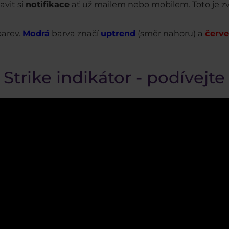
avit si
notifikace
ať už mailem nebo mobilem. Toto je zv
barev.
Modrá
barva značí
uptrend
(směr nahoru) a
červ
Strike indikátor - podívejte