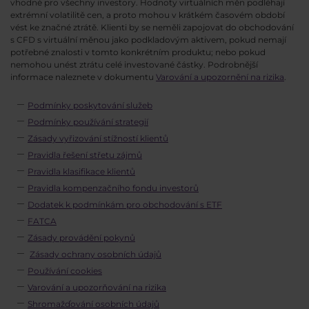
vhodné pro všechny investory. Hodnoty virtuálních měn podléhají
extrémní volatilitě cen, a proto mohou v krátkém časovém období
vést ke značné ztrátě. Klienti by se neměli zapojovat do obchodování
s CFD s virtuální měnou jako podkladovým aktivem, pokud nemají
potřebné znalosti v tomto konkrétním produktu; nebo pokud
nemohou unést ztrátu celé investované částky. Podrobnější
informace naleznete v dokumentu
Varování a upozornění na rizika
.
Podmínky poskytování služeb
Podmínky používání strategií
Zásady vyřizování stížností klientů
Pravidla řešení střetu zájmů
Pravidla klasifikace klientů
Pravidla kompenzačního fondu investorů
Dodatek k podmínkám pro obchodování s ETF
FATCA
Zásady provádění pokynů
Zásady ochrany osobních údajů
Používání cookies
Varování a upozorňování na rizika
Shromažďování osobních údajů