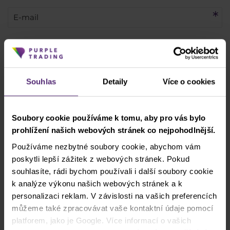
+420
Souhlas
Detaily
Více o cookies
Zaškrtnutím tohoto políčka dobrovolně žádám a poskytuji svůj výslovný
Soubory cookie používáme k tomu, aby pro vás bylo
souhlas s tím, aby mě zástupce společnosti kontaktoval telefonicky za
prohlížení našich webových stránek co nejpohodlnější.
účelem poskytnutí dalších informací o produktech a službách
společnosti.
Používáme nezbytné soubory cookie, abychom vám
* Beru na vědomí a přijímám, že mé osobní údaje budou zpracovány v
poskytli lepší zážitek z webových stránek. Pokud
souladu se
zásadami ochrany osobních údajů
, včetně marketingových a
souhlasíte, rádi bychom používali i další soubory cookie
propagačních účelů. Dále potvrzuji, beru na vědomí a přijímám
k analýze výkonu našich webových stránek a k
informace o pořizování audiovizuálních záznamů
, stejně jako
varování a
personalizaci reklam. V závislosti na vašich preferencích
zveřejnění rizik
.
můžeme také zpracovávat vaše kontaktní údaje pomocí
platforem, jako je Google. Více informací o vašich
ODESLAT