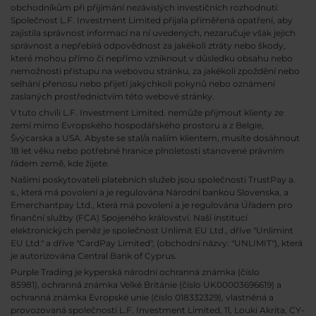
obchodníkům při přijímání nezávislých investičních rozhodnutí.
Společnost L.F. Investment Limited přijala přiměřená opatření, aby
zajistila správnost informací na ní uvedených, nezaručuje však jejich
správnost a nepřebírá odpovědnost za jakékoli ztráty nebo škody,
které mohou přímo či nepřímo vzniknout v důsledku obsahu nebo
nemožnosti přístupu na webovou stránku, za jakékoli zpoždění nebo
selhání přenosu nebo přijetí jakýchkoli pokynů nebo oznámení
zaslaných prostřednictvím této webové stránky.
V tuto chvíli L.F. Investment Limited. nemůže přijmout klienty ze
zemí mimo Evropského hospodářského prostoru a z Belgie,
Švýcarska a USA. Abyste se stal/a naším klientem, musíte dosáhnout
18 let věku nebo potřebné hranice plnoletosti stanovené právním
řádem země, kde žijete.
Našimi poskytovateli platebních služeb jsou společnosti TrustPay a.
s., která má povolení a je regulována Národní bankou Slovenska, a
Emerchantpay Ltd., která má povolení a je regulována Úřadem pro
finanční služby (FCA) Spojeného království. Naší institucí
elektronických peněz je společnost Unlimit EU Ltd., dříve "Unlimint
EU Ltd." a dříve "CardPay Limited", (obchodní názvy: "UNLIMIT"), která
je autorizována Central Bank of Cyprus.
Purple Trading je kyperská národní
ochranná známka (číslo
85981), ochranná známka Velké Británie (číslo UK00003696619) a
ochranná známka Evropské unie (číslo 018332329), vlastněná a
provozovaná společností L.F. Investment Limited, 11, Louki Akrita, CY-