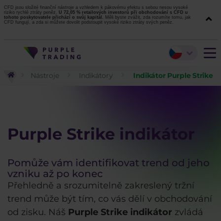
CFD jsou složité finanční nástroje a vzhledem k pákovému efektu s sebou nesou vysoké
riziko rychlé ztráty peněz.
U 72,05 % retailových investorů při obchodování s CFD u
tohoto poskytovatele přichází o svůj kapitál.
Měli byste zvážit, zda rozumíte tomu, jak
CFD fungují, a zda si můžete dovolit podstoupit vysoké riziko ztráty svých peněz.
Nástroje
Indikátory
Indikátor Purple Strike
Purple Strike indikátor
Pomůže vám identifikovat trend od jeho
vzniku až po konec
Přehledně a srozumitelně zakreslený tržní
trend může být tím, co vás dělí v obchodování
od zisku. Náš
Purple Strike indikátor
zvládá