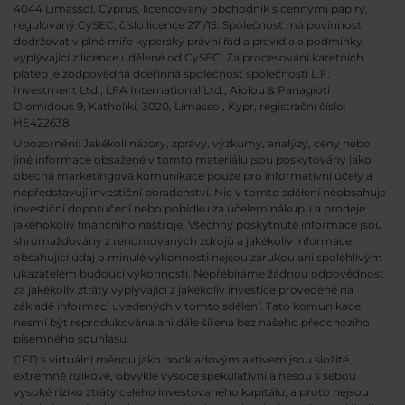
4044 Limassol, Cyprus, licencovaný obchodník s cennými papíry,
regulovaný CySEC, číslo licence 271/15. Společnost má povinnost
dodržovat v plné míře kyperský právní řád a pravidla a podmínky
vyplývající z licence udělené od CySEC. Za procesování karetních
plateb je zodpovědná dceřinná společnost společnosti L.F.
Investment Ltd., LFA International Ltd., Aiolou & Panagioti
Diomidous 9, Katholiki, 3020, Limassol, Kypr, registrační číslo:
HE422638.
Upozornění: Jakékoli názory, zprávy, výzkumy, analýzy, ceny nebo
jiné informace obsažené v tomto materiálu jsou poskytovány jako
obecná marketingová komunikace pouze pro informativní účely a
nepředstavují investiční poradenství. Nic v tomto sdělení neobsahuje
investiční doporučení nebo pobídku za účelem nákupu a prodeje
jakéhokoliv finančního nástroje. Všechny poskytnuté informace jsou
shromažďovány z renomovaných zdrojů a jakékoliv informace
obsahující údaj o minulé výkonnosti nejsou zárukou ani spolehlivým
ukazatelem budoucí výkonnosti. Nepřebíráme žádnou odpovědnost
za jakékoliv ztráty vyplývající z jakékoliv investice provedené na
základě informací uvedených v tomto sdělení. Tato komunikace
nesmí být reprodukována ani dále šířena bez našeho předchozího
písemného souhlasu.
CFD s virtuální měnou jako podkladovým aktivem jsou složité,
extrémně rizikové, obvykle vysoce spekulativní a nesou s sebou
vysoké riziko ztráty celého investovaného kapitálu, a proto nejsou