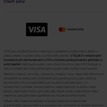
Clash páry
CFD jsou složité finanční nástroje a vzhledem k pákovému efektu s
sebou nesou vysoké riziko rychlé ztráty peněz.
U 72,05 % retailových
investorů při obchodování s CFD u tohoto poskytovatele přichází o
svůj kapitál.
Měli byste zvážit, zda rozumíte tomu, jak CFD fungují, a
zda si můžete dovolit podstoupit vysoké riziko ztráty svých peněz.
Všechny názory, novinky, výzkumy, analýzy, ceny nebo jiné informace
obsažené na webovách stránkách jsou poskytovány jako obecný
komentář k trhu a nepředstavují investiční poradenství. L.F.
Investment Limited. nenese žádnou odpovědnost za ztrátu nebo
škodu, zahrnující mimo jiné ušlý zisk, která může vzejít přímo nebo
nepřímo z použití nebo spoléhání se na takové informace.
Obsah této webové stránky může být kdykoli změněn bez
předchozího upozornění a je poskytován výhradně za účelem pomoci