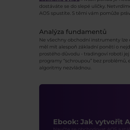
dostáváte se do slepé uličky. Netvrdím
AOS spustíte. S těmi vám pomůže prá
Analýza fundamentů
Ne všechny obchodní instrumenty lze 
měl mít alespoň základní ponětí o nejd
prostého důvodu - tradingoví roboti jej
programy “schroupou” bez problémů, eko
algoritmy nezvládnou.
Ebook: Jak vytvořit 
Naučte se obchodovat AOS a stá