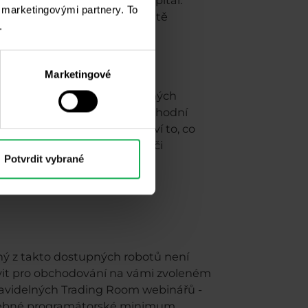
i marketingovými partnery. To
fáte a máte své roboty náležitě
.
Marketingové
bory pravidel a úkonů, sepsaných
 parametry také, nemůže obchodní
případě, že se na grafu objeví to, co
 hledat chybu v nastavení či
Potvrdit vybrané
ný z takto dostupných robotů není
tavit pro obchodování na vámi zvoleném
 pravidelných Trading Room webinářů -
třebné programátorské minimum,