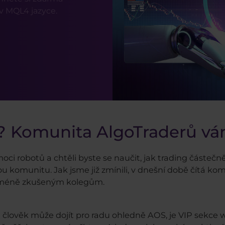
v MQL4 jazyce.
S? Komunita AlgoTraderů vá
i robotů a chtěli byste se naučit, jak trading částečně
u komunitu. Jak jsme již zmínili, v dnešní době čítá k
ým méně zkušeným kolegům.
 člověk může dojít pro radu ohledně AOS, je VIP sekce w