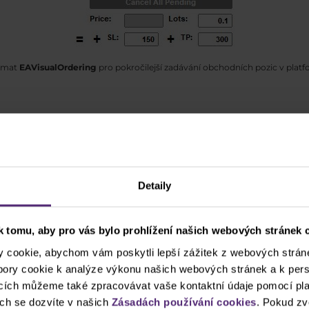
omat
EAVisualOrdering
pro pokročilejší zadávání obchodních pozic v plat
y AOS
 pochopitelně jak své obhájce z řad AlgoTrading komuni
ěřit změti jedniček a nul. Pojďme se podívat na výhody 
Detaily
 tomu, aby pro vás bylo prohlížení našich webových stránek c
cookie, abychom vám poskytli lepší zážitek z webových stráne
ubory cookie k analýze výkonu našich webových stránek a k pers
ncích můžeme také zpracovávat vaše kontaktní údaje pomocí pla
racovníci. A tak zatímco člověk, který je vystaven působ
ch se dozvíte v našich
Zásadách používání cookies
. Pokud zv
vat neustále
. Pokud teda nejsou zrovna uzavřené trhy