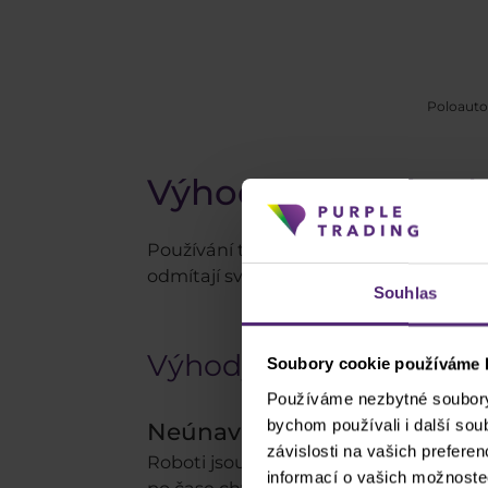
Poloaut
Výhody a nevýhod
Používání tradingových robotů má zcela
odmítají své těžce vydělané peníze sv
Souhlas
Výhody
Soubory cookie používáme k
Používáme nezbytné soubory 
bychom používali i další so
Neúnavnost
závislosti na vašich prefere
Roboti jsou narozdíl od lidí neúnavní p
informací o vašich možnoste
po čase chybovat,
AOS může obchodo