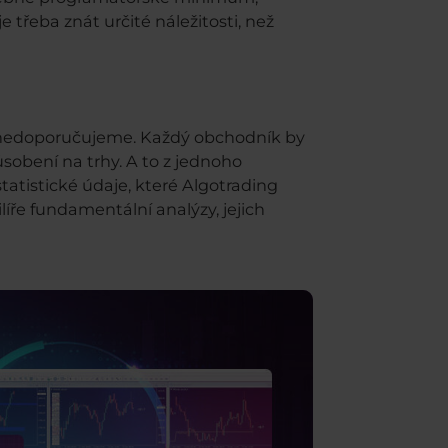
třeba znát určité náležitosti, než
i nedoporučujeme. Každý obchodník by
sobení na trhy. A to z jednoho
tatistické údaje, které Algotrading
íře fundamentální analýzy, jejich