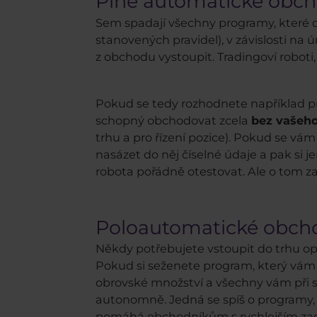
Plně automatické obch
Sem spadají všechny programy, které
stanovených pravidel), v závislosti na
z obchodu vystoupit. Tradingoví roboti
Pokud se tedy rozhodnete například pr
schopný obchodovat zcela
bez vašeho
trhu a pro řízení pozice). Pokud se vám
nasázet do něj číselné údaje a pak si j
robota pořádně otestovat. Ale o tom za
Poloautomatické obch
Někdy potřebujete vstoupit do trhu op
Pokud si seženete program, který vám 
obrovské množství a všechny vám při
autonomně. Jedná se spíš o programy, 
pomáhá obchodníkům s rychlejším zadáv