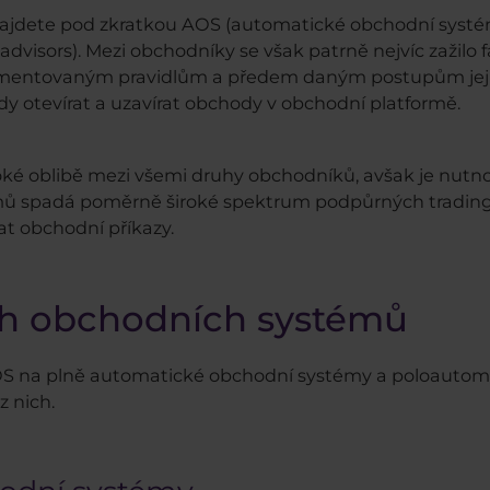
najdete pod zkratkou AOS (automatické obchodní systé
advisors). Mezi obchodníky se však patrně nejvíc zažilo f
ementovaným pravidlům a předem daným postupům jejich
dy otevírat a uzavírat obchody v obchodní platformě.
oké oblibě mezi všemi druhy obchodníků, avšak je nutn
ů spadá poměrně široké spektrum podpůrných trading
t obchodní příkazy.
ch obchodních systémů
S na plně automatické obchodní systémy a poloautomat
z nich.