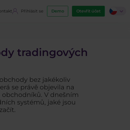
ontakt
Přihlásit se
Demo
Otevřít účet
ody tradingových
obchody bez jakékoliv
erá se právě objevila na
ha obchodníků. V dnešním
ních systémů, jaké jsou
ačít.