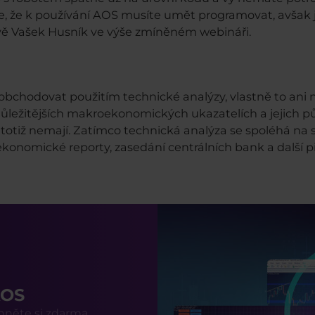
e, že k používání AOS musíte umět programovat, avšak je 
vě Vašek Husník ve výše zmíněném webináři.
obchodovat použitím technické analýzy, vlastně to an
ůležitějších makroekonomických ukazatelích a jejich pů
 totiž nemají. Zatímco technická analýza se spoléhá na s
nomické reporty, zasedání centrálních bank a další pil
AOS
hněte si zdarma