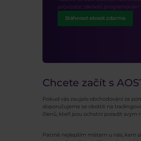
průvodce základů programování 
Stáhnout ebook zdarma
Chcete začít s AO
Pokud vás zaujalo obchodování za pomoc
doporučujeme se obrátit na tradingovo
členů, kteří jsou ochotni poradit sv
Patrně nejlepším místem u nás, kam si