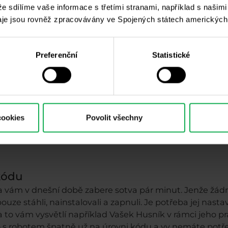
 že sdílíme vaše informace s třetími stranami, například s našim
botů na vícero trzích současně, pokud si na to tedy trou
je jsou rovněž zpracovávány ve Spojených státech amerických
Preferenční
Statistické
chodní systémy jsou vlastně algoritmicky fungující sou
e kód, kterým jsou sepsány, bezchybný a vámi zadané
né překliknutí, či nevšimnutí si určité cenové úrovně. V 
 A, tak to zobchoduje způsobem A. Pokud ne, je třeba
cookies
Povolit všechny
 kódu
ta vám v dnešní době zabere sotva pár minut. Jenže žád
uze stáhli, nainstalovali a zapnuli. Je potřeba jej nas
 na to vám vysvětlí například Vašek Husník v rámci jeho
co s robotem špatně už na úrovni kódu a vy nemáte po