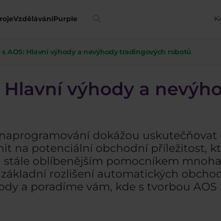
roje
Vzdělávání
Purple
K
s AOS: Hlavní výhody a nevýhody tradingových robotů
 Hlavní výhody a nevýh
m naprogramování dokážou uskutečňovat 
t na potenciální obchodní příležitost, kt
jsou stále oblíbenějším pomocníkem mno
 základní rozlišení automatických obchod
hody a poradíme vám, kde s tvorbou AOS z