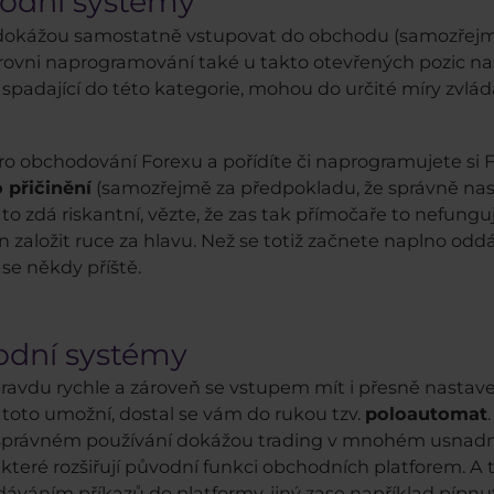
odní systémy
 dokážou samostatně vstupovat do obchodu (samozřejm
 úrovni naprogramování také u takto otevřených pozic nas
, spadající do této kategorie, mohou do určité míry zvlá
o obchodování Forexu a pořídíte či naprogramujete si F
 přičinění
(samozřejmě za předpokladu, že správně nasta
 to zdá riskantní, vězte, že zas tak přímočaře to nefungu
en založit ruce za hlavu. Než se totiž začnete naplno odd
se někdy příště.
odní systémy
ravdu rychle a zároveň se vstupem mít i přesně nastave
toto umožní, dostal se vám do rukou tzv.
poloautomat
 správném používání dokážou trading v mnohém usnadni
které rozšiřují původní funkci obchodních platforem. 
áním příkazů do platformy, jiný zase například pípnut