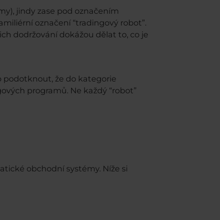
my), jindy zase pod označením
amiliérní označení “tradingový robot”.
 dodržování dokážou dělat to, co je
o podotknout, že do kategorie
ových programů. Ne každý “robot”
ické obchodní systémy. Níže si