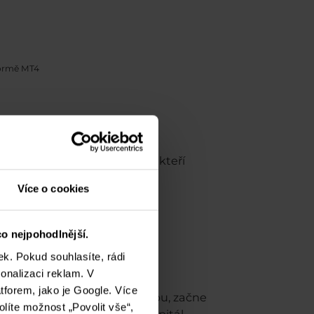
formě MT4
ty, tak i naprosté odpůrce, kteří
a nevýhody používání AOS.
Více o cookies
o nejpohodlnější.
k. Pokud souhlasíte, rádi
onalizaci reklam. V
tforem, jako je Google. Více
ení trhů po příliš dlouhou dobu, začne
olíte možnost „Povolit vše“,
 či vám nechybí potřebný kapitál.