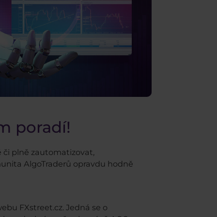
m poradí!
 či plně zautomatizovat,
omunita AlgoTraderů opravdu hodně
ebu FXstreet.cz. Jedná se o