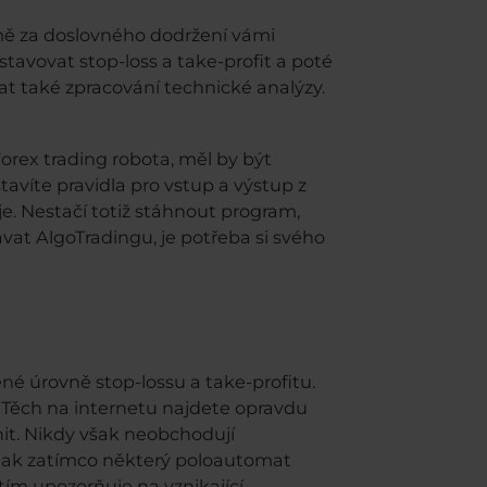
ě za doslovného dodržení vámi
tavovat stop-loss a take-profit a poté
dat také zpracování technické analýzy.
orex trading robota, měl by být
víte pravidla pro vstup a výstup z
je. Nestačí totiž stáhnout program,
ávat AlgoTradingu, je potřeba si svého
né úrovně stop-lossu a take-profitu.
. Těch na internetu najdete opravdu
t. Nikdy však neobchodují
A tak zatímco některý poloautomat
ím upozorňuje na vznikající