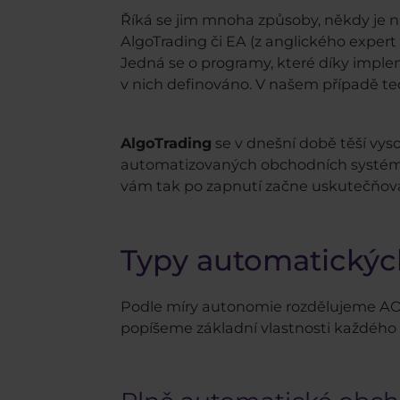
Říká se jim mnoha způsoby, někdy je 
AlgoTrading či EA (z anglického expert 
Jedná se o programy, které díky impl
v nich definováno. V našem případě te
AlgoTrading
se v dnešní době těší vys
automatizovaných obchodních systém
vám tak po zapnutí začne uskutečňova
Typy automatický
Podle míry autonomie rozdělujeme AO
popíšeme základní vlastnosti každého 