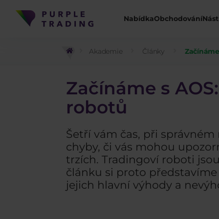
Nabídka
Obchodování
Nást
Akademie
Články
Začínáme 
Začínáme s AOS:
robotů
Šetří vám čas, při správné
chyby, či vás mohou upozorni
trzích. Tradingoví roboti 
článku si proto představíme
jejich hlavní výhody a nevý