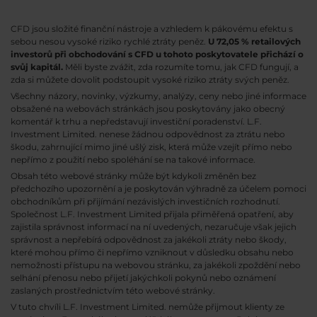
CFD jsou složité finanční nástroje a vzhledem k pákovému efektu s
sebou nesou vysoké riziko rychlé ztráty peněz.
U 72,05 % retailových
investorů při obchodování s CFD u tohoto poskytovatele přichází o
svůj kapitál.
Měli byste zvážit, zda rozumíte tomu, jak CFD fungují, a
zda si můžete dovolit podstoupit vysoké riziko ztráty svých peněz.
Všechny názory, novinky, výzkumy, analýzy, ceny nebo jiné informace
obsažené na webovách stránkách jsou poskytovány jako obecný
komentář k trhu a nepředstavují investiční poradenství. L.F.
Investment Limited. nenese žádnou odpovědnost za ztrátu nebo
škodu, zahrnující mimo jiné ušlý zisk, která může vzejít přímo nebo
nepřímo z použití nebo spoléhání se na takové informace.
Obsah této webové stránky může být kdykoli změněn bez
předchozího upozornění a je poskytován výhradně za účelem pomoci
obchodníkům při přijímání nezávislých investičních rozhodnutí.
Společnost L.F. Investment Limited přijala přiměřená opatření, aby
zajistila správnost informací na ní uvedených, nezaručuje však jejich
správnost a nepřebírá odpovědnost za jakékoli ztráty nebo škody,
které mohou přímo či nepřímo vzniknout v důsledku obsahu nebo
nemožnosti přístupu na webovou stránku, za jakékoli zpoždění nebo
selhání přenosu nebo přijetí jakýchkoli pokynů nebo oznámení
zaslaných prostřednictvím této webové stránky.
V tuto chvíli L.F. Investment Limited. nemůže přijmout klienty ze