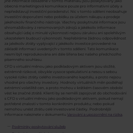
jiné informace obsažené v tomto materiálu jsou poskytovány jako
obecná marketingová komunikace pouze pro informativní účely a
nepředstavují investiční poradenství. Nic v tomto sdělení neobsahuje
investiční doporučení nebo pobídku za účelem nákupu a prodeje
jakéhokoliv finančního nástroje. Všechny poskytnuté informace jsou
shromažďovány z renomovaných zdrojů a jakékoliv informace
obsahující údaj o minulé výkonnosti nejsou zárukou ani spolehlivým
ukazatelem budoucí výkonnosti. Nepřebíráme žádnou odpovědnost
za jakékoliv ztráty vyplývající z jakékoliv investice provedené na
základě informací uvedených v tomto sdělení. Tato komunikace
nesmí být reprodukována ani dále šířena bez našeho předchozího
písemného souhlasu.
CFD s virtuální měnou jako podkladovým aktivem jsou složité,
extrémně rizikové, obvykle vysoce spekulativní a nesou s sebou
vysoké riziko ztráty celého investovaného kapitálu, a proto nejsou
vhodné pro všechny investory. Hodnoty virtuálních měn podléhají
extrémní volatilitě cen, a proto mohou v krátkém časovém období
vést ke značné ztrátě. Klienti by se neměli zapojovat do obchodování
s CFD s virtuální měnou jako podkladovým aktivem, pokud nemají
potřebné znalosti v tomto konkrétním produktu; nebo pokud
nemohou unést ztrátu celé investované částky. Podrobnější
informace naleznete v dokumentu
Varování a upozornění na rizika
.
Podmínky poskytování služeb