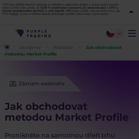
CFD jsou složité finanční nástroje a vzhledem k pákovému efektu s sebou nesou vysoké
riziko rychlé ztráty peněz.
U 72,05 % retailových investorů při obchodování s CFD u
tohoto poskytovatele přichází o svůj kapitál.
Měli byste zvážit, zda rozumíte tomu, jak
CFD fungují, a zda si můžete dovolit podstoupit vysoké riziko ztráty svých peněz.
Akademie
Webináře
Jak obchodovat
metodou Market Profile
Záznam webináře
Jak obchodovat
metodou Market Profile
Pronikněte na samotnou dřeň trhu