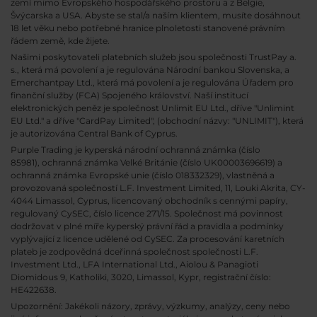
zemí mimo Evropského hospodářského prostoru a z Belgie,
Švýcarska a USA. Abyste se stal/a naším klientem, musíte dosáhnout
18 let věku nebo potřebné hranice plnoletosti stanovené právním
řádem země, kde žijete.
Našimi poskytovateli platebních služeb jsou společnosti TrustPay a.
s., která má povolení a je regulována Národní bankou Slovenska, a
Emerchantpay Ltd., která má povolení a je regulována Úřadem pro
finanční služby (FCA) Spojeného království. Naší institucí
elektronických peněz je společnost Unlimit EU Ltd., dříve "Unlimint
EU Ltd." a dříve "CardPay Limited", (obchodní názvy: "UNLIMIT"), která
je autorizována Central Bank of Cyprus.
Purple Trading je kyperská národní
ochranná známka (číslo
85981), ochranná známka Velké Británie (číslo UK00003696619) a
ochranná známka Evropské unie (číslo 018332329), vlastněná a
provozovaná společností L.F. Investment Limited, 11, Louki Akrita, CY-
4044 Limassol, Cyprus, licencovaný obchodník s cennými papíry,
regulovaný CySEC, číslo licence 271/15. Společnost má povinnost
dodržovat v plné míře kyperský právní řád a pravidla a podmínky
vyplývající z licence udělené od CySEC. Za procesování karetních
plateb je zodpovědná dceřinná společnost společnosti L.F.
Investment Ltd., LFA International Ltd., Aiolou & Panagioti
Diomidous 9, Katholiki, 3020, Limassol, Kypr, registrační číslo:
HE422638.
Upozornění: Jakékoli názory, zprávy, výzkumy, analýzy, ceny nebo